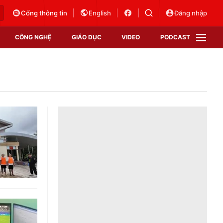
Cổng thông tin
English
Đăng nhập
CÔNG NGHỆ
GIÁO DỤC
VIDEO
PODCAST
VTV Money
VTV Thể thao
VTV Sức khoẻ
Bất động sản
Thị trường 24h
Tấm lòng Việt
Vươn mình bằng AI
VTV4
VTV8
VTV9
Lịch phát sóng
Giao lưu trực tuyến
Sự kiện