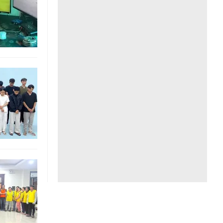
Liên hệ toà soạn
hệ tương lai