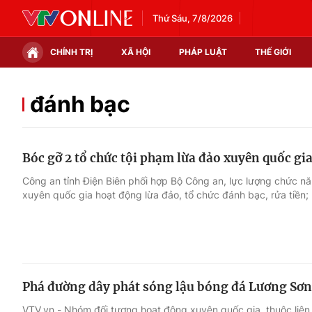
Thứ Sáu, 7/8/2026
CHÍNH TRỊ
XÃ HỘI
PHÁP LUẬT
THẾ GIỚI
Chính trị
Xã hội
đánh bạc
Thế giới
Kinh tế
Bóc gỡ 2 tổ chức tội phạm lừa đảo xuyên quốc gia
Tin tức
Tài chính
Công an tỉnh Điện Biên phối hợp Bộ Công an, lực lượng chức nă
xuyên quốc gia hoạt động lừa đảo, tổ chức đánh bạc, rửa tiền; 
Thế giới đó đây
Thị trường
Câu chuyện quốc tế
Góc doanh nghiệp
Dữ liệu và đời sống
Phá đường dây phát sóng lậu bóng đá Lương Sơn 
VTV.vn - Nhóm đối tượng hoạt động xuyên quốc gia, thuộc liê