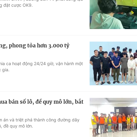
ng đặt cược OK9.
Góc ảnh
Giáo dục
Công nghệ
Tuyển sinh
Hitech Công ng
ợng, phong tỏa hơn 3.000 tỷ
Học trực tuyến
Sản phẩm
hia ca hoạt động 24/24 giờ, vận hành một
g
Thị trường
 gia.
Tư vấn
ua bán số lô, đề quy mô lớn, bắt
ên án và triệt phá thành công đường dây
, đề quy mô lớn.