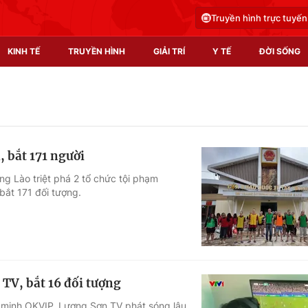
Truyền hình trực tuyến
KINH TẾ
TRUYỀN HÌNH
GIẢI TRÍ
Y TẾ
ĐỜI SỐNG
Pháp luật
Y tế
Truyền hình
Multimedia
, bắt 171 người
Phim VTV
Video
ng Lào triệt phá 2 tổ chức tội phạm
bắt 171 đối tượng.
Hậu trường
Shorts video
Nhân vật
Podcast
Khán giả
EMagazine
Giải sao mai
Photo
TV, bắt 16 đối tượng
Infographic
n minh OKVIP, Lương Sơn TV phát sóng lậu