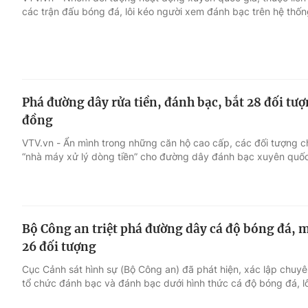
các trận đấu bóng đá, lôi kéo người xem đánh bạc trên hệ thố
Giải trí
Đời sống
Điện ảnh
Du lịch
Phá đường dây rửa tiền, đánh bạc, bắt 28 đối tư
Âm nhạc
Làm đẹp
đồng
VTV.vn - Ẩn mình trong những căn hộ cao cấp, các đối tượng c
Sao
Chất lượng cuộc sốn
“nhà máy xử lý dòng tiền” cho đường dây đánh bạc xuyên quốc
Bộ Công an triệt phá đường dây cá độ bóng đá, m
26 đối tượng
Cục Cảnh sát hình sự (Bộ Công an) đã phát hiện, xác lập chuy
tổ chức đánh bạc và đánh bạc dưới hình thức cá độ bóng đá, lô