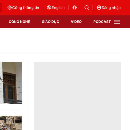
Cổng thông tin
English
Đăng nhập
CÔNG NGHỆ
GIÁO DỤC
VIDEO
PODCAST
VTV Money
VTV Thể thao
VTV Sức khoẻ
Bất động sản
Thị trường 24h
Tấm lòng Việt
Vươn mình bằng AI
VTV4
VTV8
VTV9
Lịch phát sóng
Giao lưu trực tuyến
Sự kiện