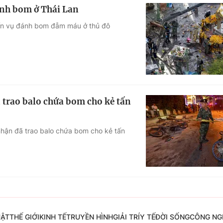
ánh bom ở Thái Lan
đến vụ đánh bom đẫm máu ở thủ đô
trao balo chứa bom cho kẻ tấn
nhận đã trao balo chứa bom cho kẻ tấn
UẬT
THẾ GIỚI
KINH TẾ
TRUYỀN HÌNH
GIẢI TRÍ
Y TẾ
ĐỜI SỐNG
CÔNG NG