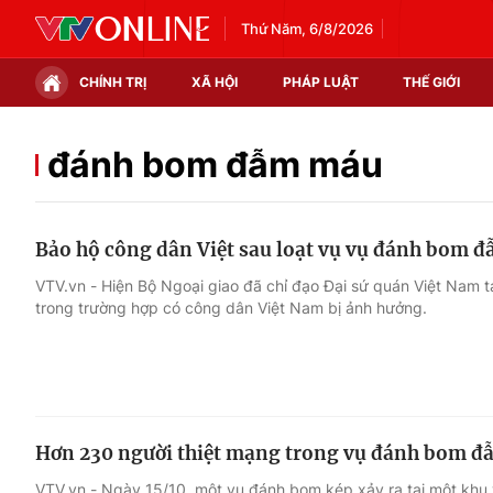
Thứ Năm, 6/8/2026
CHÍNH TRỊ
XÃ HỘI
PHÁP LUẬT
THẾ GIỚI
Chính trị
Xã hội
đánh bom đẫm máu
Thế giới
Kinh tế
Bảo hộ công dân Việt sau loạt vụ vụ đánh bom đ
Tin tức
Tài chính
VTV.vn - Hiện Bộ Ngoại giao đã chỉ đạo Đại sứ quán Việt Nam t
trong trường hợp có công dân Việt Nam bị ảnh hưởng.
Thế giới đó đây
Thị trường
Câu chuyện quốc tế
Góc doanh nghiệp
Dữ liệu và đời sống
Hơn 230 người thiệt mạng trong vụ đánh bom đ
VTV.vn - Ngày 15/10, một vụ đánh bom kép xảy ra tại một kh