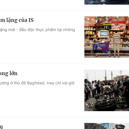
m lặng của IS
lặng mới - đầu độc thực phẩm tại những
ong lớn
ờng ở thủ đô Baghdad, Iraq chỉ vài giờ
q