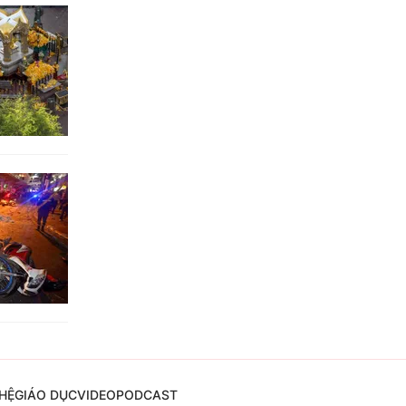
HỆ
GIÁO DỤC
VIDEO
PODCAST