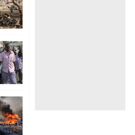
Liên hệ toà soạn
hệ tương lai