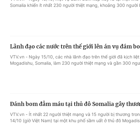
Somalia khiến ít nhất 230 người thiệt mạng, khoảng 300 người 
Giải trí
Đời sống
Điện ảnh
Du lịch
Lãnh đạo các nước trên thế giới lên án vụ đám 
Âm nhạc
Làm đẹp
VTV.vn - Ngày 15/10, các nhà lãnh đạo trên thế giới đã kịch li
Mogadishu, Somalia, làm 230 người thiệt mạng và gần 300 ngư
Sao
Chất lượng cuộc sốn
Đánh bom đẫm máu tại thủ đô Somalia gây thươ
VTV.vn - Ít nhất 22 người thiệt mạng và 15 người bị thương t
14/10 (giờ Việt Nam) tại một khu phố sầm uất ở thủ đô Mogadis