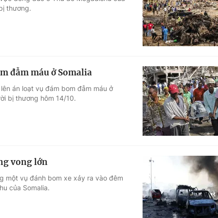
bị thương.
Góc ảnh
Giáo dục
Công nghệ
Tuyển sinh
Hitech Công ng
bom đẫm máu ở Somalia
Học trực tuyến
Sản phẩm
ệt lên án loạt vụ đám bom đẫm máu ở
ời bị thương hôm 14/10.
g
Thị trường
Tư vấn
ng vong lớn
rong một vụ đánh bom xe xảy ra vào đêm
hu của Somalia.