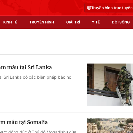
Truyền hình trực tuyến
KINH TẾ
TRUYỀN HÌNH
GIẢI TRÍ
Y TẾ
ĐỜI SỐNG
Pháp luật
Y tế
Truyền hình
Multimedia
ẫm máu tại Sri Lanka
Phim VTV
Video
ại Sri Lanka có các biện pháp bảo hộ
Hậu trường
Shorts video
Nhân vật
Podcast
Khán giả
EMagazine
Giải sao mai
Photo
ẫm máu tại Somalia
Infographic
u vực đông đúc ở Thủ đô Mogadishu của