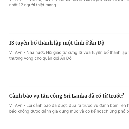
nhất 12 người thiệt mạng.
Giải trí
Đời sống
Điện ảnh
Du lịch
IS tuyên bố thành lập một tỉnh ở Ấn Độ
Âm nhạc
Làm đẹp
VTV.vn - Nhà nước Hồi giáo tự xưng IS vừa tuyên bố thành lập 
thương vong cho quân đội Ấn Độ.
Sao
Chất lượng cuộc sốn
Cảnh báo vụ tấn công Sri Lanka đã có từ trước?
VTV.vn - Lời cảnh báo đã được đưa ra trước vụ đánh bom liên h
báo không được đánh giá đúng mức và có kế hoạch ứng phó p