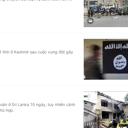
Góc ảnh
Giáo dục
Công nghệ
Tuyển sinh
Hitech Công ng
Học trực tuyến
Sản phẩm
1 tỉnh ở Kashmir sau cuộc xung đột gây
g
Thị trường
Tư vấn
oàn ở Sri Lanka 10 ngày, tuy nhiên cảnh
hù hợp.