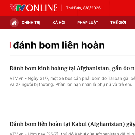
Thứ Bảy, 8/8/2026
CHÍNH TRỊ
XÃ HỘI
PHÁP LUẬT
THẾ GIỚI
Chính trị
Xã hội
đánh bom liên hoàn
Thế giới
Kinh tế
Đánh bom kinh hoàng tại Afghanistan, gần 60 
Tin tức
Tài chính
VTV.vn - Ngày 31/7, một xe bus cán phải bom do Taliban gài bê
và 27 người bị thương. Phần lớn nạn nhân là phụ nữ và trẻ em.
Thế giới đó đây
Thị trường
Câu chuyện quốc tế
Góc doanh nghiệp
Dữ liệu và đời sống
Đánh bom liên hoàn tại Kabul (Afghanistan) gâ
VTV.vn - Hôm nay (25/7), thủ đô Kabul của Afghanistan đã bị r