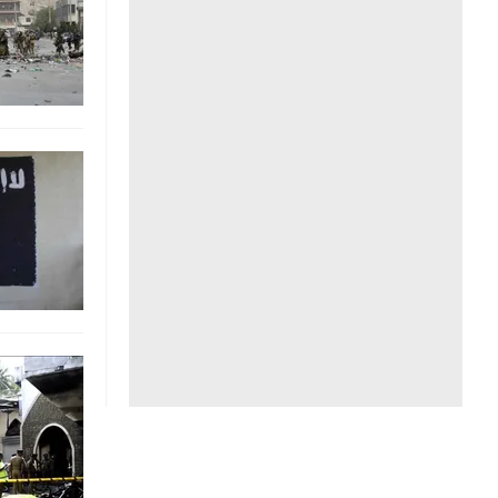
Liên hệ toà soạn
hệ tương lai