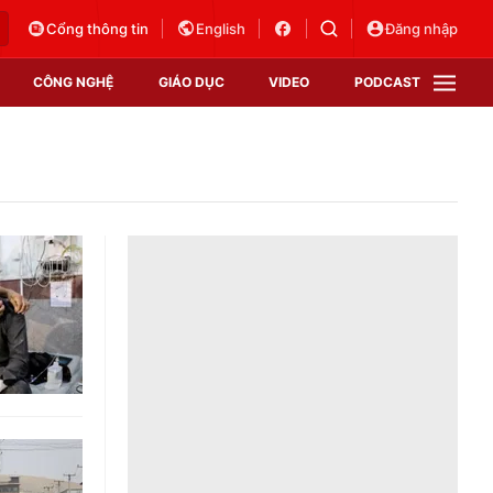
Cổng thông tin
English
Đăng nhập
CÔNG NGHỆ
GIÁO DỤC
VIDEO
PODCAST
VTV Money
VTV Thể thao
VTV Sức khoẻ
Bất động sản
Thị trường 24h
Tấm lòng Việt
Vươn mình bằng AI
VTV4
VTV8
VTV9
Lịch phát sóng
Giao lưu trực tuyến
Sự kiện