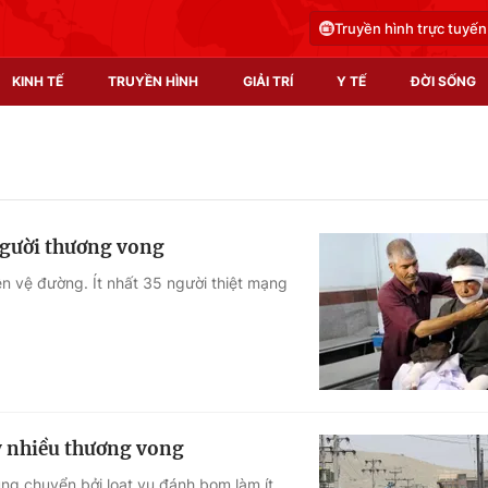
Truyền hình trực tuyến
KINH TẾ
TRUYỀN HÌNH
GIẢI TRÍ
Y TẾ
ĐỜI SỐNG
Pháp luật
Y tế
Truyền hình
Multimedia
người thương vong
Phim VTV
Video
n vệ đường. Ít nhất 35 người thiệt mạng
Hậu trường
Shorts video
Nhân vật
Podcast
Khán giả
EMagazine
Giải sao mai
Photo
y nhiều thương vong
Infographic
ung chuyển bởi loạt vụ đánh bom làm ít