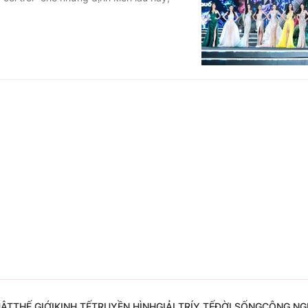
Góc ảnh
Giáo dục
Công nghệ
Tuyển sinh
Hitech Công ng
Học trực tuyến
Sản phẩm
g
Thị trường
Tư vấn
UẬT
THẾ GIỚI
KINH TẾ
TRUYỀN HÌNH
GIẢI TRÍ
Y TẾ
ĐỜI SỐNG
CÔNG NG