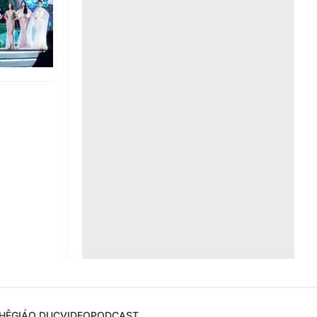
Liên hệ toà soạn
hệ tương lai
HỆ
GIÁO DỤC
VIDEO
PODCAST