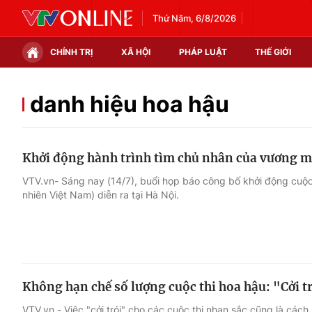
Thứ Năm, 6/8/2026
CHÍNH TRỊ
XÃ HỘI
PHÁP LUẬT
THẾ GIỚI
Chính trị
Xã hội
danh hiệu hoa hậu
Thế giới
Kinh tế
Khởi động hành trình tìm chủ nhân của vương m
Tin tức
Tài chính
VTV.vn- Sáng nay (14/7), buổi họp báo công bố khởi động cuộc
nhiên Việt Nam) diễn ra tại Hà Nội.
Thế giới đó đây
Thị trường
Câu chuyện quốc tế
Góc doanh nghiệp
Dữ liệu và đời sống
Không hạn chế số lượng cuộc thi hoa hậu: "Cởi t
VTV.vn - Việc "cởi trói" cho các cuộc thi nhan sắc cũng là cách 