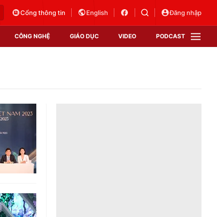
Cổng thông tin
English
Đăng nhập
CÔNG NGHỆ
GIÁO DỤC
VIDEO
PODCAST
VTV Money
VTV Thể thao
VTV Sức khoẻ
Bất động sản
Thị trường 24h
Tấm lòng Việt
Vươn mình bằng AI
VTV4
VTV8
VTV9
Lịch phát sóng
Giao lưu trực tuyến
Sự kiện