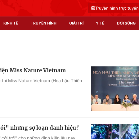
Truyền hình trực tuyến
KINH TẾ
TRUYỀN HÌNH
GIẢI TRÍ
Y TẾ
ĐỜI SỐNG
Pháp luật
Y tế
Truyền hình
Multimedia
iện Miss Nature Vietnam
Phim VTV
Video
 thi Miss Nature Vietnam (Hoa hậu Thiên
Hậu trường
Shorts video
Nhân vật
Podcast
Khán giả
EMagazine
Giải sao mai
Photo
rói" nhưng sợ loạn danh hiệu?
Infographic
"cởi trói" cho những định kiến lâu nay,