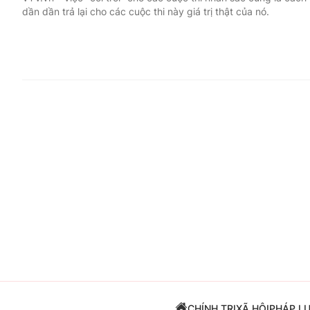
dần dần trả lại cho các cuộc thi này giá trị thật của nó.
Giải trí
Đời sống
Điện ảnh
Du lịch
Âm nhạc
Làm đẹp
Sao
Chất lượng cuộc sốn
CHÍNH TRỊ
XÃ HỘI
PHÁP L