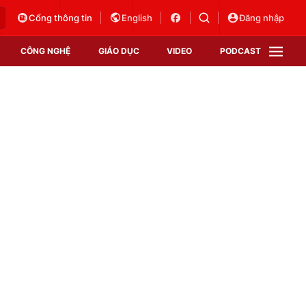
Cổng thông tin
English
Đăng nhập
CÔNG NGHỆ
GIÁO DỤC
VIDEO
PODCAST
VTV Money
VTV Thể thao
VTV Sức khoẻ
Bất động sản
Thị trường 24h
Tấm lòng Việt
Vươn mình bằng AI
VTV4
VTV8
VTV9
Lịch phát sóng
Giao lưu trực tuyến
Sự kiện