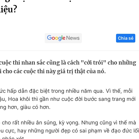
iệu?
Góc ảnh
Giáo dục
Công nghệ
Chia sẻ
Tuyển sinh
Hitech Công ng
Học trực tuyến
Sản phẩm
 cuộc thi nhan sắc cũng là cách "cởi trói" cho những
g
Thị trường
 cho các cuộc thi này giá trị thật của nó.
Tư vấn
ức hấp dẫn đặc biệt trong nhiều năm qua. Vì thế, mỗi
ậu, Hoa khôi thì gần như cuộc đời bước sang trang mới
ng hơn, giàu có hơn.
 cho rất nhiều ân sủng, kỳ vọng. Nhưng cũng vì thế mà
iêu cực, hay những người đẹp có sai phạm về đạo đức lối
à phán xét.