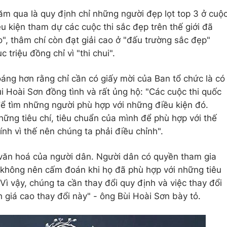
ăm qua là quy định chỉ những người đẹp lọt top 3 ở cuộ
u kiện tham dự các cuộc thi sắc đẹp trên thế giới đã
o", thâm chí còn đạt giải cao ở "đấu trường sắc đẹp"
c triệu đồng chỉ vì "thi chui".
áng hơn rằng chỉ cần có giấy mời của Ban tổ chức là có
i Hoài Sơn đồng tình và rất ủng hộ: "Các cuộc thi quốc
 để tìm những người phù hợp với những điều kiện đó.
những tiêu chí, tiêu chuẩn của mình để phù hợp với thế
hính vì thế nên chúng ta phải điều chỉnh".
 văn hoá của người dân. Người dân có quyền tham gia
 không nên cấm đoán khi họ đã phù hợp với những tiêu
. Vì vậy, chúng ta cần thay đổi quy định và việc thay đổi
 giá cao thay đổi này" - ông Bùi Hoài Sơn bày tỏ.