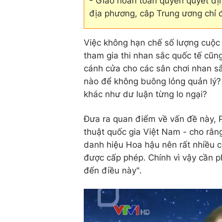
- Giao hoàn toàn quyền quyết địn
địa phương, câp Trung ương chỉ đ
Việc không hạn chế số lượng cuộc 
tham gia thi nhan sắc quốc tế cũn
cánh cửa cho các sân chơi nhan sắc
nào để không buông lỏng quản lý? 
khác như dư luận từng lo ngại?
Đưa ra quan điểm về vấn đề này, 
thuật quốc gia Việt Nam - cho rằn
danh hiệu Hoa hậu nên rất nhiều c
được cấp phép. Chính vì vậy cần p
đến điều này".