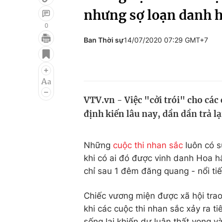
nhưng sợ loạn danh h
0
Ban Thời sự
14/07/2020 07:29 GMT+7
Giải trí
Đời sống
Điện ảnh
Du lịch
Âm nhạc
Làm đẹp
VTV.vn - Việc "cởi trói" cho các
Sao
Chất lượng cuộc sốn
định kiến lâu nay, dần dần trả lại
Những
cuộc thi nhan sắc
luôn có s
khi có ai đó được vinh danh Hoa h
chỉ sau 1 đêm đăng quang - nổi tiế
Chiếc vương miện được xã hội trao
khi các cuộc thi nhan sắc xảy ra t
sống lại khiến dư luận thất vọng v