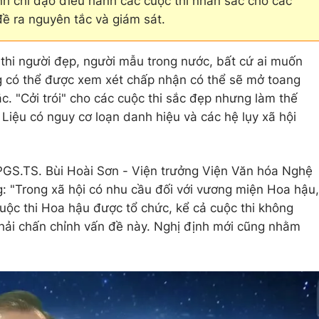
h chỉ đạo điều hành các cuộc thi nhan sắc cho các
ề ra nguyên tắc và giám sát.
thi người đẹp, người mẫu trong nước, bất cứ ai muốn
g có thể được xem xét chấp nhận có thể sẽ mở toang
. "Cởi trói" cho các cuộc thi sắc đẹp nhưng làm thế
Liệu có nguy cơ loạn danh hiệu và các hệ lụy xã hội
PGS.TS. Bùi Hoài Sơn - Viện trưởng Viện Văn hóa Nghệ
g: "Trong xã hội có nhu cầu đối với vương miện Hoa hậu,
uộc thi Hoa hậu được tổ chức, kể cả cuộc thi không
hải chấn chỉnh vấn đề này. Nghị định mới cũng nhằm