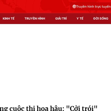
Truyền hình trực tuyến
KINH TẾ
TRUYỀN HÌNH
GIẢI TRÍ
Y TẾ
ĐỜI SỐNG
Pháp luật
Y tế
Truyền hình
Multimedia
Phim VTV
Video
Hậu trường
Shorts video
Nhân vật
Podcast
Khán giả
EMagazine
Giải sao mai
Photo
g cuộc thi hoa hậu: "Cởi trói"
Infographic