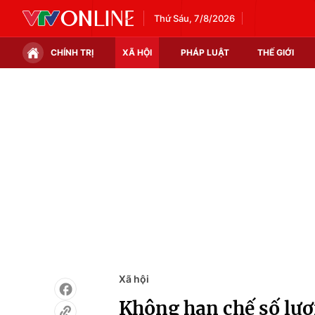
Thứ Sáu, 7/8/2026
CHÍNH TRỊ
XÃ HỘI
PHÁP LUẬT
THẾ GIỚI
Chính trị
Xã hội
Thế giới
Kinh tế
Tin tức
Tài chính
Thế giới đó đây
Thị trường
Câu chuyện quốc tế
Góc doanh nghiệp
Dữ liệu và đời sống
Xã hội
Không hạn chế số lượn