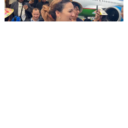
Tin mới
Video
Live
Emagazine
Trang chủ
Việt Nam - Điểm đến du lịch mùa Đông
hàng đầu của người Đức
VTV.vn - Trong khi nước Đức băng giá thì ở một nơi xa
có thời tiết ấm áp, khô ráo. Việt Nam là một trong 10
điểm đến đẹp nhất mà du khách nên cân nhắc khi...