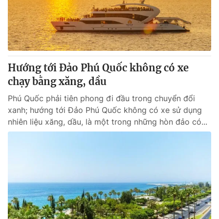
Thị trường 24h
Tấm lòng Việt
VTV4
Vươn mình bằng AI
VTV9
VTV8
Hướng tới Đảo Phú Quốc không có xe
chạy bằng xăng, dầu
Liên hệ tòa soạn
English
Phú Quốc phải tiên phong đi đầu trong chuyển đổi
xanh; hướng tới Đảo Phú Quốc không có xe sử dụng
nhiên liệu xăng, dầu, là một trong những hòn đảo có...
THỜI BÁO VTV
Theo dõi báo trên
Cơ quan chủ quản:
Đài Truyền hình Việt Nam
Cơ quan báo chí:
Thời báo VTV