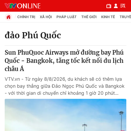
CHÍNH TRỊ
XÃ HỘI
PHÁP LUẬT
THẾ GIỚI
KINH TẾ
TRUYỀ
đảo Phú Quốc
Chuyên mục
Sun PhuQuoc Airways mở đường bay Phú
Chính trị
Quốc - Bangkok, tăng tốc kết nối du lịch
châu Á
Xã hội
VTV.vn - Từ ngày 8/8/2026, du khách sẽ có thêm lựa
chọn bay thẳng giữa Đảo Ngọc Phú Quốc và Bangkok
Pháp luật
- với thời gian di chuyển chỉ khoảng 1 giờ 20 phút...
Y tế
Thế giới