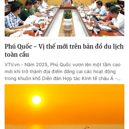
Giao lưu trực tuyến
Sản phẩm
Lịch phát sóng
Thị trường
Tư vấn
Chuyên mục khác
Phú Quốc - Vị thế mới trên bản đồ du lịch
Emagazine
Podcast
toàn cầu
VTV.vn - Năm 2025, Phú Quốc vươn lên một tầm cao
Photo
Infographic
mới khi trở thành địa điểm đăng cai các hoạt động
trong khuôn khổ Diễn đàn Hợp tác Kinh tế châu Á -...
Video
Shorts video
VTV Money
VTV Thể thao
VTV Sức khoẻ
Bất động sản