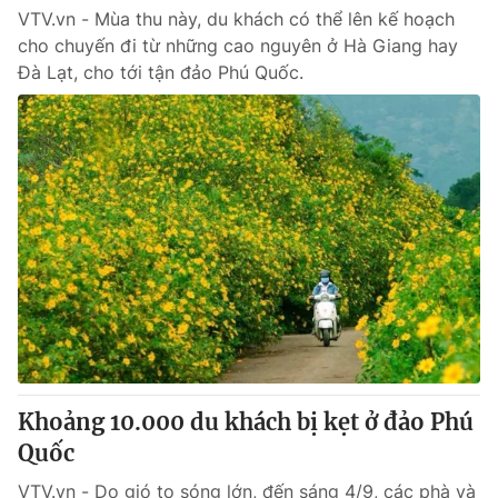
VTV.vn - Mùa thu này, du khách có thể lên kế hoạch
cho chuyến đi từ những cao nguyên ở Hà Giang hay
Đà Lạt, cho tới tận đảo Phú Quốc.
Khoảng 10.000 du khách bị kẹt ở đảo Phú
Quốc
VTV.vn - Do gió to sóng lớn, đến sáng 4/9, các phà và