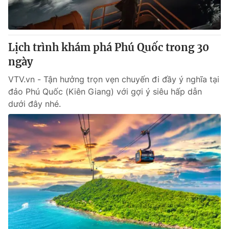
® Cấm sao chép dưới mọi hình thức nếu không có sự chấp
thuận bằng văn bản. Ghi rõ nguồn VTV.vn khi phát hành lại
Lịch trình khám phá Phú Quốc trong 30
thông tin từ website này.
ngày
VTV.vn - Tận hưởng trọn vẹn chuyến đi đầy ý nghĩa tại
đảo Phú Quốc (Kiên Giang) với gợi ý siêu hấp dẫn
dưới đây nhé.