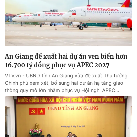
Tin tức
Kinh tế
Thế giới đó đây
Tài chính
Dữ liệu và đời sống
Câu chuyện quốc tế
Thị trường
Truyền hình
Góc doanh nghiệp
An Giang đề xuất hai dự án ven biển hơn
Phim VTV
16.700 tỷ đồng phục vụ APEC 2027
Giải trí
Hậu trường
VTV.vn - UBND tỉnh An Giang vừa đề xuất Thủ tướng
Điện ảnh
Chính phủ xem xét, bổ sung hai dự án hạ tầng giao
Đời sống
Nhân vật
thông quy mô lớn nhằm phục vụ Hội nghị APEC...
Âm nhạc
Du lịch
Khán giả
Giáo dục
Sao
Làm đẹp
Giải sao mai
Tuyển sinh
Công nghệ
Chất lượng cuộc sống
Học trực tuyến
Hitech Công nghệ tương lai