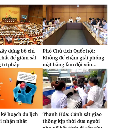
xây dựng bộ chỉ
Phó Chủ tịch Quốc hội:
 chất để giám sát
Không để chậm giải phóng
 tư pháp
mặt bằng làm đội vốn...
 kế hoạch du lịch
Thanh Hóa: Cảnh sát giao
hi nhận nhất
thông kịp thời đưa người
phụ nữ bất tỉnh đi cấp cứu