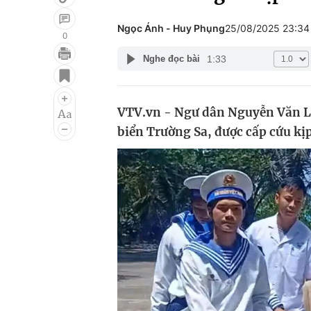
Ngọc Ánh - Huy Phụng
25/08/2025 23:3
0
1:33
Nghe đọc bài
Giải trí
Đời sống
Điện ảnh
Du lịch
VTV.vn - Ngư dân Nguyễn Văn Lai
Âm nhạc
Làm đẹp
biển Trường Sa, được cấp cứu kịp
Sao
Chất lượng cuộc sốn