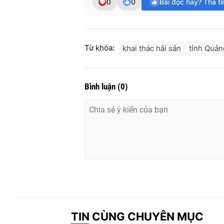
0
0
Bài đọc hay? Thả t
Từ khóa:
khai thác hải sản
tỉnh Quản
Bình luận
(
0
)
TIN CÙNG CHUYÊN MỤC