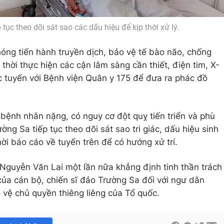
tục theo dõi sát sao các dấu hiệu để kịp thời xử lý.
hóng tiến hành truyền dịch, bảo vệ tế bào não, chống
thời thực hiện các cận lâm sàng cần thiết, điện tim, X-
c tuyến với Bệnh viện Quân y 175 để đưa ra phác đồ
 bệnh nhân nặng, có nguy cơ đột quỵ tiến triển và phù
ng Sa tiếp tục theo dõi sát sao tri giác, dấu hiệu sinh
hời báo cáo về tuyến trên để có hướng xử trí.
 Nguyễn Văn Lai một lần nữa khẳng định tinh thần trách
ủa cán bộ, chiến sĩ đảo Trường Sa đối với ngư dân
vệ chủ quyền thiêng liêng của Tổ quốc.