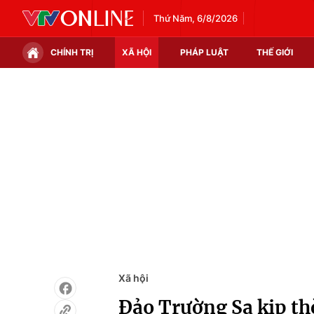
Thứ Năm, 6/8/2026
CHÍNH TRỊ
XÃ HỘI
PHÁP LUẬT
THẾ GIỚI
Chính trị
Xã hội
Thế giới
Kinh tế
Tin tức
Tài chính
Thế giới đó đây
Thị trường
Câu chuyện quốc tế
Góc doanh nghiệp
Dữ liệu và đời sống
Xã hội
Đảo Trường Sa kịp thờ