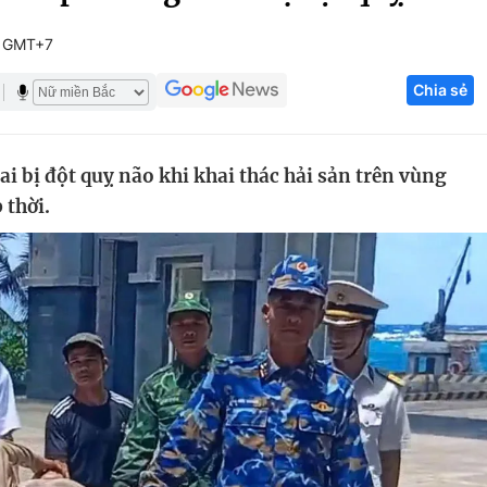
Góc ảnh
4 GMT+7
Chia sẻ
Giáo dục
Công nghệ
Tuyển sinh
Hitech Công ng
 bị đột quỵ não khi khai thác hải sản trên vùng
Học trực tuyến
Sản phẩm
 thời.
g
Thị trường
Tư vấn