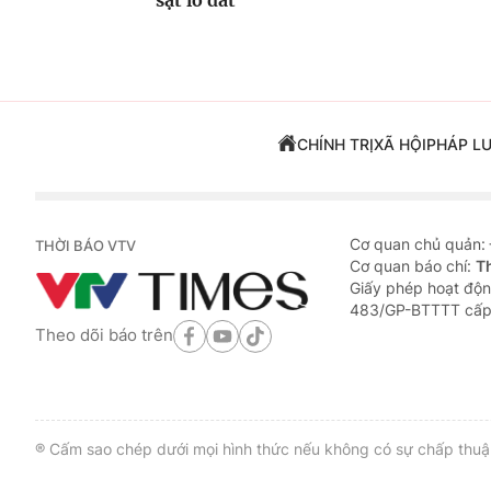
CHÍNH TRỊ
XÃ HỘI
PHÁP L
Cơ quan chủ quản:
THỜI BÁO VTV
Cơ quan báo chí:
T
Giấy phép hoạt độn
483/GP-BTTTT cấp
Theo dõi báo trên
® Cấm sao chép dưới mọi hình thức nếu không có sự chấp thuận 