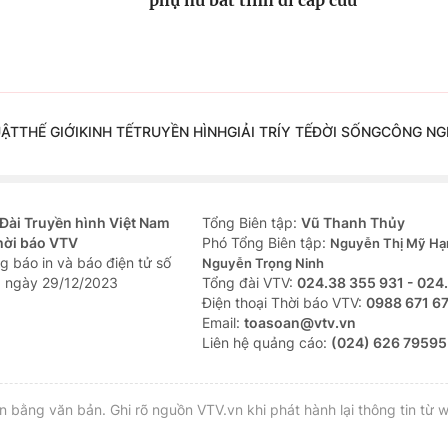
UẬT
THẾ GIỚI
KINH TẾ
TRUYỀN HÌNH
GIẢI TRÍ
Y TẾ
ĐỜI SỐNG
CÔNG NG
Đài Truyền hình Việt Nam
Tổng Biên tập:
Vũ Thanh Thủy
hời báo VTV
Phó Tổng Biên tập:
Nguyễn Thị Mỹ Hạ
g báo in và báo điện tử số
Nguyễn Trọng Ninh
 ngày 29/12/2023
Tổng đài VTV:
024.38 355 931 - 024
Ðiện thoại Thời báo VTV:
0988 671 6
Email:
toasoan@vtv.vn
Liên hệ quảng cáo:
(024) 626 79595
bằng văn bản. Ghi rõ nguồn VTV.vn khi phát hành lại thông tin từ w