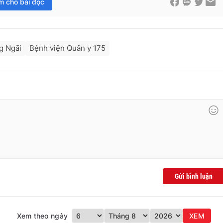
im cho bài đọc
g Ngãi
Bệnh viện Quân y 175
Gửi bình luận
Xem theo ngày
XEM