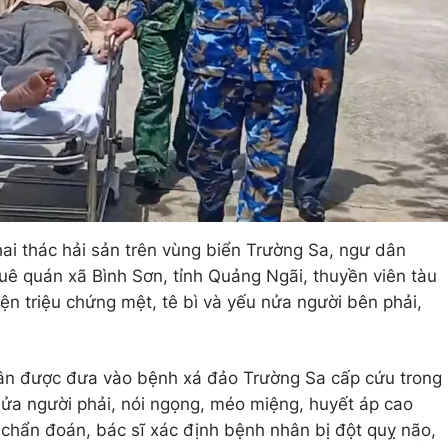
hai thác hải sản trên vùng biển Trường Sa, ngư dân
ê quán xã Bình Sơn, tỉnh Quảng Ngãi, thuyền viên tàu
n triệu chứng mệt, tê bì và yếu nửa người bên phải,
ân được đưa vào bệnh xá đảo Trường Sa cấp cứu trong
t nửa người phải, nói ngọng, méo miệng, huyết áp cao
hẩn đoán, bác sĩ xác định bệnh nhân bị đột quỵ não,