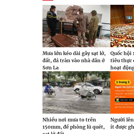
Mưa lớn kéo dài gây sạt lở,
Quốc hội 
đất, đá tràn vào nhà dân ở
tiêu thực
Sơn La
hoạt động
Nhiều nơi mưa to trên
Người lên
150mm, đề phòng lũ quét,
ít được g
sạt lở đất