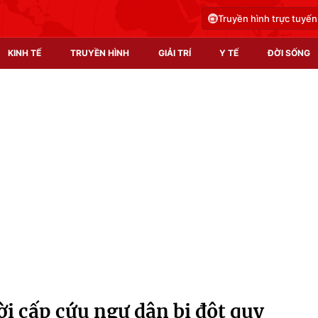
Truyền hình trực tuyến
KINH TẾ
TRUYỀN HÌNH
GIẢI TRÍ
Y TẾ
ĐỜI SỐNG
Pháp luật
Y tế
Truyền hình
Multimedia
Phim VTV
Video
Hậu trường
Shorts video
Nhân vật
Podcast
Khán giả
EMagazine
Giải sao mai
Photo
i cấp cứu ngư dân bị đột quỵ
Infographic