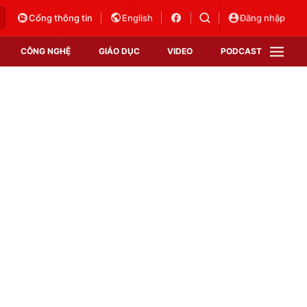
Cổng thông tin
English
Đăng nhập
CÔNG NGHỆ
GIÁO DỤC
VIDEO
PODCAST
VTV Money
VTV Thể thao
VTV Sức khoẻ
Bất động sản
Thị trường 24h
Tấm lòng Việt
Vươn mình bằng AI
VTV4
VTV8
VTV9
Lịch phát sóng
Giao lưu trực tuyến
Sự kiện