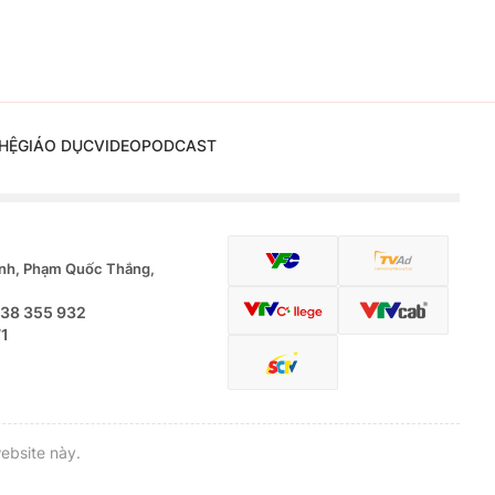
HỆ
GIÁO DỤC
VIDEO
PODCAST
nh, Phạm Quốc Thắng,
.38 355 932
71
ebsite này.