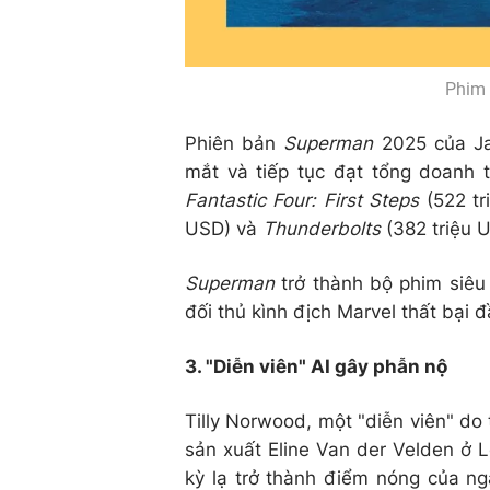
Phim 
Phiên bản
Superman
2025 của Ja
mắt và tiếp tục đạt tổng doanh t
Fantastic Four: First Steps
(522 tr
USD) và
Thunderbolts
(382 triệu 
Superman
trở thành bộ phim siêu
đối thủ kình địch Marvel thất bại 
3. "Diễn viên" AI gây phẫn nộ
Tilly Norwood, một "diễn viên" do t
sản xuất Eline Van der Velden ở L
kỳ lạ trở thành điểm nóng của ngà