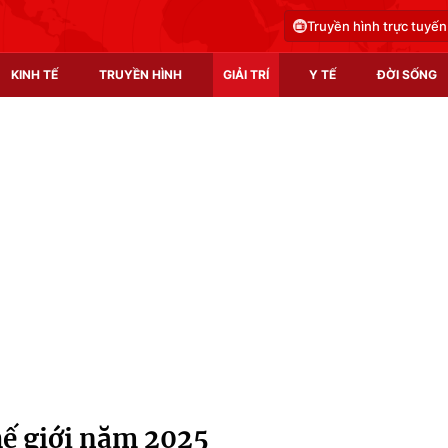
Truyền hình trực tuyến
KINH TẾ
TRUYỀN HÌNH
GIẢI TRÍ
Y TẾ
ĐỜI SỐNG
Pháp luật
Y tế
Truyền hình
Multimedia
Phim VTV
Video
Hậu trường
Shorts video
Nhân vật
Podcast
Khán giả
EMagazine
Giải sao mai
Photo
thế giới năm 2025
Infographic