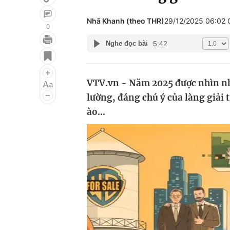
Nhã Khanh (theo THR)
29/12/2025 06:02
0
5:42
Nghe đọc bài
Giải trí
Đời sống
Điện ảnh
Du lịch
VTV.vn - Năm 2025 được nhìn nhậ
Âm nhạc
Làm đẹp
lường, đáng chú ý của làng giải t
Sao
Chất lượng cuộc sốn
ào...