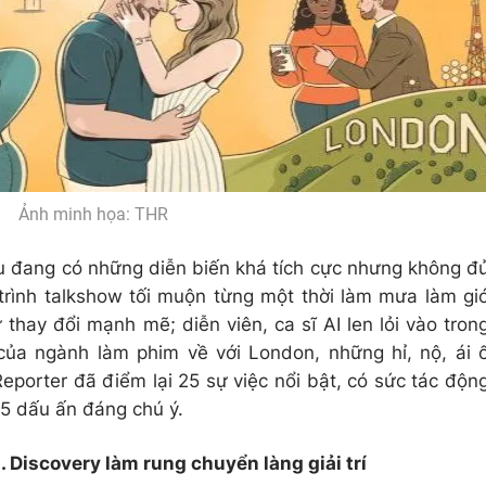
Ảnh minh họa: THR
u đang có những diễn biến khá tích cực nhưng không đ
rình talkshow tối muộn từng một thời làm mưa làm gi
thay đổi mạnh mẽ; diễn viên, ca sĩ AI len lỏi vào tron
của ngành làm phim về với London, những hỉ, nộ, ái 
eporter đã điểm lại 25 sự việc nổi bật, có sức tác độn
 5 dấu ấn đáng chú ý.
 Discovery làm rung chuyển làng giải trí