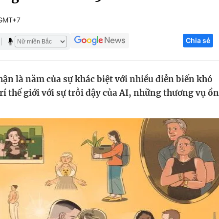
Góc ảnh
 GMT+7
Chia sẻ
Giáo dục
Công nghệ
Tuyển sinh
Hitech Công ng
n là năm của sự khác biệt với nhiều diễn biến khó
Học trực tuyến
Sản phẩm
rí thế giới với sự trỗi dậy của AI, những thương vụ ồn
g
Thị trường
Tư vấn