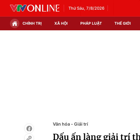
Thứ Sáu, 7/8/2026
CHÍNH TRỊ
XÃ HỘI
PHÁP LUẬT
THẾ GIỚI
Chính trị
Xã hội
Thế giới
Kinh tế
Tin tức
Tài chính
Thế giới đó đây
Thị trường
Câu chuyện quốc tế
Góc doanh nghiệp
Dữ liệu và đời sống
Văn hóa - Giải trí
Dấu ấn làng giải trí 