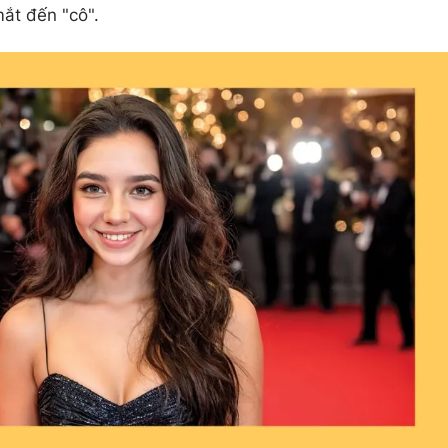
mắt đến "cô".