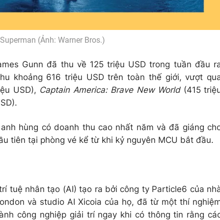
Superman (Ảnh: Warner Bros.)
mes Gunn đã thu về 125 triệu USD trong tuần đầu r
hu khoảng 616 triệu USD trên toàn thế giới, vượt qu
iệu USD),
Captain America: Brave New World
(415 triệ
USD).
 anh hùng có doanh thu cao nhất năm và đã giáng ch
đầu tiên tại phòng vé kể từ khi kỷ nguyên MCU bắt đầu.
rí tuệ nhân tạo (AI) tạo ra bởi công ty Particle6 của nh
ondon và studio AI Xicoia của họ, đã từ một thí nghiệ
nh công nghiệp giải trí ngay khi có thông tin rằng cá