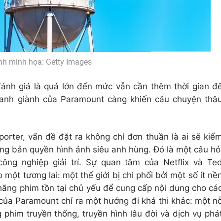
nh minh họa: Getty Images
ánh giá là quá lớn đến mức vẫn cần thêm thời gian đ
ranh giành của Paramount càng khiến câu chuyện thâ
orter, vấn đề đặt ra không chỉ đơn thuần là ai sẽ kiể
ng bản quyền hình ảnh siêu anh hùng. Đó là một câu hỏ
ông nghiệp giải trí. Sự quan tâm của Netflix và Te
một tương lai: một thế giới bị chi phối bởi một số ít nề
hãng phim tồn tại chủ yếu để cung cấp nội dung cho cá
 của Paramount chỉ ra một hướng đi khả thi khác: một n
 phim truyền thống, truyền hình lâu đời và dịch vụ phá