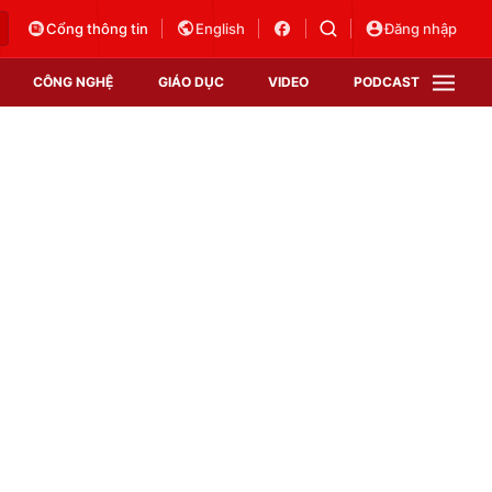
Cổng thông tin
English
Đăng nhập
CÔNG NGHỆ
GIÁO DỤC
VIDEO
PODCAST
VTV Money
VTV Thể thao
VTV Sức khoẻ
Bất động sản
Thị trường 24h
Tấm lòng Việt
Vươn mình bằng AI
VTV4
VTV8
VTV9
Lịch phát sóng
Giao lưu trực tuyến
Sự kiện