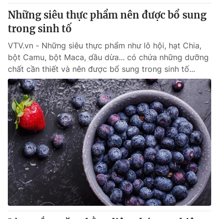
Thị trường 24h
Tấm lòng Việt
Những siêu thực phẩm nên được bổ sung
trong sinh tố
VTV4
Vươn mình bằng AI
VTV.vn - Những siêu thực phẩm như lô hội, hạt Chia,
bột Camu, bột Maca, dầu dừa... có chứa những dưỡng
VTV9
VTV8
chất cần thiết và nên được bổ sung trong sinh tố...
Liên hệ tòa soạn
English
THỜI BÁO VTV
Theo dõi báo trên
Cơ quan chủ quản:
Đài Truyền hình Việt Nam
Cơ quan báo chí:
Thời báo VTV