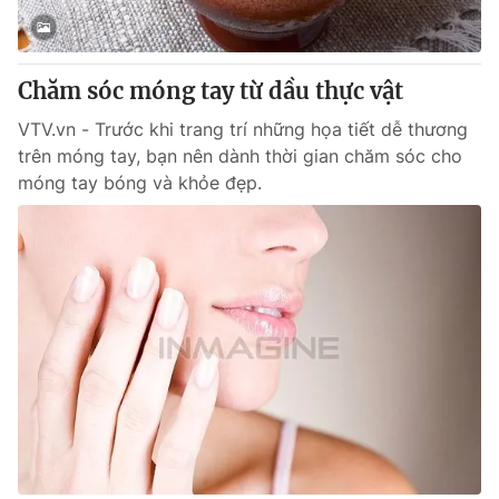
Giao lưu trực tuyến
Sản phẩm
Lịch phát sóng
Thị trường
Chăm sóc móng tay từ dầu thực vật
Tư vấn
VTV.vn - Trước khi trang trí những họa tiết dễ thương
Chuyên mục khác
trên móng tay, bạn nên dành thời gian chăm sóc cho
móng tay bóng và khỏe đẹp.
Emagazine
Podcast
Photo
Infographic
Video
Shorts video
VTV Money
VTV Thể thao
VTV Sức khoẻ
Bất động sản