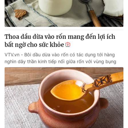
Tin tức
Kinh tế
Thế giới đó đây
Tài chính
Dữ liệu và đời sống
Câu chuyện quốc tế
Thị trường
Thoa dầu dừa vào rốn mang đến lợi ích
bất ngờ cho sức khỏe
Truyền hình
Góc doanh nghiệp
VTV.vn - Bôi dầu dừa vào rốn có tác dụng tới hàng
Phim VTV
Giải trí
nghìn dây thần kinh tiếp nối giữa rốn với vùng bụng
Hậu trường
Điện ảnh
Đời sống
Nhân vật
Âm nhạc
Du lịch
Khán giả
Giáo dục
Sao
Làm đẹp
Giải sao mai
Tuyển sinh
Công nghệ
Chất lượng cuộc sống
Học trực tuyến
Hitech Công nghệ tương lai