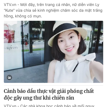
VTV.vn - Mới đây, trên trang cá nhân, nữ diễn viên Ly
"Kute" vừa chia sẻ kinh nghiệm chăm sóc da mặt trắng
® Cấm sao chép dưới mọi hình thức nếu không có sự chấp
hồng, không có mụn.
thuận bằng văn bản. Ghi rõ nguồn VTV.vn khi phát hành lại
thông tin từ website này.
Cảnh báo dầu thực vật giải phóng chất
độc gây ung thư khi chiên rán
VTV.vn - Các nhà khoa học cảnh báo về mối nguy