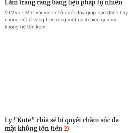
Làm trắng răng bằng liệu pháp tự nhiên
Giấy phép hoạt động báo in và báo điện tử số 483/GP-BTTTT
cấp ngày 29/12/2023
VTV.vn - Một vài mẹo nhỏ dưới đây giúp bạn đánh bay
Tổng Biên tập:
Vũ Thanh Thủy
những vết ố vàng trên răng một cách hiệu quả mà
không hề tốn kém.
Phó Tổng Biên tập:
Nguyễn Thị Mỹ Hạnh, Phạm Quốc Thắng,
Nguyễn Trọng Ninh
Tổng đài VTV:
024.38 355 931 - 024.38 355 932
Ðiện thoại Thời báo VTV:
024.66 897 897
Email:
toasoan@vtv.vn
Liên hệ quảng cáo:
024-7300.7108
Ly "Kute" chia sẻ bí quyết chăm sóc da
mặt không tốn tiền