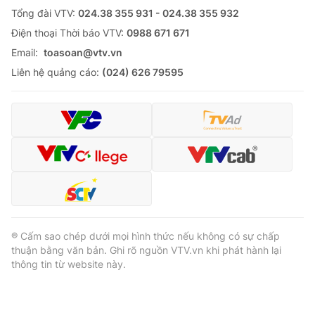
Tổng đài VTV:
024.38 355 931 - 024.38 355 932
Ðiện thoại Thời báo VTV:
0988 671 671
Email:
toasoan@vtv.vn
Liên hệ quảng cáo:
(024) 626 79595
® Cấm sao chép dưới mọi hình thức nếu không có sự chấp
thuận bằng văn bản. Ghi rõ nguồn VTV.vn khi phát hành lại
thông tin từ website này.