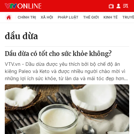
CHÍNH TRỊ
XÃ HỘI
PHÁP LUẬT
THẾ GIỚI
KINH TẾ
TRUYỀ
dầu dừa
Chuyên mục
Dầu dừa có tốt cho sức khỏe không?
Chính trị
VTV.vn - Dầu dừa được yêu thích bởi bộ chế độ ăn
kiêng Paleo và Keto và được nhiều người chào mời vì
Xã hội
những lợi ích sức khỏe, từ làn da và mái tóc đẹp hơn...
Pháp luật
Y tế
Thế giới