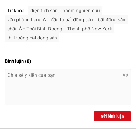
Ðiện thoại Thời báo VTV:
024.66 897 897
Từ khóa:
diện tích sàn
nhóm nghiên cứu
Email:
toasoan@vtv.vn
văn phòng hạng A
đầu tư bất động sản
bất động sản
Liên hệ quảng cáo:
024-7300.7108
châu Á - Thái Bình Dương
Thành phố New York
thị trường bất động sản
Bình luận
(
0
)
® Cấm sao chép dưới mọi hình thức nếu không có sự chấp
thuận bằng văn bản. Ghi rõ nguồn VTV.vn khi phát hành lại
Gửi bình luận
thông tin từ website này.