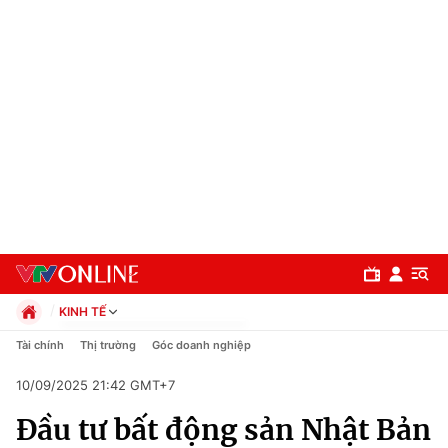
KINH TẾ
Chính trị
Tài chính
Thị trường
Góc doanh nghiệp
Xã hội
10/09/2025 21:42 GMT+7
Pháp luật
Chuyên mục
Kinh tế
Đầu tư bất động sản Nhật Bản
Thể thao