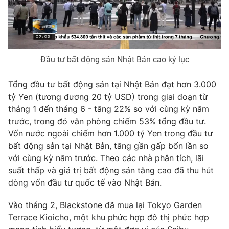
Phim VTV
Giải trí
Hậu trường
Điện ảnh
Đời sống
Nhân vật
Âm nhạc
Đầu tư bất động sản Nhật Bản cao kỷ lục
Du lịch
Khán giả
Giáo dục
Sao
Làm đẹp
Tổng đầu tư bất động sản tại Nhật Bản đạt hơn 3.000
Giải sao mai
Tuyển sinh
tỷ Yen (tương đương 20 tỷ USD) trong giai đoạn từ
Công nghệ
Chất lượng cuộc sống
tháng 1 đến tháng 6 - tăng 22% so với cùng kỳ năm
Học trực tuyến
trước, trong đó văn phòng chiếm 53% tổng đầu tư.
Hitech Công nghệ tương lai
Giao lưu trực tuyến
Vốn nước ngoài chiếm hơn 1.000 tỷ Yen trong đầu tư
Sản phẩm
bất động sản tại Nhật Bản, tăng gần gấp bốn lần so
với cùng kỳ năm trước. Theo các nhà phân tích, lãi
Lịch phát sóng
Thị trường
suất thấp và giá trị bất động sản tăng cao đã thu hút
dòng vốn đầu tư quốc tế vào Nhật Bản.
Tư vấn
Chuyên mục khác
Vào tháng 2, Blackstone đã mua lại Tokyo Garden
Emagazine
Podcast
Terrace Kioicho, một khu phức hợp đô thị phức hợp