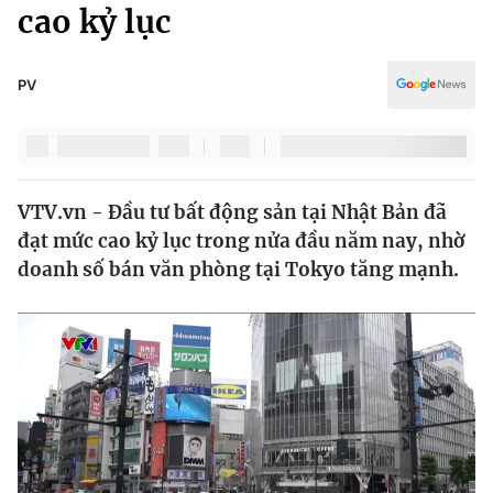
Chính trị
cao kỷ lục
Truyền hình
Văn hóa - Giải trí
Xã hội
Y tế
PV
Đời sống
Pháp luật
Công nghệ
Giáo dục
Y tế
VTV.vn - Đầu tư bất động sản tại Nhật Bản đã
đạt mức cao kỷ lục trong nửa đầu năm nay, nhờ
Thế giới
doanh số bán văn phòng tại Tokyo tăng mạnh.
Tin tức
Kinh tế
Thế giới đó đây
Tài chính
Dữ liệu và đời sống
Câu chuyện quốc tế
Thị trường
Truyền hình
Góc doanh nghiệp