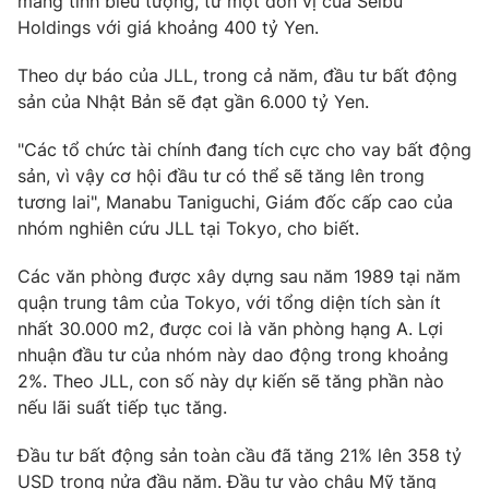
mang tính biểu tượng, từ một đơn vị của Seibu
Holdings với giá khoảng 400 tỷ Yen.
Photo
Infographic
Theo dự báo của JLL, trong cả năm, đầu tư bất động
Video
Shorts video
sản của Nhật Bản sẽ đạt gần 6.000 tỷ Yen.
"Các tổ chức tài chính đang tích cực cho vay bất động
VTV Money
VTV Thể thao
sản, vì vậy cơ hội đầu tư có thể sẽ tăng lên trong
tương lai", Manabu Taniguchi, Giám đốc cấp cao của
VTV Sức khoẻ
Bất động sản
nhóm nghiên cứu JLL tại Tokyo, cho biết.
Các văn phòng được xây dựng sau năm 1989 tại năm
Thị trường 24h
Tấm lòng Việt
quận trung tâm của Tokyo, với tổng diện tích sàn ít
nhất 30.000 m2, được coi là văn phòng hạng A. Lợi
VTV4
Vươn mình bằng AI
nhuận đầu tư của nhóm này dao động trong khoảng
2%. Theo JLL, con số này dự kiến sẽ tăng phần nào
nếu lãi suất tiếp tục tăng.
VTV9
VTV8
Đầu tư bất động sản toàn cầu đã tăng 21% lên 358 tỷ
Liên hệ tòa soạn
English
USD trong nửa đầu năm. Đầu tư vào châu Mỹ tăng