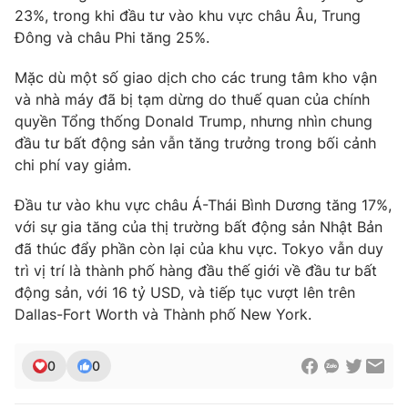
23%, trong khi đầu tư vào khu vực châu Âu, Trung
Đông và châu Phi tăng 25%.
Mặc dù một số giao dịch cho các trung tâm kho vận
THỜI BÁO VTV
và nhà máy đã bị tạm dừng do thuế quan của chính
quyền Tổng thống Donald Trump, nhưng nhìn chung
đầu tư bất động sản vẫn tăng trưởng trong bối cảnh
chi phí vay giảm.
Theo dõi báo trên
Đầu tư vào khu vực châu Á-Thái Bình Dương tăng 17%,
với sự gia tăng của thị trường bất động sản Nhật Bản
Cơ quan chủ quản:
Đài Truyền hình Việt Nam
đã thúc đẩy phần còn lại của khu vực. Tokyo vẫn duy
Cơ quan báo chí:
Thời báo VTV
trì vị trí là thành phố hàng đầu thế giới về đầu tư bất
Giấy phép hoạt động báo in và báo điện tử số 483/GP-BTTTT
động sản, với 16 tỷ USD, và tiếp tục vượt lên trên
cấp ngày 29/12/2023
Dallas-Fort Worth và Thành phố New York.
Tổng Biên tập:
Vũ Thanh Thủy
Phó Tổng Biên tập:
Nguyễn Thị Mỹ Hạnh, Phạm Quốc Thắng,
0
0
Nguyễn Trọng Ninh
Tổng đài VTV:
024.38 355 931 - 024.38 355 932