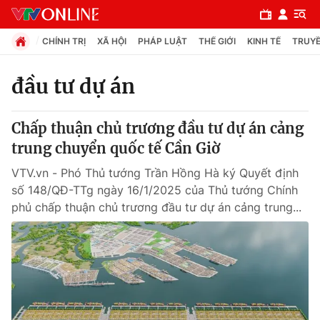
CHÍNH TRỊ
XÃ HỘI
PHÁP LUẬT
THẾ GIỚI
KINH TẾ
TRUYỀ
đầu tư dự án
Chuyên mục
Chấp thuận chủ trương đầu tư dự án cảng
Chính trị
trung chuyển quốc tế Cần Giờ
VTV.vn - Phó Thủ tướng Trần Hồng Hà ký Quyết định
Xã hội
số 148/QĐ-TTg ngày 16/1/2025 của Thủ tướng Chính
phủ chấp thuận chủ trương đầu tư dự án cảng trung...
Pháp luật
Y tế
Thế giới