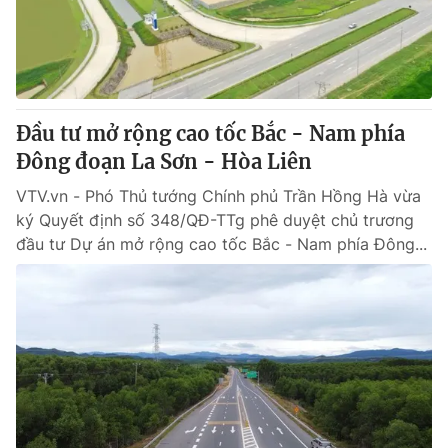
Giao lưu trực tuyến
Sản phẩm
Lịch phát sóng
Thị trường
Tư vấn
Đầu tư mở rộng cao tốc Bắc - Nam phía
Chuyên mục khác
Đông đoạn La Sơn - Hòa Liên
Emagazine
Podcast
VTV.vn - Phó Thủ tướng Chính phủ Trần Hồng Hà vừa
ký Quyết định số 348/QĐ-TTg phê duyệt chủ trương
Photo
Infographic
đầu tư Dự án mở rộng cao tốc Bắc - Nam phía Đông...
Video
Shorts video
VTV Money
VTV Thể thao
VTV Sức khoẻ
Bất động sản