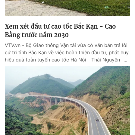
Cơ quan báo chí:
Thời báo VTV
Giấy phép hoạt động báo in và báo điện tử số 483/GP-BTTTT
cấp ngày 29/12/2023
Xem xét đầu tư cao tốc Bắc Kạn - Cao
Tổng Biên tập:
Vũ Thanh Thủy
Bằng trước năm 2030
Phó Tổng Biên tập:
Nguyễn Thị Mỹ Hạnh, Phạm Quốc Thắng,
VTV.vn - Bộ Giao thông Vận tải vừa có văn bản trả lời
Nguyễn Trọng Ninh
cử tri tỉnh Bắc Kạn về việc hoàn thiện đầu tư, phát huy
Tổng đài VTV:
024.38 355 931 - 024.38 355 932
hiệu quả toàn tuyến cao tốc Hà Nội - Thái Nguyên -...
Ðiện thoại Thời báo VTV:
024.66 897 897
Email:
toasoan@vtv.vn
Liên hệ quảng cáo:
024-7300.7108