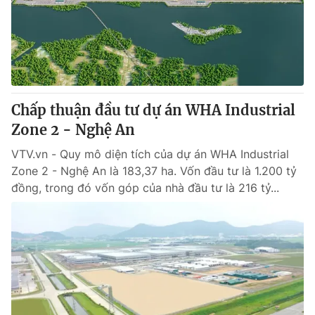
Tin tức
Kinh tế
Thế giới đó đây
Tài chính
Dữ liệu và đời sống
Câu chuyện quốc tế
Thị trường
Chấp thuận đầu tư dự án WHA Industrial
Truyền hình
Góc doanh nghiệp
Zone 2 - Nghệ An
Phim VTV
Giải trí
VTV.vn - Quy mô diện tích của dự án WHA Industrial
Hậu trường
Zone 2 - Nghệ An là 183,37 ha. Vốn đầu tư là 1.200 tỷ
Điện ảnh
đồng, trong đó vốn góp của nhà đầu tư là 216 tỷ...
Đời sống
Nhân vật
Âm nhạc
Du lịch
Khán giả
Giáo dục
Sao
Làm đẹp
Giải sao mai
Tuyển sinh
Công nghệ
Chất lượng cuộc sống
Học trực tuyến
Hitech Công nghệ tương lai