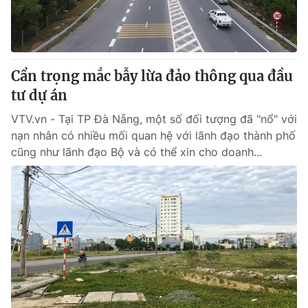
Thị trường 24h
Tấm lòng Việt
VTV4
Vươn mình bằng AI
Cẩn trọng mắc bẫy lừa đảo thông qua đầu
VTV9
VTV8
tư dự án
VTV.vn - Tại TP Đà Nẵng, một số đối tượng đã "nổ" với
Liên hệ tòa soạn
English
nạn nhân có nhiều mối quan hệ với lãnh đạo thành phố
cũng như lãnh đạo Bộ và có thể xin cho doanh...
THỜI BÁO VTV
Theo dõi báo trên
Cơ quan chủ quản:
Đài Truyền hình Việt Nam