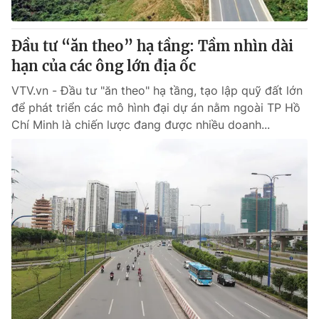
Đầu tư “ăn theo” hạ tầng: Tầm nhìn dài
hạn của các ông lớn địa ốc
® Cấm sao chép dưới mọi hình thức nếu không có sự chấp
thuận bằng văn bản. Ghi rõ nguồn VTV.vn khi phát hành lại
VTV.vn - Đầu tư "ăn theo" hạ tầng, tạo lập quỹ đất lớn
thông tin từ website này.
để phát triển các mô hình đại dự án nằm ngoài TP Hồ
Chí Minh là chiến lược đang được nhiều doanh...