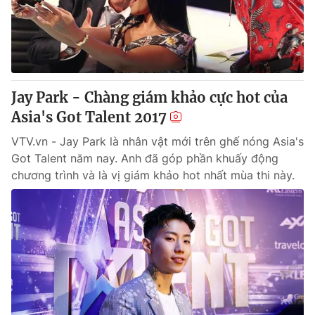
Thị trường 24h
Tấm lòng Việt
VTV4
Vươn mình bằng AI
VTV9
VTV8
Jay Park - Chàng giám khảo cực hot của
Asia's Got Talent 2017
Liên hệ tòa soạn
English
VTV.vn - Jay Park là nhân vật mới trên ghế nóng Asia's
Got Talent năm nay. Anh đã góp phần khuấy động
chương trình và là vị giám khảo hot nhất mùa thi này.
THỜI BÁO VTV
Theo dõi báo trên
Cơ quan chủ quản:
Đài Truyền hình Việt Nam