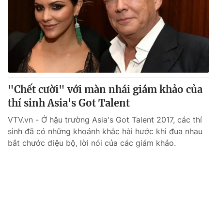
Tin tức
Kinh tế
Thế giới đó đây
Tài chính
Dữ liệu và đời sống
Câu chuyện quốc tế
Thị trường
Truyền hình
Góc doanh nghiệp
"Chết cười" với màn nhái giám khảo của
Phim VTV
thí sinh Asia's Got Talent
Giải trí
Hậu trường
VTV.vn - Ở hậu trường Asia's Got Talent 2017, các thí
Điện ảnh
sinh đã có những khoảnh khắc hài hước khi đua nhau
Đời sống
Nhân vật
bắt chước điệu bộ, lời nói của các giám khảo.
Âm nhạc
Du lịch
Khán giả
Giáo dục
Sao
Làm đẹp
Giải sao mai
Tuyển sinh
Công nghệ
Chất lượng cuộc sống
Học trực tuyến
Hitech Công nghệ tương lai