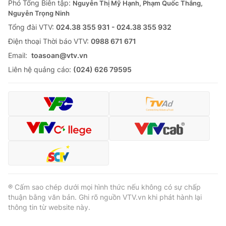
Phó Tổng Biên tập:
Nguyễn Thị Mỹ Hạnh, Phạm Quốc Thắng,
Nguyễn Trọng Ninh
Tổng đài VTV:
024.38 355 931 - 024.38 355 932
Ðiện thoại Thời báo VTV:
0988 671 671
® Cấm sao chép dưới mọi hình thức nếu không có sự chấp
Email:
toasoan@vtv.vn
thuận bằng văn bản. Ghi rõ nguồn VTV.vn khi phát hành lại
thông tin từ website này.
Liên hệ quảng cáo:
(024) 626 79595
® Cấm sao chép dưới mọi hình thức nếu không có sự chấp
thuận bằng văn bản. Ghi rõ nguồn VTV.vn khi phát hành lại
thông tin từ website này.