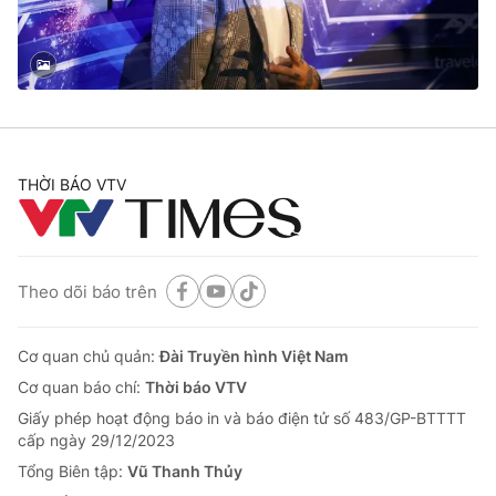
Cơ quan báo chí:
Thời báo VTV
Giấy phép hoạt động báo in và báo điện tử số 483/GP-BTTTT
cấp ngày 29/12/2023
Tổng Biên tập:
Vũ Thanh Thủy
Phó Tổng Biên tập:
Nguyễn Thị Mỹ Hạnh, Phạm Quốc Thắng,
Nguyễn Trọng Ninh
THỜI BÁO VTV
Tổng đài VTV:
024.38 355 931 - 024.38 355 932
Ðiện thoại Thời báo VTV:
024.66 897 897
Email:
toasoan@vtv.vn
Liên hệ quảng cáo:
024-7300.7108
Theo dõi báo trên
Cơ quan chủ quản:
Đài Truyền hình Việt Nam
Cơ quan báo chí:
Thời báo VTV
Giấy phép hoạt động báo in và báo điện tử số 483/GP-BTTTT
cấp ngày 29/12/2023
Tổng Biên tập:
Vũ Thanh Thủy