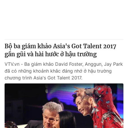
Giao lưu trực tuyến
Sản phẩm
Lịch phát sóng
Thị trường
Tư vấn
Chuyên mục khác
Bộ ba giám khảo Asia's Got Talent 2017
Emagazine
Podcast
gần gũi và hài hước ở hậu trường
VTV.vn - Ba giám khảo David Foster, Anggun, Jay Park
Photo
Infographic
đã có những khoảnh khắc đáng nhớ ở hậu trường
chương trình Asia's Got Talent 2017.
Video
Shorts video
VTV Money
VTV Thể thao
VTV Sức khoẻ
Bất động sản