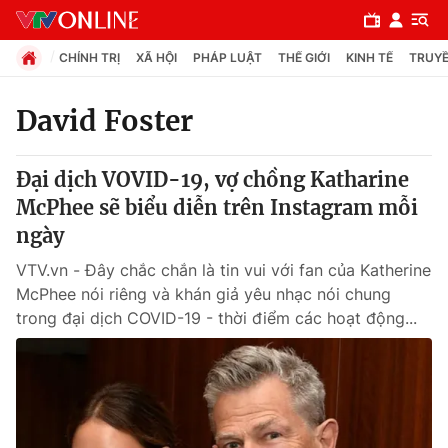
CHÍNH TRỊ
XÃ HỘI
PHÁP LUẬT
THẾ GIỚI
KINH TẾ
TRUYỀ
David Foster
Chuyên mục
Đại dịch VOVID-19, vợ chồng Katharine
Chính trị
McPhee sẽ biểu diễn trên Instagram mỗi
ngày
Xã hội
VTV.vn - Đây chắc chắn là tin vui với fan của Katherine
McPhee nói riêng và khán giả yêu nhạc nói chung
Pháp luật
trong đại dịch COVID-19 - thời điểm các hoạt động...
Y tế
Thế giới