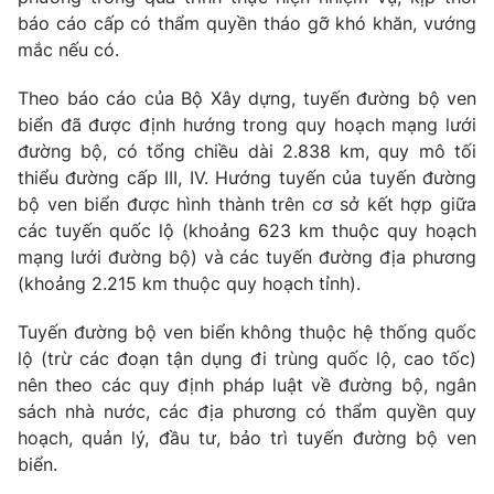
Thị trường 24h
Tấm lòng Việt
báo cáo cấp có thẩm quyền tháo gỡ khó khăn, vướng
mắc nếu có.
VTV4
Vươn mình bằng AI
Theo báo cáo của Bộ Xây dựng, tuyến đường bộ ven
biển đã được định hướng trong quy hoạch mạng lưới
VTV9
VTV8
đường bộ, có tổng chiều dài 2.838 km, quy mô tối
thiểu đường cấp III, IV. Hướng tuyến của tuyến đường
Liên hệ tòa soạn
English
bộ ven biển được hình thành trên cơ sở kết hợp giữa
các tuyến quốc lộ (khoảng 623 km thuộc quy hoạch
mạng lưới đường bộ) và các tuyến đường địa phương
(khoảng 2.215 km thuộc quy hoạch tỉnh).
THỜI BÁO VTV
Tuyến đường bộ ven biển không thuộc hệ thống quốc
lộ (trừ các đoạn tận dụng đi trùng quốc lộ, cao tốc)
nên theo các quy định pháp luật về đường bộ, ngân
sách nhà nước, các địa phương có thẩm quyền quy
Theo dõi báo trên
hoạch, quản lý, đầu tư, bảo trì tuyến đường bộ ven
biển.
Cơ quan chủ quản:
Đài Truyền hình Việt Nam