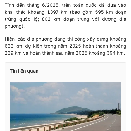
Tính đến tháng 6/2025, trên toàn quốc đã đưa vào
Cơ quan báo chí:
Thời báo VTV
khai thác khoảng 1.397 km (bao gồm 595 km đoạn
Giấy phép hoạt động báo in và báo điện tử số 483/GP-BTTTT
trùng quốc lộ; 802 km đoạn trùng với đường địa
cấp ngày 29/12/2023
phương).
Tổng Biên tập:
Vũ Thanh Thủy
Phó Tổng Biên tập:
Nguyễn Thị Mỹ Hạnh, Phạm Quốc Thắng,
Hiện, các địa phương đang thi công xây dựng khoảng
Nguyễn Trọng Ninh
633 km, dự kiến trong năm 2025 hoàn thành khoảng
Tổng đài VTV:
024.38 355 931 - 024.38 355 932
239 km và hoàn thành sau năm 2025 khoảng 394 km.
Ðiện thoại Thời báo VTV:
024.66 897 897
Email:
toasoan@vtv.vn
Tin liên quan
Liên hệ quảng cáo:
024-7300.7108