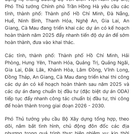
Giao lưu trực tuyến
Phó Thủ tướng Chính phủ Trần Hồng Hà yêu cầu các
Sản phẩm
tỉnh, thành phố: Thành phố Hồ Chí Minh, Đà Nẵng,
Lịch phát sóng
Thị trường
Huế, Ninh Bình, Thanh Hóa, Nghệ An, Gia Lai, An
Giang, Cà Mau đang triển khai các dự án có kế hoạch
Tư vấn
hoàn thành năm 2025 đẩy nhanh tiến độ dự án để sớm
Chuyên mục khác
hoàn thành, đưa vào khai thác.
Emagazine
Podcast
Các tỉnh, thành phố: Thành phố Hồ Chí Minh, Hải
Phòng, Hưng Yên, Thanh Hóa, Quảng Trị, Quảng Ngãi,
Photo
Infographic
Gia Lai, Đắk Lắk, Khánh Hòa, Lâm Đồng, Vĩnh Long,
Đồng Tháp, An Giang, Cà Mau đang triển khai thi công
các dự án có kế hoạch hoàn thành sau năm 2025 và
Video
Shorts video
các dự án đang chuẩn bị đầu tư (đặc biệt dự án ODA)
tiếp tục đẩy nhanh công tác chuẩn bị đầu tư, thi công
VTV Money
VTV Thể thao
để hoàn thành trong giai đoạn 2026 - 2030.
Phó Thủ tướng yêu cầu Bộ Xây dựng tổng hợp, theo
VTV Sức khoẻ
Bất động sản
dõi, nắm bắt tình hình, chủ động đôn đốc các địa
phương trong quá trình thực hiện nhiệm vụ; kịp thời