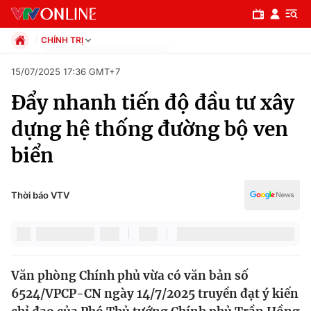
CHÍNH TRỊ
Chính trị
15/07/2025 17:36 GMT+7
Xã hội
Đẩy nhanh tiến độ đầu tư xây
Pháp luật
Chuyên mục
Kinh tế
dựng hệ thống đường bộ ven
Thể thao
Chính trị
biển
Truyền hình
Văn hóa - Giải trí
Xã hội
Y tế
Thời báo VTV
Đời sống
Pháp luật
Công nghệ
Giáo dục
Y tế
Văn phòng Chính phủ vừa có văn bản số
6524/VPCP-CN ngày 14/7/2025 truyền đạt ý kiến
Thế giới