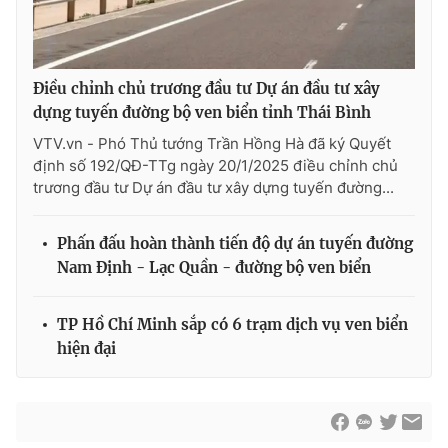
Điều chỉnh chủ trương đầu tư Dự án đầu tư xây
® Cấm sao chép dưới mọi hình thức nếu không có sự chấp
dựng tuyến đường bộ ven biển tỉnh Thái Bình
thuận bằng văn bản. Ghi rõ nguồn VTV.vn khi phát hành lại
thông tin từ website này.
VTV.vn - Phó Thủ tướng Trần Hồng Hà đã ký Quyết
định số 192/QĐ-TTg ngày 20/1/2025 điều chỉnh chủ
trương đầu tư Dự án đầu tư xây dựng tuyến đường...
Phấn đấu hoàn thành tiến độ dự án tuyến đường
Nam Định - Lạc Quần - đường bộ ven biển
TP Hồ Chí Minh sắp có 6 trạm dịch vụ ven biển
hiện đại