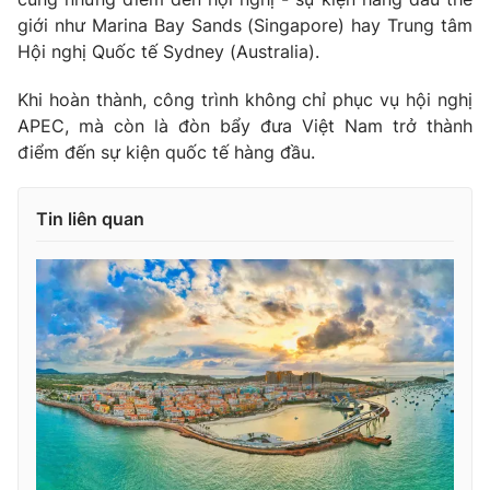
Ðiện thoại Thời báo VTV:
024.66 897 897
giới như Marina Bay Sands (Singapore) hay Trung tâm
Email:
toasoan@vtv.vn
Hội nghị Quốc tế Sydney (Australia).
Liên hệ quảng cáo:
024-7300.7108
Khi hoàn thành, công trình không chỉ phục vụ hội nghị
APEC, mà còn là đòn bẩy đưa Việt Nam trở thành
điểm đến sự kiện quốc tế hàng đầu.
Tin liên quan
® Cấm sao chép dưới mọi hình thức nếu không có sự chấp
thuận bằng văn bản. Ghi rõ nguồn VTV.vn khi phát hành lại
thông tin từ website này.