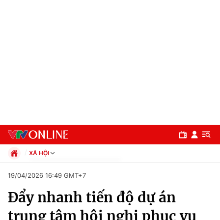
XÃ HỘI
Chính trị
19/04/2026 16:49 GMT+7
Xã hội
Đẩy nhanh tiến độ dự án
Pháp luật
Chuyên mục
Kinh tế
trung tâm hội nghị phục vụ
Thể thao