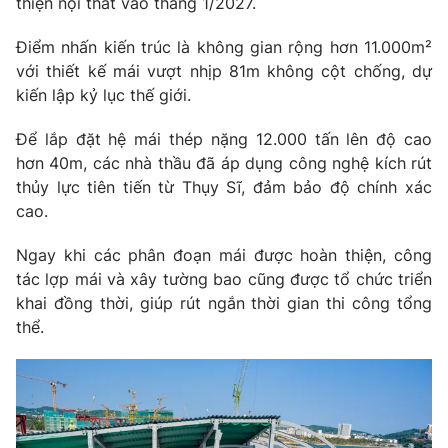
thiện nội thất vào tháng 1/2027.
Photo
Infographic
Điểm nhấn kiến trúc là không gian rộng hơn 11.000m²
với thiết kế mái vượt nhịp 81m không cột chống, dự
Video
Shorts video
kiến lập kỷ lục thế giới.
Để lắp đặt hệ mái thép nặng 12.000 tấn lên độ cao
VTV Money
VTV Thể thao
hơn 40m, các nhà thầu đã áp dụng công nghệ kích rút
thủy lực tiên tiến từ Thụy Sĩ, đảm bảo độ chính xác
VTV Sức khoẻ
Bất động sản
cao.
Ngay khi các phân đoạn mái được hoàn thiện, công
Thị trường 24h
Tấm lòng Việt
tác lợp mái và xây tường bao cũng được tổ chức triển
khai đồng thời, giúp rút ngắn thời gian thi công tổng
VTV4
Vươn mình bằng AI
thể.
VTV9
VTV8
Liên hệ tòa soạn
English