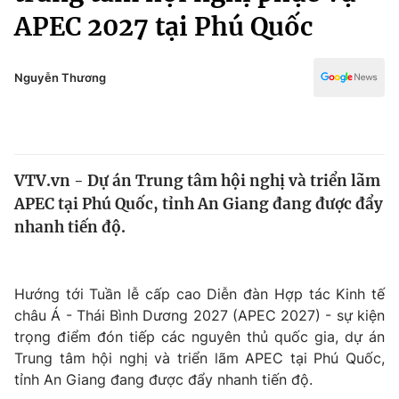
Chính trị
APEC 2027 tại Phú Quốc
Truyền hình
Văn hóa - Giải trí
Xã hội
Y tế
Nguyễn Thương
Đời sống
Pháp luật
Công nghệ
Giáo dục
Y tế
VTV.vn - Dự án Trung tâm hội nghị và triển lãm
APEC tại Phú Quốc, tỉnh An Giang đang được đẩy
Thế giới
nhanh tiến độ.
Tin tức
Kinh tế
Thế giới đó đây
Hướng tới Tuần lễ cấp cao Diễn đàn Hợp tác Kinh tế
Tài chính
Dữ liệu và đời sống
châu Á - Thái Bình Dương 2027 (APEC 2027) - sự kiện
Câu chuyện quốc tế
Thị trường
trọng điểm đón tiếp các nguyên thủ quốc gia, dự án
Trung tâm hội nghị và triển lãm APEC tại Phú Quốc,
Truyền hình
Góc doanh nghiệp
tỉnh An Giang đang được đẩy nhanh tiến độ.