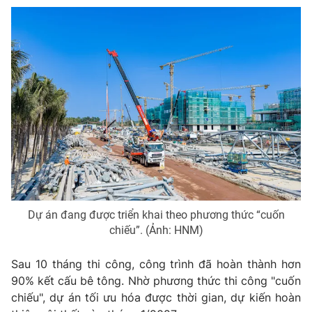
Phim VTV
Giải trí
Hậu trường
Điện ảnh
Đời sống
Nhân vật
Âm nhạc
Du lịch
Khán giả
Giáo dục
Sao
Làm đẹp
Giải sao mai
Tuyển sinh
Công nghệ
Chất lượng cuộc sống
Học trực tuyến
Hitech Công nghệ tương lai
Giao lưu trực tuyến
Sản phẩm
Dự án đang được triển khai theo phương thức “cuốn
Lịch phát sóng
Thị trường
chiếu”. (Ảnh: HNM)
Tư vấn
Sau 10 tháng thi công, công trình đã hoàn thành hơn
Chuyên mục khác
90% kết cấu bê tông. Nhờ phương thức thi công "cuốn
Emagazine
Podcast
chiếu", dự án tối ưu hóa được thời gian, dự kiến hoàn