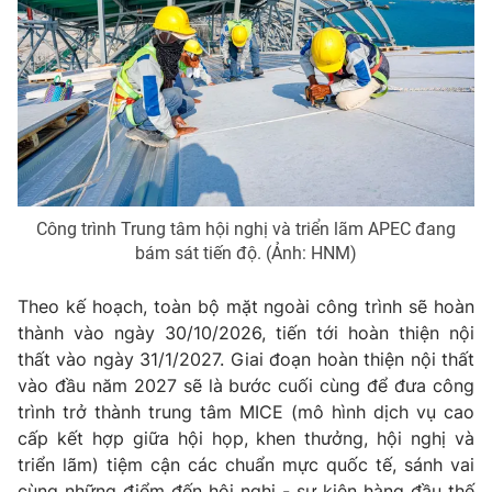
THỜI BÁO VTV
Theo dõi báo trên
Công trình Trung tâm hội nghị và triển lãm APEC đang
bám sát tiến độ. (Ảnh: HNM)
Cơ quan chủ quản:
Đài Truyền hình Việt Nam
Theo kế hoạch, toàn bộ mặt ngoài công trình sẽ hoàn
Cơ quan báo chí:
Thời báo VTV
thành vào ngày 30/10/2026, tiến tới hoàn thiện nội
Giấy phép hoạt động báo in và báo điện tử số 483/GP-BTTTT
thất vào ngày 31/1/2027. Giai đoạn hoàn thiện nội thất
cấp ngày 29/12/2023
vào đầu năm 2027 sẽ là bước cuối cùng để đưa công
Tổng Biên tập:
Vũ Thanh Thủy
trình trở thành trung tâm MICE (mô hình dịch vụ cao
Phó Tổng Biên tập:
Nguyễn Thị Mỹ Hạnh, Phạm Quốc Thắng,
cấp kết hợp giữa hội họp, khen thưởng, hội nghị và
Nguyễn Trọng Ninh
triển lãm) tiệm cận các chuẩn mực quốc tế, sánh vai
Tổng đài VTV:
024.38 355 931 - 024.38 355 932
cùng những điểm đến hội nghị - sự kiện hàng đầu thế