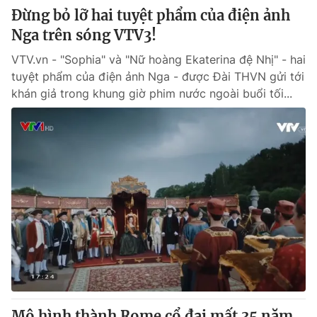
Đừng bỏ lỡ hai tuyệt phẩm của điện ảnh
Nga trên sóng VTV3!
VTV.vn - "Sophia" và "Nữ hoàng Ekaterina đệ Nhị" - hai
tuyệt phẩm của điện ảnh Nga - được Đài THVN gửi tới
khán giả trong khung giờ phim nước ngoài buổi tối...
Mô hình thành Rome cổ đại mất 35 năm