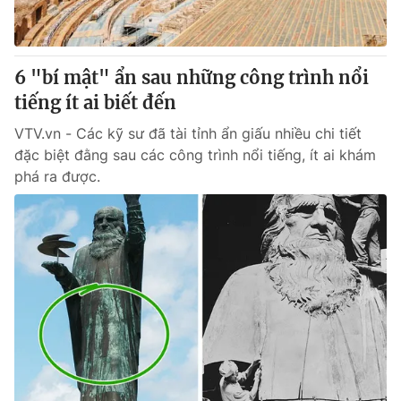
Thị trường 24h
Tấm lòng Việt
VTV4
Vươn mình bằng AI
6 "bí mật" ẩn sau những công trình nổi
tiếng ít ai biết đến
VTV9
VTV8
VTV.vn - Các kỹ sư đã tài tỉnh ẩn giấu nhiều chi tiết
đặc biệt đằng sau các công trình nổi tiếng, ít ai khám
Liên hệ tòa soạn
English
phá ra được.
THỜI BÁO VTV
Theo dõi báo trên
Cơ quan chủ quản:
Đài Truyền hình Việt Nam
Cơ quan báo chí:
Thời báo VTV