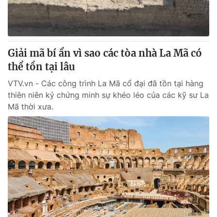
Giao lưu trực tuyến
Sản phẩm
Lịch phát sóng
Thị trường
Tư vấn
Giải mã bí ẩn vì sao các tòa nhà La Mã có
Chuyên mục khác
thể tồn tại lâu
Emagazine
Podcast
VTV.vn - Các công trình La Mã cổ đại đã tồn tại hàng
thiên niên kỷ chứng minh sự khéo léo của các kỹ sư La
Mã thời xưa.
Photo
Infographic
Video
Shorts video
VTV Money
VTV Thể thao
VTV Sức khoẻ
Bất động sản