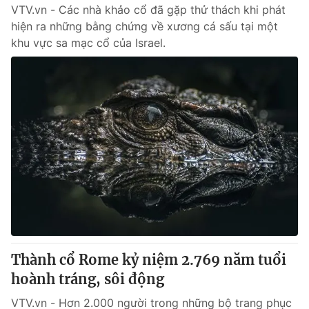
VTV.vn - Các nhà khảo cổ đã gặp thử thách khi phát
hiện ra những bằng chứng về xương cá sấu tại một
khu vực sa mạc cổ của Israel.
Thành cổ Rome kỷ niệm 2.769 năm tuổi
hoành tráng, sôi động
VTV.vn - Hơn 2.000 người trong những bộ trang phục