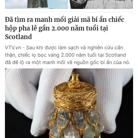
Giấy phép hoạt động báo in và báo điện tử số 483/GP-BTTTT
cấp ngày 29/12/2023
Đã tìm ra manh mối giải mã bí ẩn chiếc
Tổng Biên tập:
Vũ Thanh Thủy
hộp pha lê gần 2.000 năm tuổi tại
Phó Tổng Biên tập:
Nguyễn Thị Mỹ Hạnh, Phạm Quốc Thắng,
Nguyễn Trọng Ninh
Scotland
Tổng đài VTV:
024.38 355 931 - 024.38 355 932
VTV.vn - Sau khi được làm sạch và nghiên cứu cẩn
Ðiện thoại Thời báo VTV:
024.66 897 897
thận, chiếc lọ bọc vàng 2.000 năm tuổi tại Scotland
Email:
toasoan@vtv.vn
đã để lộ ra một manh mối về nguồn gốc bí ẩn của nó.
Liên hệ quảng cáo:
024-7300.7108