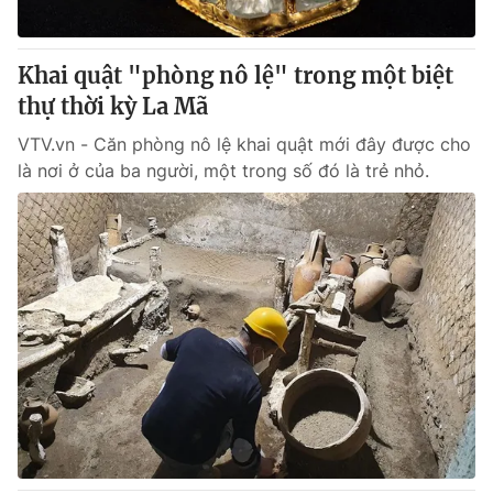
® Cấm sao chép dưới mọi hình thức nếu không có sự chấp
Khai quật "phòng nô lệ" trong một biệt
thuận bằng văn bản. Ghi rõ nguồn VTV.vn khi phát hành lại
thự thời kỳ La Mã
thông tin từ website này.
VTV.vn - Căn phòng nô lệ khai quật mới đây được cho
là nơi ở của ba người, một trong số đó là trẻ nhỏ.