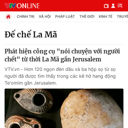
CHÍNH TRỊ
XÃ HỘI
PHÁP LUẬT
THẾ GIỚI
KINH TẾ
TRUYỀ
Đế chế La Mã
Chuyên mục
Phát hiện công cụ "nói chuyện với người
Chính trị
chết" từ thời La Mã gần Jerusalem
VTV.vn - Hơn 120 ngọn đèn dầu và ba hộp sọ từ sọ
Xã hội
người đã được tìm thấy trong các kẽ hở hang động
Te'omim gần Jerusalem.
Pháp luật
Y tế
Thế giới