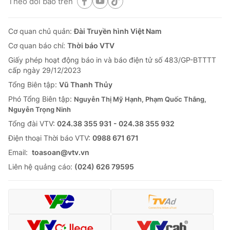
Theo dõi báo trên
Cơ quan chủ quản:
Đài Truyền hình Việt Nam
Cơ quan báo chí:
Thời báo VTV
Giấy phép hoạt động báo in và báo điện tử số 483/GP-BTTTT
cấp ngày 29/12/2023
Tổng Biên tập:
Vũ Thanh Thủy
Phó Tổng Biên tập:
Nguyễn Thị Mỹ Hạnh, Phạm Quốc Thắng,
Nguyễn Trọng Ninh
Tổng đài VTV:
024.38 355 931 - 024.38 355 932
Ðiện thoại Thời báo VTV:
0988 671 671
Email:
toasoan@vtv.vn
Liên hệ quảng cáo:
(024) 626 79595