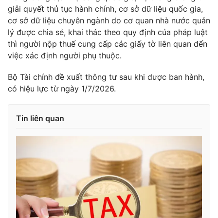
Ðiện thoại Thời báo VTV:
024.66 897 897
giải quyết thủ tục hành chính, cơ sở dữ liệu quốc gia,
Email:
toasoan@vtv.vn
cơ sở dữ liệu chuyên ngành do cơ quan nhà nước quản
lý được chia sẻ, khai thác theo quy định của pháp luật
Liên hệ quảng cáo:
024-7300.7108
thì người nộp thuế cung cấp các giấy tờ liên quan đến
việc xác định người phụ thuộc.
Bộ Tài chính đề xuất thông tư sau khi được ban hành,
có hiệu lực từ ngày 1/7/2026.
Tin liên quan
® Cấm sao chép dưới mọi hình thức nếu không có sự chấp
thuận bằng văn bản. Ghi rõ nguồn VTV.vn khi phát hành lại
thông tin từ website này.