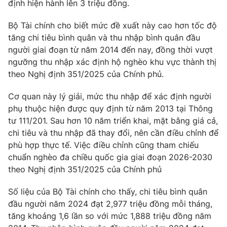
Phim VTV
định hiện hành lên 3 triệu đồng.
Giải trí
Hậu trường
Bộ Tài chính cho biết mức đề xuất này cao hơn tốc độ
Điện ảnh
tăng chi tiêu bình quân và thu nhập bình quân đầu
Đời sống
Nhân vật
người giai đoạn từ năm 2014 đến nay, đồng thời vượt
Âm nhạc
Du lịch
ngưỡng thu nhập xác định hộ nghèo khu vực thành thị
Khán giả
Giáo dục
Sao
theo Nghị định 351/2025 của Chính phủ.
Làm đẹp
Giải sao mai
Tuyển sinh
Cơ quan này lý giải, mức thu nhập để xác định người
Công nghệ
Chất lượng cuộc sống
phụ thuộc hiện được quy định từ năm 2013 tại Thông
Học trực tuyến
Hitech Công nghệ tương lai
tư 111/201. Sau hơn 10 năm triển khai, mặt bằng giá cả,
Giao lưu trực tuyến
chi tiêu và thu nhập đã thay đổi, nên cần điều chỉnh để
Sản phẩm
phù hợp thực tế. Việc điều chỉnh cũng tham chiếu
chuẩn nghèo đa chiều quốc gia giai đoạn 2026-2030
Lịch phát sóng
Thị trường
theo Nghị định 351/2025 của Chính phủ
Tư vấn
Số liệu của Bộ Tài chính cho thấy, chi tiêu bình quân
Chuyên mục khác
đầu người năm 2024 đạt 2,977 triệu đồng mỗi tháng,
Emagazine
Podcast
tăng khoảng 1,6 lần so với mức 1,888 triệu đồng năm