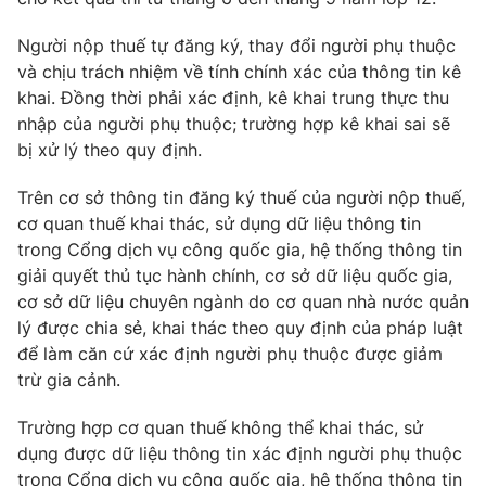
Người nộp thuế tự đăng ký, thay đổi người phụ thuộc
và chịu trách nhiệm về tính chính xác của thông tin kê
khai. Đồng thời phải xác định, kê khai trung thực thu
THỜI BÁO VTV
nhập của người phụ thuộc; trường hợp kê khai sai sẽ
bị xử lý theo quy định.
Trên cơ sở thông tin đăng ký thuế của người nộp thuế,
Theo dõi báo trên
cơ quan thuế khai thác, sử dụng dữ liệu thông tin
trong Cổng dịch vụ công quốc gia, hệ thống thông tin
Cơ quan chủ quản:
Đài Truyền hình Việt Nam
giải quyết thủ tục hành chính, cơ sở dữ liệu quốc gia,
cơ sở dữ liệu chuyên ngành do cơ quan nhà nước quản
Cơ quan báo chí:
Thời báo VTV
lý được chia sẻ, khai thác theo quy định của pháp luật
Giấy phép hoạt động báo in và báo điện tử số 483/GP-BTTTT
để làm căn cứ xác định người phụ thuộc được giảm
cấp ngày 29/12/2023
trừ gia cảnh.
Tổng Biên tập:
Vũ Thanh Thủy
Phó Tổng Biên tập:
Nguyễn Thị Mỹ Hạnh, Phạm Quốc Thắng,
Trường hợp cơ quan thuế không thể khai thác, sử
Nguyễn Trọng Ninh
dụng được dữ liệu thông tin xác định người phụ thuộc
Tổng đài VTV:
024.38 355 931 - 024.38 355 932
trong Cổng dịch vụ công quốc gia, hệ thống thông tin