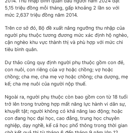
2014. Thu nhập bình quân đầu người năm 2024 đạt
5,15 triệu đồng mỗi tháng, gấp khoảng 2 lần so với
Photo
Infographic
mức 2,637 triệu đồng năm 2014.
Video
Shorts video
Trên cơ sở đó, Bộ đề xuất nâng ngưỡng thu nhập của
người phụ thuộc tương đương mức xác định hộ nghèo,
cận nghèo khu vực thành thị và phù hợp với mức chi
VTV Money
VTV Thể thao
tiêu bình quân.
VTV Sức khoẻ
Bất động sản
Dự thảo cũng quy định người phụ thuộc gồm con đẻ,
con nuôi, con riêng của vợ hoặc chồng; vợ hoặc
chồng; cha mẹ, cha mẹ vợ hoặc chồng; cha dượng, mẹ
Thị trường 24h
Tấm lòng Việt
kế; cha mẹ nuôi của người nộp thuế.
VTV4
Vươn mình bằng AI
Ngoài ra, người phụ thuộc còn bao gồm con từ 18 tuổi
trở lên trong trường hợp mất năng lực hành vi dân sự,
khuyết tật; người không có khả năng lao động; hoặc
VTV9
VTV8
con đang học đại học, cao đẳng, trung học chuyên
nghiệp, dạy nghề, kể cả học phổ thông trong thời gian
Liên hệ tòa soạn
English
chờ kết quả thi từ tháng 6 đến tháng 9 năm lớp 12.