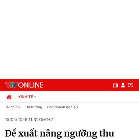
KINH TẾ
Chính trị
Tài chính
Thị trường
Góc doanh nghiệp
Xã hội
15/04/2026 11:31 GMT+7
Pháp luật
Chuyên mục
Kinh tế
Đề xuất nâng ngưỡng thu
Thể thao