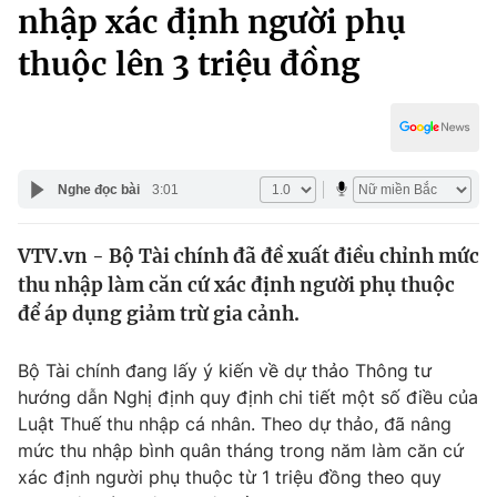
Chính trị
nhập xác định người phụ
Truyền hình
thuộc lên 3 triệu đồng
Văn hóa - Giải trí
Xã hội
Y tế
Đời sống
Pháp luật
Công nghệ
Giáo dục
Nghe đọc bài
3:01
Y tế
VTV.vn - Bộ Tài chính đã đề xuất điều chỉnh mức
Thế giới
thu nhập làm căn cứ xác định người phụ thuộc
Tin tức
để áp dụng giảm trừ gia cảnh.
Kinh tế
Thế giới đó đây
Bộ Tài chính đang lấy ý kiến về dự thảo Thông tư
Tài chính
Dữ liệu và đời sống
hướng dẫn Nghị định quy định chi tiết một số điều của
Câu chuyện quốc tế
Thị trường
Luật Thuế thu nhập cá nhân. Theo dự thảo, đã nâng
mức thu nhập bình quân tháng trong năm làm căn cứ
Truyền hình
Góc doanh nghiệp
xác định người phụ thuộc từ 1 triệu đồng theo quy