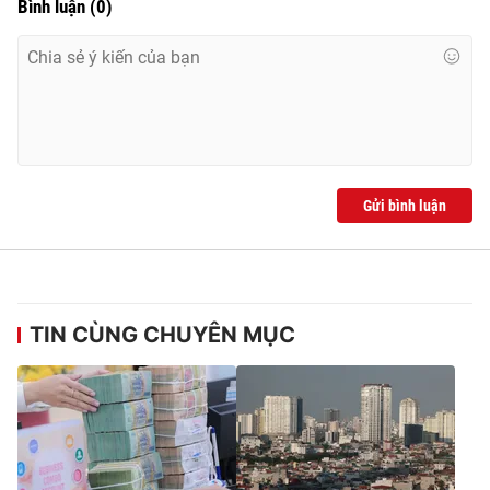
Bình luận
(
0
)
Gửi bình luận
TIN CÙNG CHUYÊN MỤC