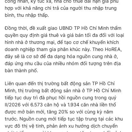
công nhân, ký túc xá, nhà cho thuê dài hạn giá phù
hợp với khả năng chi trả của người thu nhập trung
Photo
Infographic
bình, thu nhập thấp.
Video
Shorts video
Đồng thời, đề xuất giao UBND TP Hồ Chí Minh thẩm
quyền quy định giá thuê và giá bán tối đa đối với loại
hình nhà ở thương mại, để tạo cơ chế khuyến khích
VTV Money
VTV Thể thao
doanh nghiệp tham gia phân khúc này. Theo HoREA,
đây sẽ là cơ sở để đa dạng hóa nguồn cung nhà ở,
VTV Sức khoẻ
Bất động sản
đáp ứng nhu cầu của nhiều nhóm đối tượng trên địa
bàn thành phố.
Thị trường 24h
Tấm lòng Việt
Liên quan đến thị trường bất động sản TP Hồ Chí
Minh, thị trường bất động sản nhà ở TP Hồ Chí Minh
VTV4
Vươn mình bằng AI
tiếp tục duy trì đà phục hồi nguồn cung trong quý
II/2026 với 6.573 căn hộ và 1.934 căn nhà liền thổ
được mở bán mới, tăng 20% so với cùng kỳ năm
VTV9
VTV8
trước. Nguồn cung mới tiếp tục tập trung tại các khu
vực đô thị vệ tinh, phản ánh xu hướng dịch chuyển
Liên hệ tòa soạn
English