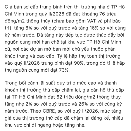
Ðiện thoại Thời báo VTV:
024.66 897 897
Giá bán sơ cấp trung bình trên thị trường nhà ở TP Hồ
Email:
toasoan@vtv.vn
Chí Minh trong quý II/2026 đã đạt khoảng 76 triệu
Liên hệ quảng cáo:
024-7300.7108
đồng/m2 thông thủy (chưa bao gồm VAT và phí bảo
trì), tăng 8% so với quý trước và tăng 16% so với cùng
kỳ năm trước. Đà tăng này tiếp tục được thúc đẩy bởi
nguồn cung mới hạn chế tại khu vực TP Hồ Chí Minh
cũ, nơi các dự án mở bán mới chủ yếu thuộc phân
khúc trung và cao cấp. Tỷ lệ hấp thụ toàn thị trường
vào quý II/2026 trung bình đạt 90%, trong đó tỉ lệ hấp
thụ nguồn cung mới đạt 73%.
Trong bối cảnh lãi suất duy trì ở mức cao và thanh
khoản thị trường thứ cấp chậm lại, giá căn hộ thứ cấp
tại TP Hồ Chí Minh đạt 62 triệu đồng/m2 thông thủy,
® Cấm sao chép dưới mọi hình thức nếu không có sự chấp
tăng nhẹ 2% so với quý trước và 26% so với cùng kỳ
thuận bằng văn bản. Ghi rõ nguồn VTV.vn khi phát hành lại
năm trước. Theo CBRE, so với quý II/2026, mức tăng
thông tin từ website này.
giá của thị trường thứ cấp đã chậm lại đáng kể, nhiều
khu vực chỉ đi ngang hoặc tăng nhẹ.