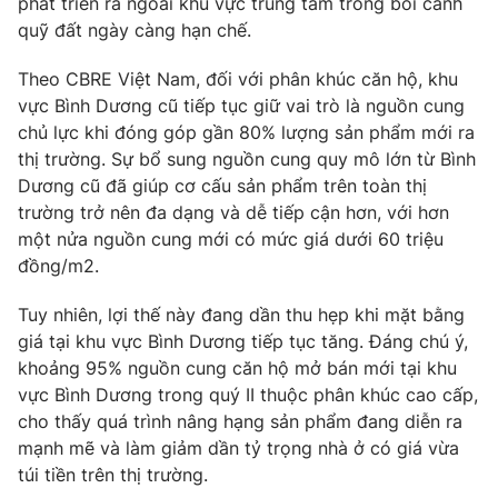
phát triển ra ngoài khu vực trung tâm trong bối cảnh
quỹ đất ngày càng hạn chế.
Theo CBRE Việt Nam, đối với phân khúc căn hộ, khu
vực Bình Dương cũ tiếp tục giữ vai trò là nguồn cung
THỜI BÁO VTV
chủ lực khi đóng góp gần 80% lượng sản phẩm mới ra
thị trường. Sự bổ sung nguồn cung quy mô lớn từ Bình
Dương cũ đã giúp cơ cấu sản phẩm trên toàn thị
trường trở nên đa dạng và dễ tiếp cận hơn, với hơn
Theo dõi báo trên
một nửa nguồn cung mới có mức giá dưới 60 triệu
đồng/m2.
Cơ quan chủ quản:
Đài Truyền hình Việt Nam
Cơ quan báo chí:
Thời báo VTV
Tuy nhiên, lợi thế này đang dần thu hẹp khi mặt bằng
giá tại khu vực Bình Dương tiếp tục tăng. Đáng chú ý,
Giấy phép hoạt động báo in và báo điện tử số 483/GP-BTTTT
cấp ngày 29/12/2023
khoảng 95% nguồn cung căn hộ mở bán mới tại khu
vực Bình Dương trong quý II thuộc phân khúc cao cấp,
Tổng Biên tập:
Vũ Thanh Thủy
cho thấy quá trình nâng hạng sản phẩm đang diễn ra
Phó Tổng Biên tập:
Nguyễn Thị Mỹ Hạnh, Phạm Quốc Thắng,
mạnh mẽ và làm giảm dần tỷ trọng nhà ở có giá vừa
Nguyễn Trọng Ninh
túi tiền trên thị trường.
Tổng đài VTV:
024.38 355 931 - 024.38 355 932