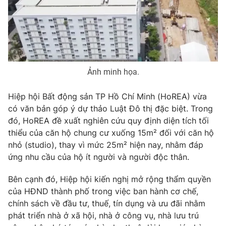
Phim VTV
Giải trí
Hậu trường
Điện ảnh
Đời sống
Nhân vật
Âm nhạc
Du lịch
Khán giả
Giáo dục
Ảnh minh họa.
Sao
Làm đẹp
Giải sao mai
Tuyển sinh
Hiệp hội Bất động sản TP Hồ Chí Minh (HoREA) vừa
Công nghệ
Chất lượng cuộc sống
có văn bản góp ý dự thảo Luật Đô thị đặc biệt. Trong
Học trực tuyến
Hitech Công nghệ tương lai
đó, HoREA đề xuất nghiên cứu quy định diện tích tối
Giao lưu trực tuyến
thiểu của căn hộ chung cư xuống 15m² đối với căn hộ
Sản phẩm
nhỏ (studio), thay vì mức 25m² hiện nay, nhằm đáp
ứng nhu cầu của hộ ít người và người độc thân.
Lịch phát sóng
Thị trường
Bên cạnh đó, Hiệp hội kiến nghị mở rộng thẩm quyền
Tư vấn
của HĐND thành phố trong việc ban hành cơ chế,
Chuyên mục khác
chính sách về đầu tư, thuế, tín dụng và ưu đãi nhằm
Emagazine
Podcast
phát triển nhà ở xã hội, nhà ở công vụ, nhà lưu trú