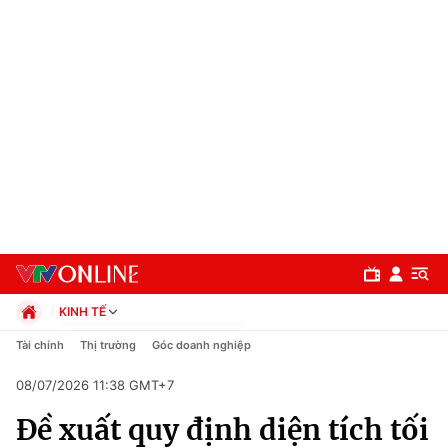
KINH TẾ
Chính trị
Tài chính
Thị trường
Góc doanh nghiệp
Xã hội
08/07/2026 11:38 GMT+7
Pháp luật
Chuyên mục
Kinh tế
Đề xuất quy định diện tích tối
Thể thao