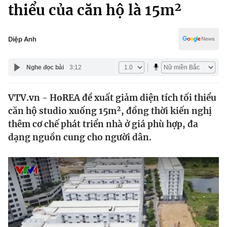
Chính trị
thiểu của căn hộ là 15m²
Truyền hình
Văn hóa - Giải trí
Xã hội
Y tế
Diệp Anh
Đời sống
Pháp luật
Công nghệ
Nghe đọc bài
3:12
Giáo dục
Y tế
VTV.vn - HoREA đề xuất giảm diện tích tối thiểu
căn hộ studio xuống 15m², đồng thời kiến nghị
Thế giới
thêm cơ chế phát triển nhà ở giá phù hợp, đa
dạng nguồn cung cho người dân.
Tin tức
Kinh tế
Thế giới đó đây
Tài chính
Dữ liệu và đời sống
Câu chuyện quốc tế
Thị trường
Truyền hình
Góc doanh nghiệp