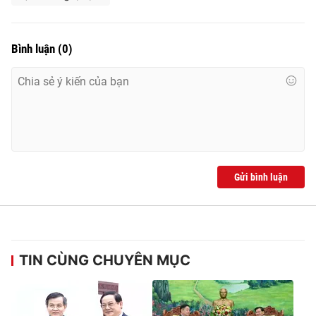
Bình luận
(
0
)
® Cấm sao chép dưới mọi hình thức nếu không có sự chấp
thuận bằng văn bản. Ghi rõ nguồn VTV.vn khi phát hành lại
thông tin từ website này.
Gửi bình luận
TIN CÙNG CHUYÊN MỤC