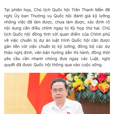
Tin tức
Tại phiên họp, Chủ tịch Quốc hội Trần Thanh Mẫn đề
Kinh tế
nghị Ủy ban Thường vụ Quốc hội đánh giá kỹ lưỡng
Thế giới đó đây
Tài chính
những việc đã làm được, chưa làm được, xác định rõ
Dữ liệu và đời sống
Câu chuyện quốc tế
nội dung cần điều chỉnh ngay từ Kỳ họp thứ hai. Chủ
Thị trường
tịch Quốc hội đồng tình với quan điểm của Chính phủ
Truyền hình
về việc chuẩn bị dự án luật trình Quốc hội cần được
Góc doanh nghiệp
gắn liền với việc chuẩn bị kỹ lưỡng, đồng bộ các dự
Phim VTV
thảo nghị định, văn bản hướng dẫn thi hành, đồng thời
Giải trí
yêu cầu cần nhanh chóng đưa ngay các Luật, nghị
Hậu trường
quyết đã được Quốc hội thông qua vào cuộc sống.
Điện ảnh
Đời sống
Nhân vật
Âm nhạc
Du lịch
Khán giả
Giáo dục
Sao
Làm đẹp
Giải sao mai
Tuyển sinh
Công nghệ
Chất lượng cuộc sống
Học trực tuyến
Hitech Công nghệ tương lai