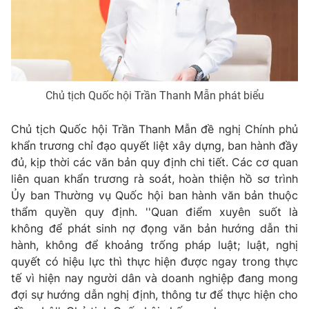
Giao lưu trực tuyến
Sản phẩm
Lịch phát sóng
Thị trường
Tư vấn
Chuyên mục khác
Chủ tịch Quốc hội Trần Thanh Mẫn phát biểu
Emagazine
Podcast
Chủ tịch Quốc hội Trần Thanh Mẫn đề nghị Chính phủ
khẩn trương chỉ đạo quyết liệt xây dựng, ban hành đầy
Photo
Infographic
đủ, kịp thời các văn bản quy định chi tiết. Các cơ quan
liên quan khẩn trương rà soát, hoàn thiện hồ sơ trình
Ủy ban Thường vụ Quốc hội ban hành văn bản thuộc
Video
Shorts video
thẩm quyền quy định. ''Quan điểm xuyên suốt là
không để phát sinh nợ đọng văn bản hướng dẫn thi
VTV Money
VTV Thể thao
hành, không để khoảng trống pháp luật; luật, nghị
quyết có hiệu lực thì thực hiện được ngay trong thực
VTV Sức khoẻ
Bất động sản
tế vì hiện nay người dân và doanh nghiệp đang mong
đợi sự hướng dẫn nghị định, thông tư để thực hiện cho