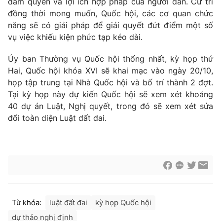
đảm quyền và lợi ích hợp pháp của người dân. Cử tri
Cơ quan báo chí:
Thời báo VTV
đồng thời mong muốn, Quốc hội, các cơ quan chức
năng sẽ có giải pháp để giải quyết đứt điểm một số
Giấy phép hoạt động báo in và báo điện tử số 483/GP-BTTTT
cấp ngày 29/12/2023
vụ việc khiếu kiện phức tạp kéo dài.
Tổng Biên tập:
Vũ Thanh Thủy
Ủy ban Thường vụ Quốc hội thống nhất, kỳ họp thứ
Phó Tổng Biên tập:
Nguyễn Thị Mỹ Hạnh, Phạm Quốc Thắng,
Hai, Quốc hội khóa XVI sẽ khai mạc vào ngày 20/10,
Nguyễn Trọng Ninh
họp tập trung tại Nhà Quốc hội và bố trí thành 2 đợt.
Tổng đài VTV:
024.38 355 931 - 024.38 355 932
Tại kỳ họp này dự kiến Quốc hội sẽ xem xét khoảng
Ðiện thoại Thời báo VTV:
024.66 897 897
40 dự án Luật, Nghị quyết, trong đó sẽ xem xét sửa
Email:
toasoan@vtv.vn
đổi toàn diện Luật đất đai.
Liên hệ quảng cáo:
024-7300.7108
Từ khóa:
luật đất đai
kỳ họp Quốc hội
dự thảo nghị định