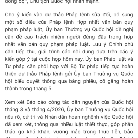
đồng bộ'', Chủ tịch Quốc hội nhấn mạnh.
Thị trường 24h
Tấm lòng Việt
Cho ý kiến vào dự thảo Pháp lệnh sửa đổi, bổ sung
VTV4
Vươn mình bằng AI
một số điều của Pháp lệnh Hợp nhất văn bản quy
phạm pháp luật, Ủy ban Thường vụ Quốc hội đề nghị
cần đề cao trách nhiệm người đứng đầu trong hợp
VTV9
VTV8
nhất văn bản quy phạm pháp luật. Lưu ý Chính phủ
cần tiếp thu, giải trình các nội dung dựa trên các ý
Liên hệ tòa soạn
English
kiến góp ý tại cuộc họp hôm nay. Ủy ban Pháp luật và
Tư pháp cần phối hợp với Bộ Tư pháp tiếp tục hoàn
thiện dự thảo Pháp lệnh gửi Ủy ban Thường vụ Quốc
hội biểu quyết thông qua bằng phiếu, cố gắng hoàn
thành trong tháng 5.
THỜI BÁO VTV
Xem xét Báo cáo công tác dân nguyện của Quốc hội
tháng 3 và tháng 4/2026, Ủy ban Thường vụ Quốc hội
nêu rõ, cử tri và Nhân dân hoan nghênh việc Quốc hội
Theo dõi báo trên
đã xem xét, thông qua nhiều luật thiết thực, góp phần
tháo gỡ khó khăn, vướng mắc trong thực tiễn, bảo
Cơ quan chủ quản:
Đài Truyền hình Việt Nam