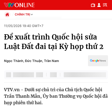
CHÍNH TRỊ
Chính trị
11/05/2026 19:40 GMT+7
Xã hội
Đề xuất trình Quốc hội sửa
Pháp luật
Chuyên mục
Kinh tế
Luật Đất đai tại Kỳ họp thứ 2
Thể thao
Chính trị
Truyền hình
Văn hóa - Giải trí
Ngọc Thành, Đức Thuận, Trần Nam
Xã hội
Y tế
Đời sống
Pháp luật
Công nghệ
Giáo dục
VTV.vn - Dưới sự chủ trì của Chủ tịch Quốc hội
Y tế
Trần Thanh Mẫn, Ủy ban Thường vụ Quốc hội đã
họp phiên thứ hai.
Thế giới