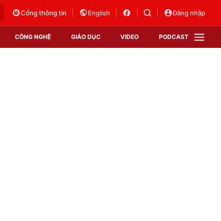
Cổng thông tin
English
Đăng nhập
CÔNG NGHỆ
GIÁO DỤC
VIDEO
PODCAST
VTV Money
VTV Thể thao
VTV Sức khoẻ
Bất động sản
Thị trường 24h
Tấm lòng Việt
Vươn mình bằng AI
VTV4
VTV8
VTV9
Lịch phát sóng
Giao lưu trực tuyến
Sự kiện