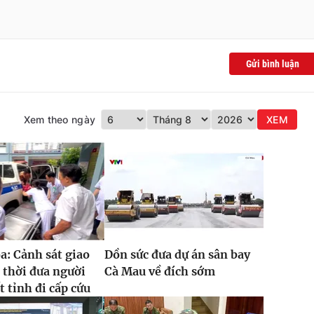
Gửi bình luận
Xem theo ngày
XEM
: Cảnh sát giao
Dồn sức đưa dự án sân bay
 thời đưa người
Cà Mau về đích sớm
t tỉnh đi cấp cứu