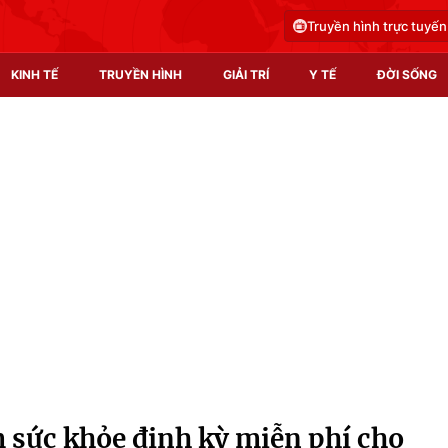
Truyền hình trực tuyến
KINH TẾ
TRUYỀN HÌNH
GIẢI TRÍ
Y TẾ
ĐỜI SỐNG
Pháp luật
Y tế
Truyền hình
Multimedia
Phim VTV
Video
Hậu trường
Shorts video
Nhân vật
Podcast
Khán giả
EMagazine
Giải sao mai
Photo
 sức khỏe định kỳ miễn phí cho
Infographic