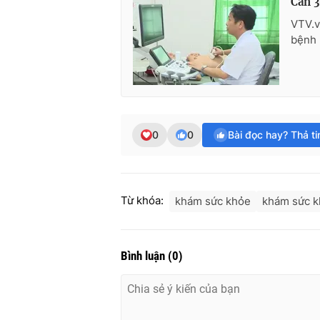
Cần 3
VTV.v
bệnh 
0
0
Bài đọc hay? Thả t
Từ khóa:
khám sức khỏe
khám sức k
Bình luận
(
0
)