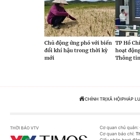
Chủ động ứng phó với biến
TP Hồ Ch
đổi khí hậu trong thời kỳ
hoạt độn
mới
Thông tin
CHÍNH TRỊ
XÃ HỘI
PHÁP L
Cơ quan chủ quản:
THỜI BÁO VTV
Cơ quan báo chí:
T
Giấy phép hoạt độn