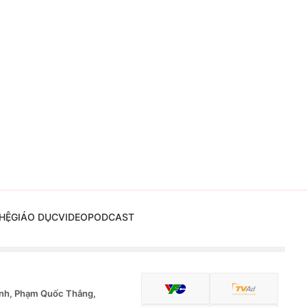
HỆ
GIÁO DỤC
VIDEO
PODCAST
nh, Phạm Quốc Thắng,