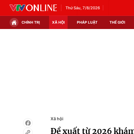
Thứ Sáu, 7/8/2026
CHÍNH TRỊ
XÃ HỘI
PHÁP LUẬT
THẾ GIỚI
Chính trị
Xã hội
Thế giới
Kinh tế
Tin tức
Tài chính
Thế giới đó đây
Thị trường
Câu chuyện quốc tế
Góc doanh nghiệp
Dữ liệu và đời sống
Xã hội
Đề xuất từ 2026 khám