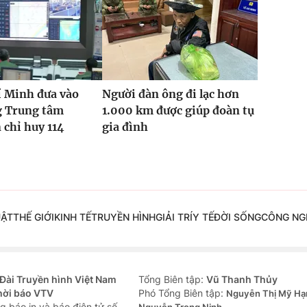
í Minh đưa vào
Người đàn ông đi lạc hơn
g Trung tâm
1.000 km được giúp đoàn tụ
 chỉ huy 114
gia đình
UẬT
THẾ GIỚI
KINH TẾ
TRUYỀN HÌNH
GIẢI TRÍ
Y TẾ
ĐỜI SỐNG
CÔNG NG
Đài Truyền hình Việt Nam
Tổng Biên tập:
Vũ Thanh Thủy
hời báo VTV
Phó Tổng Biên tập:
Nguyễn Thị Mỹ Hạ
g báo in và báo điện tử số