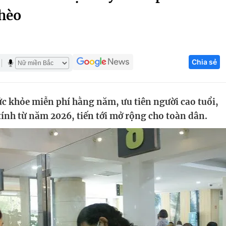
ghèo
Góc ảnh
Giáo dục
Công nghệ
Chia sẻ
Tuyển sinh
Hitech Công ng
Học trực tuyến
Sản phẩm
ức khỏe miễn phí hằng năm, ưu tiên người cao tuổi,
g
Thị trường
nh từ năm 2026, tiến tới mở rộng cho toàn dân.
Tư vấn