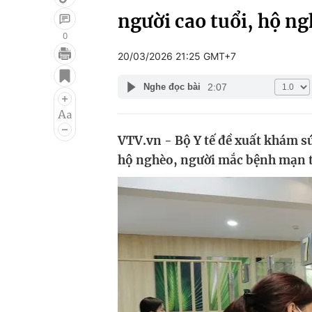
người cao tuổi, hộ n
0
20/03/2026 21:25 GMT+7
Giải trí
Đời sống
2:07
Nghe đọc bài
Điện ảnh
Du lịch
Âm nhạc
Làm đẹp
VTV.vn - Bộ Y tế đề xuất khám s
Sao
Chất lượng cuộc sốn
hộ nghèo, người mắc bệnh mạn tí