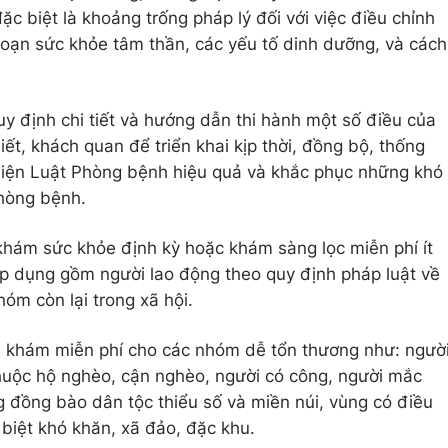
ặc biệt là khoảng trống pháp lý đối với việc điều chỉnh
 loạn sức khỏe tâm thần, các yếu tố dinh dưỡng, và cách
.
uy định chi tiết và hướng dẫn thi hành một số điều của
ết, khách quan để triển khai kịp thời, đồng bộ, thống
hiện Luật Phòng bệnh hiệu quả và khắc phục những khó
hòng bệnh.
khám sức khỏe định kỳ hoặc khám sàng lọc miễn phí ít
áp dụng gồm người lao động theo quy định pháp luật về
hóm còn lại trong xã hội.
ên khám miễn phí cho các nhóm dễ tổn thương như: ngườ
 thuộc hộ nghèo, cận nghèo, người có công, người mắc
g đồng bào dân tộc thiểu số và miền núi, vùng có điều
 biệt khó khăn, xã đảo, đặc khu.