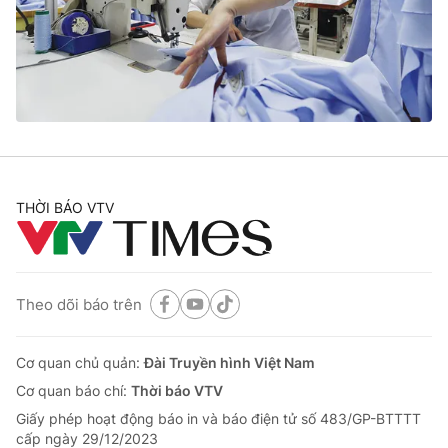
Tin tức
Kinh tế
Thế giới đó đây
Tài chính
Dữ liệu và đời sống
Câu chuyện quốc tế
Thị trường
Truyền hình
Góc doanh nghiệp
Phim VTV
THỜI BÁO VTV
Giải trí
Hậu trường
Điện ảnh
Đời sống
Nhân vật
Âm nhạc
Theo dõi báo trên
Du lịch
Khán giả
Giáo dục
Sao
Làm đẹp
Giải sao mai
Cơ quan chủ quản:
Đài Truyền hình Việt Nam
Tuyển sinh
Công nghệ
Cơ quan báo chí:
Thời báo VTV
Chất lượng cuộc sống
Học trực tuyến
Giấy phép hoạt động báo in và báo điện tử số 483/GP-BTTTT
Hitech Công nghệ tương lai
cấp ngày 29/12/2023