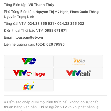
Giao lưu trực tuyến
Tổng Biên tập:
Vũ Thanh Thủy
Sản phẩm
Phó Tổng Biên tập:
Nguyễn Thị Mỹ Hạnh, Phạm Quốc Thắng,
Lịch phát sóng
Thị trường
Nguyễn Trọng Ninh
Tổng đài VTV:
024.38 355 931 - 024.38 355 932
Tư vấn
Ðiện thoại Thời báo VTV:
0988 671 671
Chuyên mục khác
Email:
toasoan@vtv.vn
Emagazine
Podcast
Liên hệ quảng cáo:
(024) 626 79595
Photo
Infographic
Video
Shorts video
VTV Money
VTV Thể thao
VTV Sức khoẻ
Bất động sản
® Cấm sao chép dưới mọi hình thức nếu không có sự chấp
thuận bằng văn bản. Ghi rõ nguồn VTV.vn khi phát hành lại