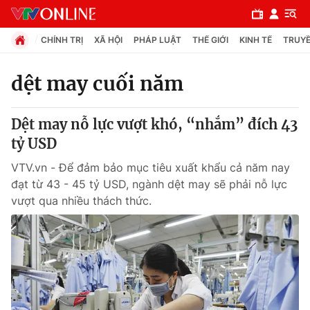
CHÍNH TRỊ
XÃ HỘI
PHÁP LUẬT
THẾ GIỚI
KINH TẾ
TRUYỀ
dệt may cuối năm
Chuyên mục
Dệt may nỗ lực vượt khó, “nhắm” đích 43
Chính trị
tỷ USD
VTV.vn - Để đảm bảo mục tiêu xuất khẩu cả năm nay
Xã hội
đạt từ 43 - 45 tỷ USD, ngành dệt may sẽ phải nỗ lực
vượt qua nhiều thách thức.
Pháp luật
Y tế
Thế giới