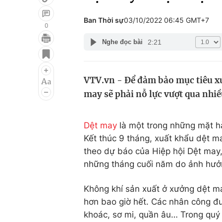
Ban Thời sự
03/10/2022 06:45 GMT+7
0
2:21
Nghe đọc bài
Giải trí
Đời sống
Điện ảnh
Du lịch
VTV.vn - Để đảm bảo mục tiêu xu
Âm nhạc
Làm đẹp
may sẽ phải nỗ lực vượt qua nhiề
Sao
Chất lượng cuộc sốn
Dệt may
là một trong những mặt h
Kết thúc 9 tháng, xuất khẩu dệt m
theo dự báo của Hiệp hội Dệt may,
những tháng cuối năm do ảnh hưởn
Không khí sản xuất ở xưởng dệt 
hơn bao giờ hết. Các nhân công đ
khoác, sơ mi, quần âu… Trong quý 