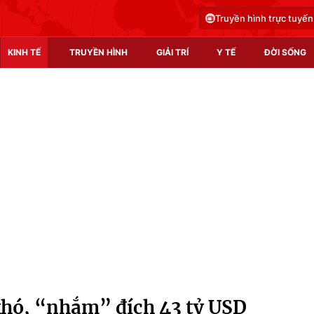
Truyền hình trực tuyến
KINH TẾ
TRUYỀN HÌNH
GIẢI TRÍ
Y TẾ
ĐỜI SỐNG
Pháp luật
Y tế
Truyền hình
Multimedia
Phim VTV
Video
Hậu trường
Shorts video
Nhân vật
Podcast
Khán giả
EMagazine
Giải sao mai
Photo
khó, “nhắm” đích 43 tỷ USD
Infographic