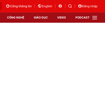
Cổng thông tin
English
Đăng nhập
CÔNG NGHỆ
GIÁO DỤC
VIDEO
PODCAST
VTV Money
VTV Thể thao
VTV Sức khoẻ
Bất động sản
Thị trường 24h
Tấm lòng Việt
Vươn mình bằng AI
VTV4
VTV8
VTV9
Lịch phát sóng
Giao lưu trực tuyến
Sự kiện