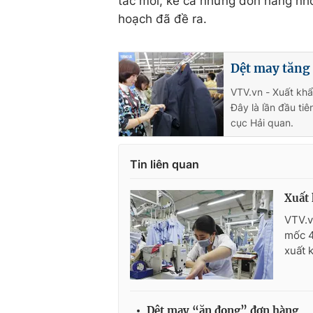
tác mới, kể cả những đơn hàng nhỏ
hoạch đã đề ra.
Dệt may tăng 
VTV.vn - Xuất kh
Đây là lần đầu ti
cục Hải quan.
Tin liên quan
Xuất 
VTV.v
mốc 4
xuất 
Dệt may “ăn đong” đơn hàng