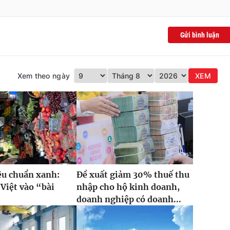
Gửi bình luận
Xem theo ngày
XEM
iêu chuẩn xanh:
Đề xuất giảm 30% thuế thu
Việt vào “bài
nhập cho hộ kinh doanh,
”
doanh nghiệp có doanh...