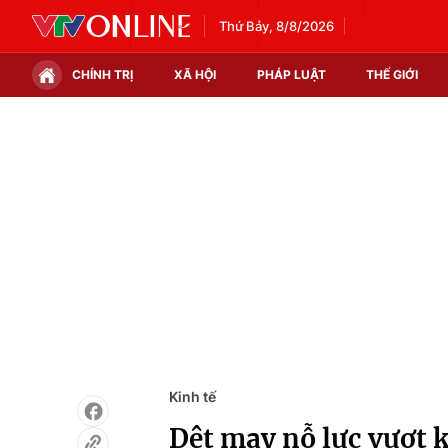
Thứ Bảy, 8/8/2026
CHÍNH TRỊ
XÃ HỘI
PHÁP LUẬT
THẾ GIỚI
Chính trị
Xã hội
Thế giới
Kinh tế
Tin tức
Tài chính
Thế giới đó đây
Thị trường
Câu chuyện quốc tế
Góc doanh nghiệp
Dữ liệu và đời sống
Kinh tế
Dệt may nỗ lực vượt 