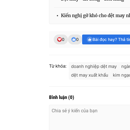
Kiến nghị gỡ khó cho dệt may 
0
0
Bài đọc hay? Thả t
Từ khóa:
doanh nghiệp dệt may
ngà
dệt may xuất khẩu
kim ngạ
Bình luận
(
0
)