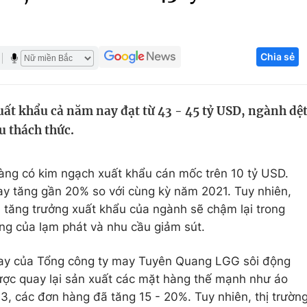
Góc ảnh
Chia sẻ
Giáo dục
Công nghệ
Tuyển sinh
Hitech Công ng
ất khẩu cả năm nay đạt từ 43 - 45 tỷ USD, ngành dệ
Học trực tuyến
Sản phẩm
u thách thức.
g
Thị trường
Tư vấn
àng có kim ngạch xuất khẩu cán mốc trên 10 tỷ USD.
ay tăng gần 20% so với cùng kỳ năm 2021. Tuy nhiên,
 tăng trưởng xuất khẩu của ngành sẽ chậm lại trong
g của lạm phát và nhu cầu giảm sút.
may của Tổng công ty may Tuyên Quang LGG sôi động
ược quay lại sản xuất các mặt hàng thế mạnh như áo
3, các đơn hàng đã tăng 15 - 20%. Tuy nhiên, thị trườn