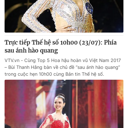
® Cấm sao chép dưới mọi hình thức nếu không có sự chấp
thuận bằng văn bản. Ghi rõ nguồn VTV.vn khi phát hành lại
thông tin từ website này.
Trực tiếp Thế hệ số 10h00 (23/07): Phía
sau ánh hào quang
VTV.vn - Cùng Top 5 Hoa hậu hoàn vũ Việt Nam 2017
– Bùi Thanh Hằng bàn về chủ đề “sau ánh hào quang”
trong cuộc hẹn 10h00 cùng Bản tin Thế hệ số.