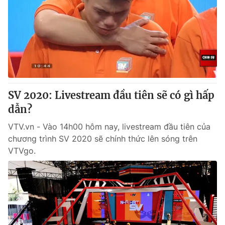
Giao lưu trực tuyến
Sản phẩm
Lịch phát sóng
Thị trường
Tư vấn
Chuyên mục khác
Emagazine
Podcast
SV 2020: Livestream đầu tiên sẽ có gì hấp
dẫn?
Photo
Infographic
VTV.vn - Vào 14h00 hôm nay, livestream đầu tiên của
chương trình SV 2020 sẽ chính thức lên sóng trên
Video
Shorts video
VTVgo.
VTV Money
VTV Thể thao
VTV Sức khoẻ
Bất động sản