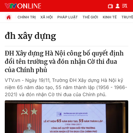
CHÍNH TRỊ
XÃ HỘI
PHÁP LUẬT
THẾ GIỚI
KINH TẾ
TRUYỀ
đh xây dựng
Chuyên mục
ĐH Xây dựng Hà Nội công bố quyết định
Chính trị
đổi tên trường và đón nhận Cờ thi đua
của Chính phủ
Xã hội
VTV.vn - Ngày 19/11, Trường ĐH Xây dựng Hà Nội kỷ
niệm 65 năm đào tạo, 55 năm thành lập (1956 - 1966-
Pháp luật
2021) và đón nhận Cờ thi đua của Chính phủ.
Y tế
Thế giới