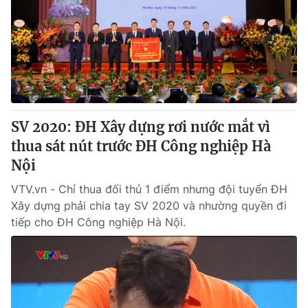
Tin tức
Kinh tế
Thế giới đó đây
Tài chính
Dữ liệu và đời sống
Câu chuyện quốc tế
Thị trường
Truyền hình
Góc doanh nghiệp
SV 2020: ĐH Xây dựng rơi nước mắt vì
Phim VTV
thua sát nút trước ĐH Công nghiệp Hà
Giải trí
Nội
Hậu trường
Điện ảnh
Đời sống
VTV.vn - Chỉ thua đối thủ 1 điểm nhưng đội tuyển ĐH
Nhân vật
Âm nhạc
Xây dựng phải chia tay SV 2020 và nhường quyền đi
Du lịch
Khán giả
tiếp cho ĐH Công nghiệp Hà Nội.
Giáo dục
Sao
Làm đẹp
Giải sao mai
Tuyển sinh
Công nghệ
Chất lượng cuộc sống
Học trực tuyến
Hitech Công nghệ tương lai