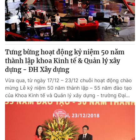
Thị trường 24h
Tấm lòng Việt
VTV4
Vươn mình bằng AI
VTV9
VTV8
Tưng bừng hoạt động kỷ niệm 50 năm
Liên hệ tòa soạn
English
thành lập khoa Kinh tế & Quản lý xây
dựng - ĐH Xây dựng
Vừa qua, từ ngày 17/12 – 23/12 chuỗi hoạt động chào
mừng Lễ kỷ niệm 50 năm thành lập – 55 năm đào tạo
THỜI BÁO VTV
của Khoa Kinh tế và Quản lý xây dựng - trường Đại...
Theo dõi báo trên
Cơ quan chủ quản:
Đài Truyền hình Việt Nam