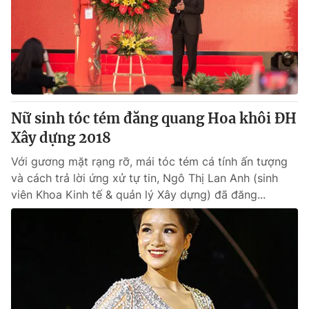
Cơ quan báo chí:
Thời báo VTV
Giấy phép hoạt động báo in và báo điện tử số 483/GP-BTTTT
cấp ngày 29/12/2023
Tổng Biên tập:
Vũ Thanh Thủy
Phó Tổng Biên tập:
Nguyễn Thị Mỹ Hạnh, Phạm Quốc Thắng,
Nguyễn Trọng Ninh
Nữ sinh tóc tém đăng quang Hoa khôi ĐH
Tổng đài VTV:
024.38 355 931 - 024.38 355 932
Xây dựng 2018
Ðiện thoại Thời báo VTV:
024.66 897 897
Email:
Với gương mặt rạng rỡ, mái tóc tém cá tính ấn tượng
toasoan@vtv.vn
và cách trả lời ứng xử tự tin, Ngô Thị Lan Anh (sinh
Liên hệ quảng cáo:
024-7300.7108
viên Khoa Kinh tế & quản lý Xây dựng) đã đăng...