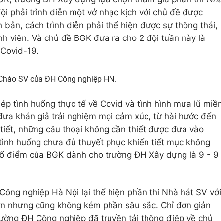
đội phải trình diễn một vở nhạc kịch với chủ đề được
h bản, cách trình diễn phải thể hiện được sự thông thái,
nh viên. Và chủ đề BGK đưa ra cho 2 đội tuần này là
 Covid-19.
 Chào SV của ĐH Công nghiệp HN.
ép tình huống thực tế về Covid và tình hình mưa lũ miề
ưa khán giả trải nghiệm mọi cảm xúc, từ hài hước đến
 tiết, những câu thoại không cần thiết được đưa vào
 tình huống chưa đủ thuyết phục khiến tiết mục không
ố điểm của BGK dành cho trường ĐH Xây dựng là 9 - 9
ông nghiệp Hà Nội lại thể hiện phần thi Nhà hát SV với
hơn nhưng cũng không kém phần sâu sắc. Chỉ đơn giản
rường ĐH Công nghiệp đã truyền tải thông điệp về chủ