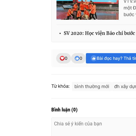
VTV.v
một Đ
bước 
SV 2020: Học viện Báo chí bước
0
0
Bài đọc hay? Thả t
Từ khóa:
bình thường mới
đh xây dự
Bình luận
(
0
)