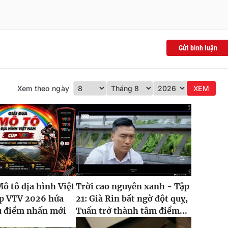
Gửi bình luận
Xem theo ngày
XEM
Mô tô địa hình Việt
Trời cao nguyên xanh - Tập
p VTV 2026 hứa
21: Già Rin bất ngờ đột quỵ,
u điểm nhấn mới
Tuấn trở thành tâm điểm...