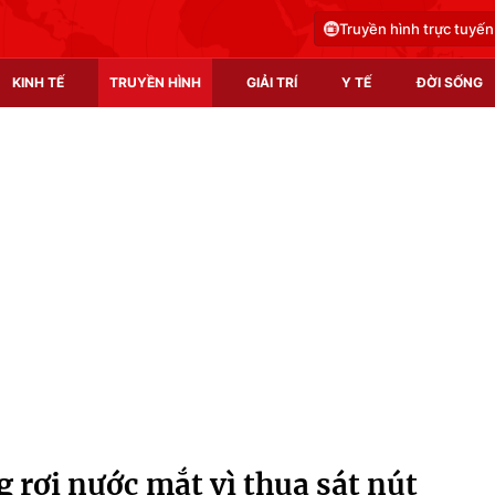
Truyền hình trực tuyến
KINH TẾ
TRUYỀN HÌNH
GIẢI TRÍ
Y TẾ
ĐỜI SỐNG
Pháp luật
Y tế
Truyền hình
Multimedia
Phim VTV
Video
Hậu trường
Shorts video
Nhân vật
Podcast
Khán giả
EMagazine
Giải sao mai
Photo
 rơi nước mắt vì thua sát nút
Infographic