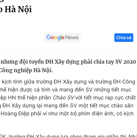
p Hà Nội
Góc ảnh
Giáo dục
Công nghệ
Chia sẻ
Tuyển sinh
Hitech Công ng
Học trực tuyến
Sản phẩm
m nhưng đội tuyển ĐH Xây dựng phải chia tay SV 2020
g
Thị trường
 Công nghiệp Hà Nội.
Tư vấn
y kịch tính giữa trường ĐH Xây dựng và trường ĐH Công
thể hiện được cá tính và mang đến SV những tiết mục
iệp HN thể hiện phần
Chào SV
với tiết mục rap cực chất
ng ĐH Xây dựng lại mang đến SV một tiết mục chào sân
Hoàng Điệp phải ví như một bộ phim điện ảnh, có kịch
GK, trường ĐH Xây dựng lựa chọn tham gia phần thi
Nh