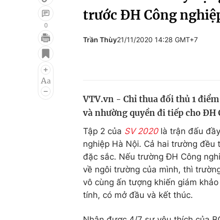
trước ĐH Công nghiệ
0
Trần Thùy
21/11/2020 14:28 GMT+7
Giải trí
Đời sống
Điện ảnh
Du lịch
Âm nhạc
Làm đẹp
VTV.vn - Chỉ thua đối thủ 1 điể
Sao
Chất lượng cuộc sốn
và nhường quyền đi tiếp cho ĐH
Tập 2 của
SV 2020
là trận đấu đầ
nghiệp Hà Nội. Cả hai trường đều 
đặc sắc. Nếu trường ĐH Công ngh
về ngôi trường của mình, thì trườ
vô cùng ấn tượng khiến giám khảo 
tính, có mở đầu và kết thúc.
Nhận được 4/7 sự yêu thích của B