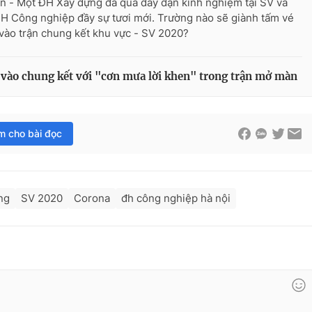
n - Một ĐH Xây dựng đã quá dày dạn kinh nghiệm tại SV và
H Công nghiệp đầy sự tươi mới. Trường nào sẽ giành tấm vé
vào trận chung kết khu vực - SV 2020?
 vào chung kết với "cơn mưa lời khen" trong trận mở màn
im cho bài đọc
ng
SV 2020
Corona
đh công nghiệp hà nội