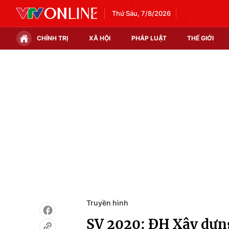
Thứ Sáu, 7/8/2026
CHÍNH TRỊ
XÃ HỘI
PHÁP LUẬT
THẾ GIỚI
Chính trị
Xã hội
Thế giới
Kinh tế
Tin tức
Tài chính
Thế giới đó đây
Thị trường
Câu chuyện quốc tế
Góc doanh nghiệp
Dữ liệu và đời sống
Truyền hình
SV 2020: ĐH Xây dựng