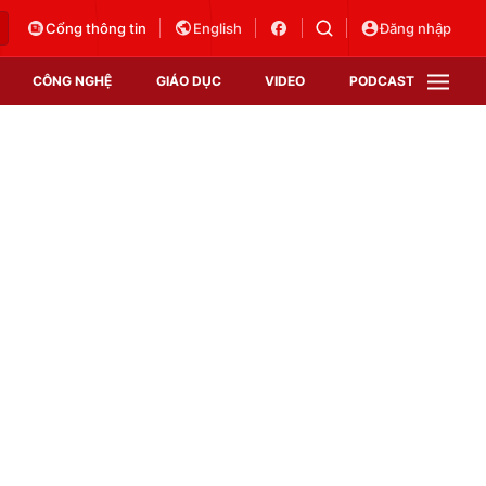
Cổng thông tin
English
Đăng nhập
CÔNG NGHỆ
GIÁO DỤC
VIDEO
PODCAST
VTV Money
VTV Thể thao
VTV Sức khoẻ
Bất động sản
Thị trường 24h
Tấm lòng Việt
Vươn mình bằng AI
VTV4
VTV8
VTV9
Lịch phát sóng
Giao lưu trực tuyến
Sự kiện