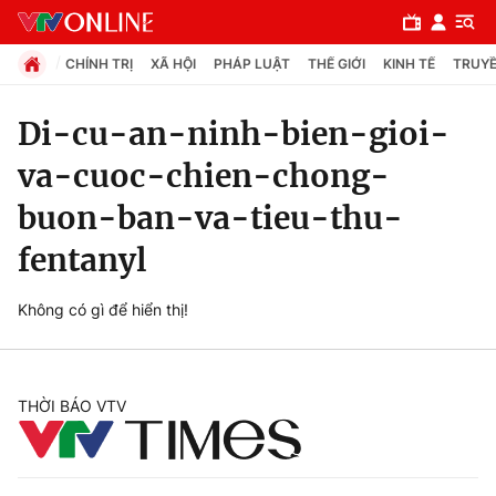
CHÍNH TRỊ
XÃ HỘI
PHÁP LUẬT
THẾ GIỚI
KINH TẾ
TRUYỀ
Di-cu-an-ninh-bien-gioi-
va-cuoc-chien-chong-
Chuyên mục
buon-ban-va-tieu-thu-
Chính trị
fentanyl
Xã hội
Không có gì để hiển thị!
Pháp luật
THỜI BÁO VTV
Y tế
Thế giới