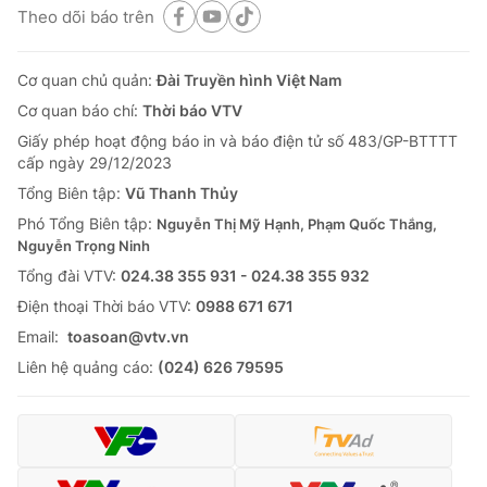
Theo dõi báo trên
Tin tức
Kinh tế
Thế giới đó đây
Cơ quan chủ quản:
Đài Truyền hình Việt Nam
Tài chính
Dữ liệu và đời sống
Cơ quan báo chí:
Thời báo VTV
Câu chuyện quốc tế
Thị trường
Giấy phép hoạt động báo in và báo điện tử số 483/GP-BTTTT
cấp ngày 29/12/2023
Truyền hình
Góc doanh nghiệp
Tổng Biên tập:
Vũ Thanh Thủy
Phim VTV
Phó Tổng Biên tập:
Nguyễn Thị Mỹ Hạnh, Phạm Quốc Thắng,
Giải trí
Nguyễn Trọng Ninh
Hậu trường
Tổng đài VTV:
024.38 355 931 - 024.38 355 932
Điện ảnh
Đời sống
Nhân vật
Ðiện thoại Thời báo VTV:
0988 671 671
Âm nhạc
Email:
toasoan@vtv.vn
Du lịch
Khán giả
Giáo dục
Sao
Liên hệ quảng cáo:
(024) 626 79595
Làm đẹp
Giải sao mai
Tuyển sinh
Công nghệ
Chất lượng cuộc sống
Học trực tuyến
Hitech Công nghệ tương lai