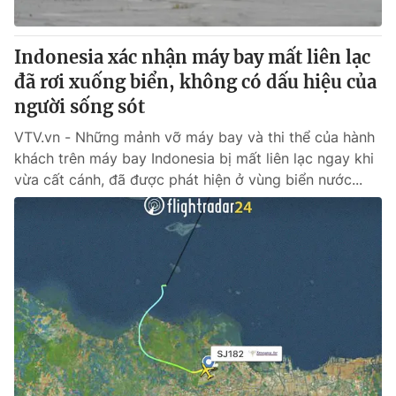
Indonesia xác nhận máy bay mất liên lạc
đã rơi xuống biển, không có dấu hiệu của
® Cấm sao chép dưới mọi hình thức nếu không có sự chấp
thuận bằng văn bản. Ghi rõ nguồn VTV.vn khi phát hành lại
người sống sót
thông tin từ website này.
VTV.vn - Những mảnh vỡ máy bay và thi thể của hành
khách trên máy bay Indonesia bị mất liên lạc ngay khi
vừa cất cánh, đã được phát hiện ở vùng biển nước...