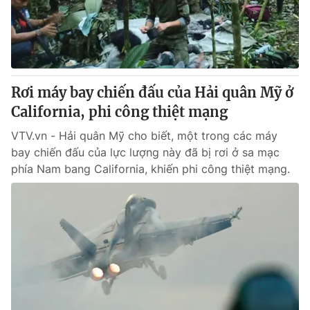
Giao lưu trực tuyến
Sản phẩm
Lịch phát sóng
Thị trường
Tư vấn
Rơi máy bay chiến đấu của Hải quân Mỹ ở
Chuyên mục khác
California, phi công thiệt mạng
Emagazine
Podcast
VTV.vn - Hải quân Mỹ cho biết, một trong các máy
bay chiến đấu của lực lượng này đã bị rơi ở sa mạc
Photo
Infographic
phía Nam bang California, khiến phi công thiệt mạng.
Video
Shorts video
VTV Money
VTV Thể thao
VTV Sức khoẻ
Bất động sản