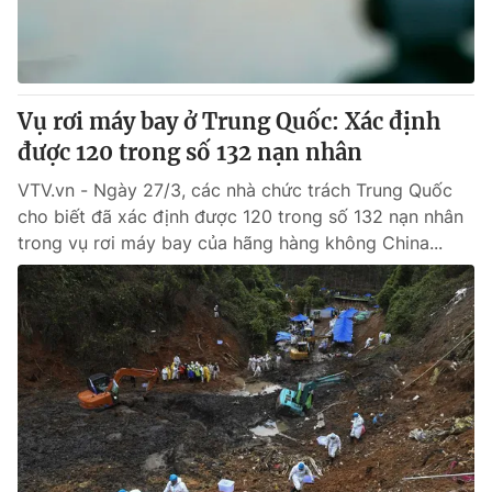
Thị trường 24h
Tấm lòng Việt
VTV4
Vươn mình bằng AI
Vụ rơi máy bay ở Trung Quốc: Xác định
VTV9
VTV8
được 120 trong số 132 nạn nhân
VTV.vn - Ngày 27/3, các nhà chức trách Trung Quốc
Liên hệ tòa soạn
English
cho biết đã xác định được 120 trong số 132 nạn nhân
trong vụ rơi máy bay của hãng hàng không China...
THỜI BÁO VTV
Theo dõi báo trên
Cơ quan chủ quản:
Đài Truyền hình Việt Nam