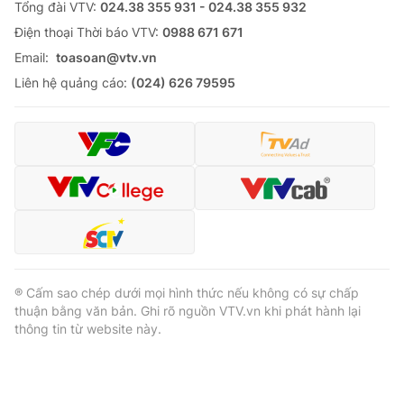
Tổng đài VTV:
024.38 355 931 - 024.38 355 932
Ðiện thoại Thời báo VTV:
0988 671 671
Email:
toasoan@vtv.vn
Liên hệ quảng cáo:
(024) 626 79595
® Cấm sao chép dưới mọi hình thức nếu không có sự chấp
thuận bằng văn bản. Ghi rõ nguồn VTV.vn khi phát hành lại
thông tin từ website này.