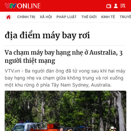
CHÍNH TRỊ
XÃ HỘI
PHÁP LUẬT
THẾ GIỚI
KINH TẾ
TRUYỀ
địa điểm máy bay rơi
Chuyên mục
Va chạm máy bay hạng nhẹ ở Australia, 3
Chính trị
người thiệt mạng
VTV.vn - Ba người đàn ông đã tử vong sau khi hai máy
Xã hội
bay hạng nhẹ va chạm giữa không trung và rơi xuống
một khu rừng ở phía Tây Nam Sydney, Australia.
Pháp luật
Y tế
Thế giới