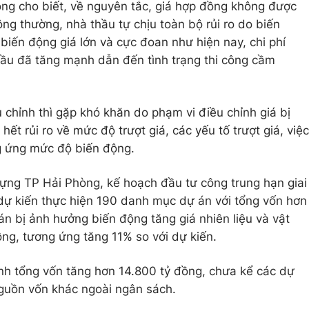
ng cho biết, về nguyên tắc, giá hợp đồng không được
ng thường, nhà thầu tự chịu toàn bộ rủi ro do biến
biến động giá lớn và cực đoan như hiện nay, chi phí
hầu đã tăng mạnh dẫn đến tình trạng thi công cầm
 chỉnh thì gặp khó khăn do phạm vi điều chỉnh giá bị
hết rủi ro về mức độ trượt giá, các yếu tố trượt giá, việc
g ứng mức độ biến động.
ựng TP Hải Phòng, kế hoạch đầu tư công trung hạn giai
ự kiến thực hiện 190 danh mục dự án với tổng vốn hơn
án bị ảnh hưởng biến động tăng giá nhiên liệu và vật
ồng, tương ứng tăng 11% so với dự kiến.
ính tổng vốn tăng hơn 14.800 tỷ đồng, chưa kể các dự
guồn vốn khác ngoài ngân sách.