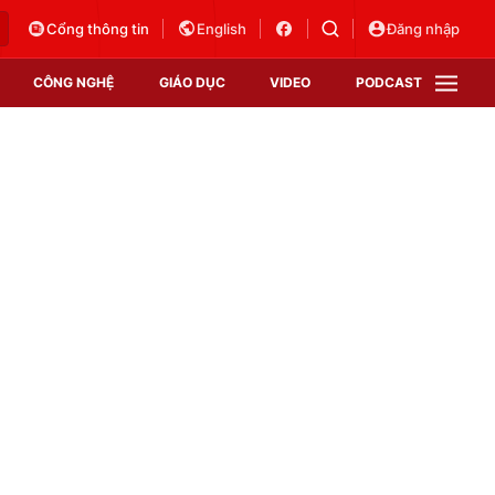
Cổng thông tin
English
Đăng nhập
CÔNG NGHỆ
GIÁO DỤC
VIDEO
PODCAST
VTV Money
VTV Thể thao
VTV Sức khoẻ
Bất động sản
Thị trường 24h
Tấm lòng Việt
Vươn mình bằng AI
VTV4
VTV8
VTV9
Lịch phát sóng
Giao lưu trực tuyến
Sự kiện