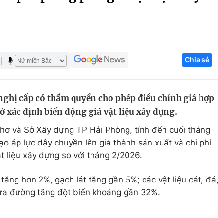
Góc ảnh
Giáo dục
Công nghệ
Chia sẻ
Tuyển sinh
Hitech Công ng
Học trực tuyến
Sản phẩm
nghị cấp có thẩm quyền cho phép điều chỉnh giá hợp
g
Thị trường
ở xác định biến động giá vật liệu xây dựng.
Tư vấn
ơ và Sở Xây dựng TP Hải Phòng, tính đến cuối tháng
tạo áp lực dây chuyền lên giá thành sản xuất và chi phí
t liệu xây dựng so với tháng 2/2026.
tăng hơn 2%, gạch lát tăng gần 5%; các vật liệu cát, đá
hựa đường tăng đột biến khoảng gần 32%.