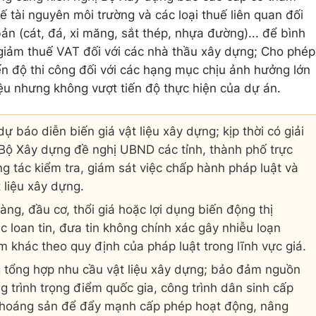
 tài nguyên môi trường và các loại thuế liên quan đối
bản (cát, đá, xi măng, sắt thép, nhựa đường)... để bình
giảm thuế VAT đối với các nhà thầu xây dựng; Cho phép
ến độ thi công đối với các hạng mục chịu ảnh hưởng lớn
liệu nhưng không vượt tiến độ thực hiện của dự án.
ự báo diễn biến giá vật liệu xây dựng; kịp thời có giải
, Bộ Xây dựng đề nghị UBND các tỉnh, thành phố trực
 tác kiểm tra, giám sát việc chấp hành pháp luật và
t liệu xây dựng.
ng, đầu cơ, thổi giá hoặc lợi dụng biến động thị
c loan tin, đưa tin không chính xác gây nhiễu loạn
ạm khác theo quy định của pháp luật trong lĩnh vực giá.
g tổng hợp nhu cầu vật liệu xây dựng; bảo đảm nguồn
ng trình trọng điểm quốc gia, công trình dân sinh cấp
 khoáng sản để đẩy mạnh cấp phép hoạt động, nâng