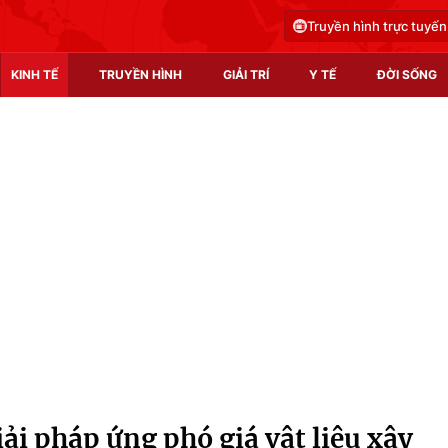
Truyền hình trực tuyến
KINH TẾ
TRUYỀN HÌNH
GIẢI TRÍ
Y TẾ
ĐỜI SỐNG
Pháp luật
Y tế
Truyền hình
Multimedia
Phim VTV
Video
Hậu trường
Shorts video
Nhân vật
Podcast
Khán giả
EMagazine
Giải sao mai
Photo
ải pháp ứng phó giá vật liệu xây
Infographic