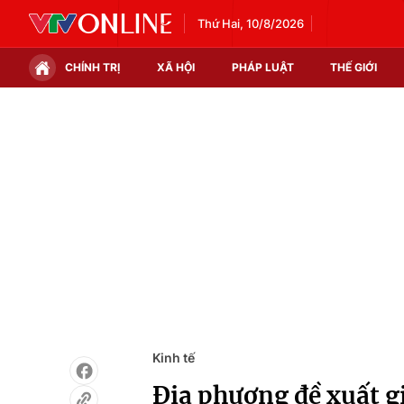
Thứ Hai, 10/8/2026
CHÍNH TRỊ
XÃ HỘI
PHÁP LUẬT
THẾ GIỚI
Chính trị
Xã hội
Thế giới
Kinh tế
Tin tức
Tài chính
Thế giới đó đây
Thị trường
Câu chuyện quốc tế
Góc doanh nghiệp
Dữ liệu và đời sống
Kinh tế
Địa phương đề xuất gi