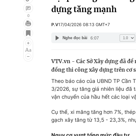
dựng tăng mạnh
0
P.V
17/04/2026 08:13 GMT+7
Giải trí
Đời sống
6:07
Nghe đọc bài
Điện ảnh
Du lịch
Âm nhạc
Làm đẹp
VTV.vn - Các Sở Xây dựng đã đề 
Sao
Chất lượng cuộc sốn
đồng thi công xây dựng trên cơ s
Theo báo cáo của UBND TP Cần Th
3/2026, sự tăng giá nhiên liệu đã 
vận chuyển của hầu hết các loại vậ
Cụ thể, xi măng tăng hơn 7%, thép 
gạch xây tăng từ 13,5 - 23,3%, n
Nguy cơ vượt tổng mức đầu tư