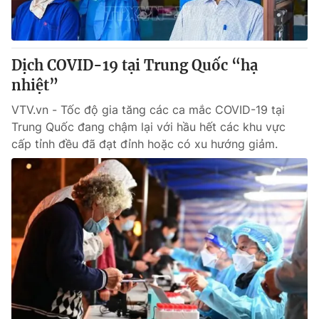
Giấy phép hoạt động báo in và báo điện tử số 483/GP-BTTTT
cấp ngày 29/12/2023
Tổng Biên tập:
Vũ Thanh Thủy
Dịch COVID-19 tại Trung Quốc “hạ
Phó Tổng Biên tập:
Nguyễn Thị Mỹ Hạnh, Phạm Quốc Thắng,
Nguyễn Trọng Ninh
nhiệt”
Tổng đài VTV:
024.38 355 931 - 024.38 355 932
VTV.vn - Tốc độ gia tăng các ca mắc COVID-19 tại
Ðiện thoại Thời báo VTV:
024.66 897 897
Trung Quốc đang chậm lại với hầu hết các khu vực
Email:
toasoan@vtv.vn
cấp tỉnh đều đã đạt đỉnh hoặc có xu hướng giảm.
Liên hệ quảng cáo:
024-7300.7108