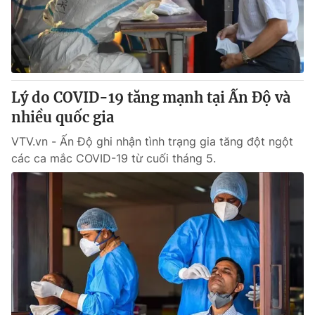
Thị trường 24h
Tấm lòng Việt
VTV4
Vươn mình bằng AI
VTV9
VTV8
Lý do COVID-19 tăng mạnh tại Ấn Độ và
nhiều quốc gia
Liên hệ tòa soạn
English
VTV.vn - Ấn Độ ghi nhận tình trạng gia tăng đột ngột
các ca mắc COVID-19 từ cuối tháng 5.
THỜI BÁO VTV
Theo dõi báo trên
Cơ quan chủ quản:
Đài Truyền hình Việt Nam
Cơ quan báo chí:
Thời báo VTV