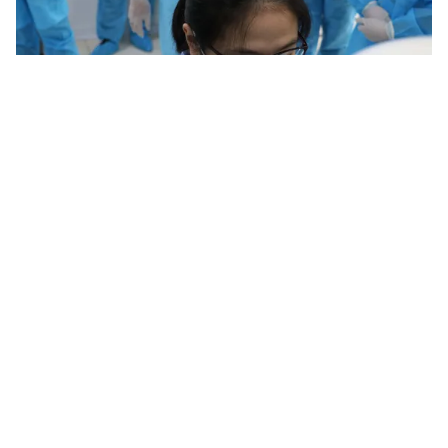
Tin mới
Video
Live
Emagazine
Trang chủ
Đón xem series chương trình "Nâng cao
nhận thức cho người dân về vaccine
phòng bệnh" trên VTVcab
VTV.vn - Chương trình "Nâng cao nhận thức cho người
dân về vaccine phòng bệnh" dự kiến phát sóng trên
kênh ON O2TV và các nền tảng số của VTVcab.