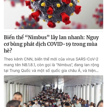
Tin tức
Kinh tế
Thế giới đó đây
Tài chính
Dữ liệu và đời sống
Câu chuyện quốc tế
Thị trường
Biến thể “Nimbus” lây lan nhanh: Nguy
Truyền hình
Góc doanh nghiệp
cơ bùng phát dịch COVID-19 trong mùa
Phim VTV
hè?
Giải trí
Hậu trường
Theo kênh CNN, biến thể mới của virus SARS-CoV-2
Điện ảnh
mang tên NB.1.8.1, còn gọi là “Nimbus”, đang lan rộng
Đời sống
Nhân vật
tại Trung Quốc và một số quốc gia châu Á, và hiện...
Âm nhạc
Du lịch
Khán giả
Giáo dục
Sao
Làm đẹp
Giải sao mai
Tuyển sinh
Công nghệ
Chất lượng cuộc sống
Học trực tuyến
Hitech Công nghệ tương lai