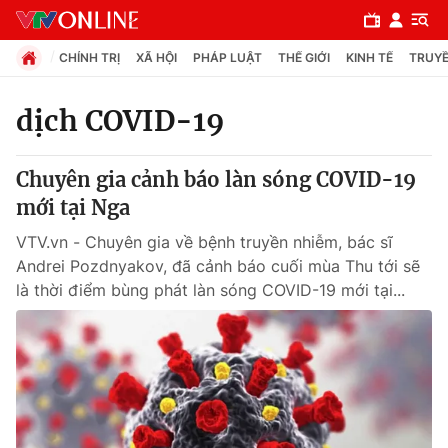
CHÍNH TRỊ
XÃ HỘI
PHÁP LUẬT
THẾ GIỚI
KINH TẾ
TRUYỀ
dịch COVID-19
Chuyên mục
Chuyên gia cảnh báo làn sóng COVID-19
Chính trị
mới tại Nga
VTV.vn - Chuyên gia về bệnh truyền nhiễm, bác sĩ
Xã hội
Andrei Pozdnyakov, đã cảnh báo cuối mùa Thu tới sẽ
là thời điểm bùng phát làn sóng COVID-19 mới tại...
Pháp luật
Y tế
Thế giới