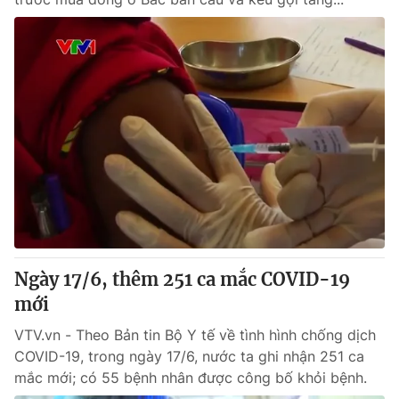
Ngày 17/6, thêm 251 ca mắc COVID-19
mới
VTV.vn - Theo Bản tin Bộ Y tế về tình hình chống dịch
COVID-19, trong ngày 17/6, nước ta ghi nhận 251 ca
mắc mới; có 55 bệnh nhân được công bố khỏi bệnh.