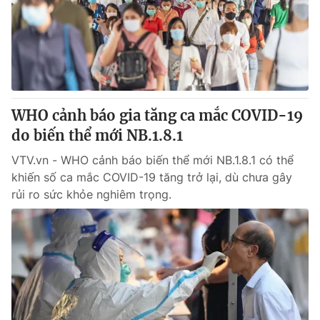
Giao lưu trực tuyến
Sản phẩm
Lịch phát sóng
Thị trường
Tư vấn
Chuyên mục khác
WHO cảnh báo gia tăng ca mắc COVID-19
Emagazine
Podcast
do biến thể mới NB.1.8.1
VTV.vn - WHO cảnh báo biến thể mới NB.1.8.1 có thể
Photo
Infographic
khiến số ca mắc COVID-19 tăng trở lại, dù chưa gây
rủi ro sức khỏe nghiêm trọng.
Video
Shorts video
VTV Money
VTV Thể thao
VTV Sức khoẻ
Bất động sản