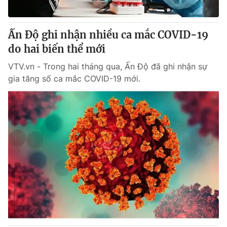
® Cấm sao chép dưới mọi hình thức nếu không có sự chấp
Ấn Độ ghi nhận nhiều ca mắc COVID-19
thuận bằng văn bản. Ghi rõ nguồn VTV.vn khi phát hành lại
do hai biến thể mới
thông tin từ website này.
VTV.vn - Trong hai tháng qua, Ấn Độ đã ghi nhận sự
gia tăng số ca mắc COVID-19 mới.