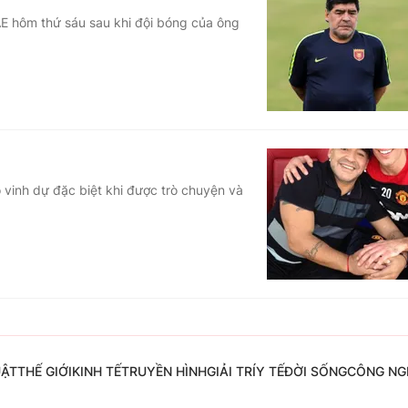
AE hôm thứ sáu sau khi đội bóng của ông
 vinh dự đặc biệt khi được trò chuyện và
UẬT
THẾ GIỚI
KINH TẾ
TRUYỀN HÌNH
GIẢI TRÍ
Y TẾ
ĐỜI SỐNG
CÔNG NG