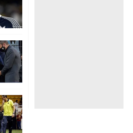
Liên hệ toà soạn
hệ tương lai