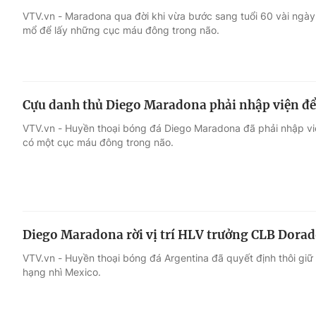
VTV.vn - Maradona qua đời khi vừa bước sang tuổi 60 vài ngày.
mổ để lấy những cục máu đông trong não.
Giải trí
Đời sống
Điện ảnh
Du lịch
Cựu danh thủ Diego Maradona phải nhập viện để
Âm nhạc
Làm đẹp
VTV.vn - Huyền thoại bóng đá Diego Maradona đã phải nhập vi
có một cục máu đông trong não.
Sao
Chất lượng cuộc sốn
Diego Maradona rời vị trí HLV trưởng CLB Dora
VTV.vn - Huyền thoại bóng đá Argentina đã quyết định thôi giữ
hạng nhì Mexico.