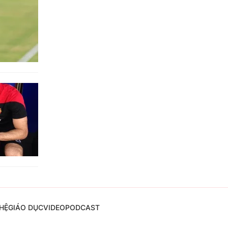
HỆ
GIÁO DỤC
VIDEO
PODCAST