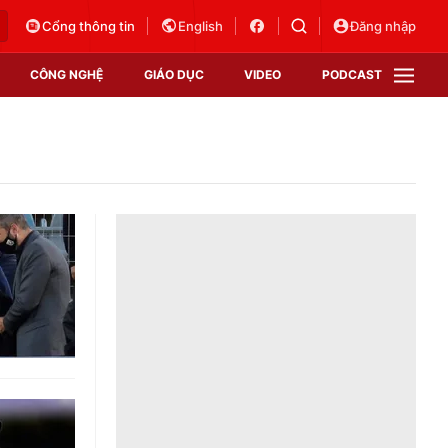
Cổng thông tin
English
Đăng nhập
CÔNG NGHỆ
GIÁO DỤC
VIDEO
PODCAST
VTV Money
VTV Thể thao
VTV Sức khoẻ
Bất động sản
Thị trường 24h
Tấm lòng Việt
Vươn mình bằng AI
VTV4
VTV8
VTV9
Lịch phát sóng
Giao lưu trực tuyến
Sự kiện