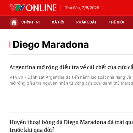
Thứ Sáu, 7/8/2026
CHÍNH TRỊ
XÃ HỘI
PHÁP LUẬT
THẾ GIỚI
Chính trị
Xã hội
Diego Maradona
Thế giới
Kinh tế
Argentina mở rộng điều tra về cái chết của cựu 
Tin tức
Tài chính
VTV.vn - Cảnh sát Argentina đã tiến hành lục soát nhà riêng và
mở rộng điều tra nguyên nhân tử vong của cựu danh thủ Mara
Thế giới đó đây
Thị trường
Câu chuyện quốc tế
Góc doanh nghiệp
Dữ liệu và đời sống
Huyền thoại bóng đá Diego Maradona đã trải qu
trước khi qua đời?