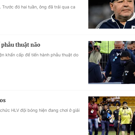
 Trước đó hai tuần, ông đã trải qua ca
Góc ảnh
Giáo dục
Công nghệ
Tuyển sinh
Hitech Công ng
 phẫu thuật não
Học trực tuyến
Sản phẩm
ện khẩn cấp để tiến hành phẫu thuật do
g
Thị trường
Tư vấn
dos
 chức HLV đội bóng hiện đang chơi ở giải