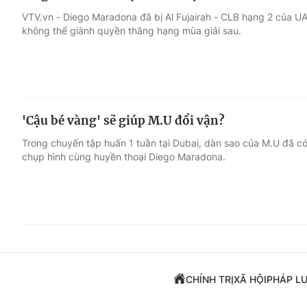
VTV.vn - Diego Maradona đã bị Al Fujairah - CLB hạng 2 của U
không thể giành quyền thăng hạng mùa giải sau.
'Cậu bé vàng' sẽ giúp M.U đổi vận?
Trong chuyến tập huấn 1 tuần tại Dubai, dàn sao của M.U đã có
chụp hình cùng huyền thoại Diego Maradona.
CHÍNH TRỊ
XÃ HỘI
PHÁP L