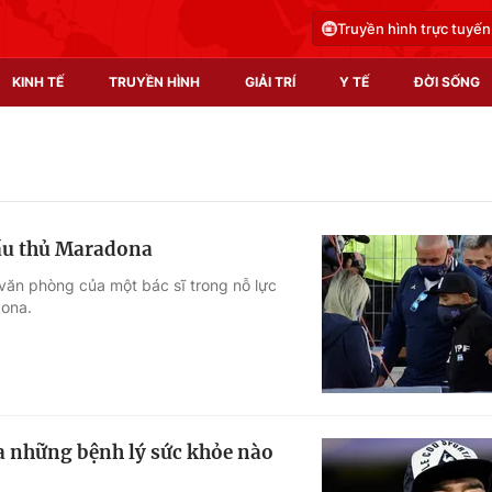
Truyền hình trực tuyến
KINH TẾ
TRUYỀN HÌNH
GIẢI TRÍ
Y TẾ
ĐỜI SỐNG
Pháp luật
Y tế
Truyền hình
Multimedia
cầu thủ Maradona
Phim VTV
Video
 văn phòng của một bác sĩ trong nỗ lực
dona.
Hậu trường
Shorts video
Nhân vật
Podcast
Khán giả
EMagazine
Giải sao mai
Photo
a những bệnh lý sức khỏe nào
Infographic