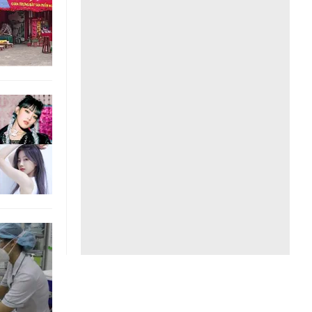
Liên hệ toà soạn
hệ tương lai