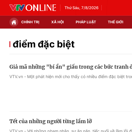
Thứ Sáu, 7/8/2026
CHÍNH TRỊ
XÃ HỘI
PHÁP LUẬT
THẾ GIỚI
Chính trị
Xã hội
điểm đặc biệt
Thế giới
Kinh tế
Giả mã những "bí ẩn" giấu trong các bức tranh ở
Tin tức
Tài chính
VTV.vn - Một phát hiện mới cho thấy có nhiều điểm đặc biệt tr
Thế giới đó đây
Thị trường
Câu chuyện quốc tế
Góc doanh nghiệp
Dữ liệu và đời sống
Tết của những người từng lầm lỡ
VTV.vn - Với những phạm nhân, sự ăn năn, tiếc nuối về lầm lỗi 