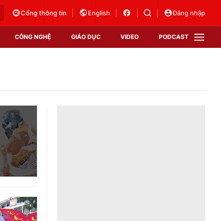
Cổng thông tin
English
Đăng nhập
CÔNG NGHỆ
GIÁO DỤC
VIDEO
PODCAST
VTV Money
VTV Thể thao
VTV Sức khoẻ
Bất động sản
Thị trường 24h
Tấm lòng Việt
Vươn mình bằng AI
VTV4
VTV8
VTV9
Lịch phát sóng
Giao lưu trực tuyến
Sự kiện