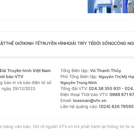
UẬT
THẾ GIỚI
KINH TẾ
TRUYỀN HÌNH
GIẢI TRÍ
Y TẾ
ĐỜI SỐNG
CÔNG NG
Đài Truyền hình Việt Nam
Tổng Biên tập:
Vũ Thanh Thủy
hời báo VTV
Phó Tổng Biên tập:
Nguyễn Thị Mỹ Hạ
g báo in và báo điện tử số
Nguyễn Trọng Ninh
 ngày 29/12/2023
Tổng đài VTV:
024.38 355 931 - 024
Ðiện thoại Thời báo VTV:
0988 671 6
Email:
toasoan@vtv.vn
Liên hệ quảng cáo:
(024) 626 79595
bằng văn bản. Ghi rõ nguồn VTV.vn khi phát hành lại thông tin từ w