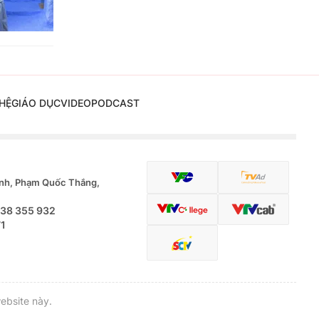
HỆ
GIÁO DỤC
VIDEO
PODCAST
nh, Phạm Quốc Thắng,
.38 355 932
71
ebsite này.