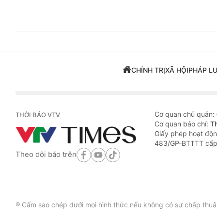
CHÍNH TRỊ
XÃ HỘI
PHÁP L
Cơ quan chủ quản:
THỜI BÁO VTV
Cơ quan báo chí:
T
Giấy phép hoạt độn
483/GP-BTTTT cấp
Theo dõi báo trên
® Cấm sao chép dưới mọi hình thức nếu không có sự chấp thuận 