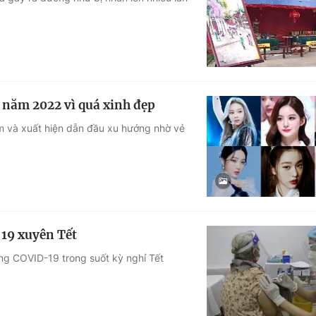
Góc ảnh
Giáo dục
Công nghệ
Tuyển sinh
Hitech Công ng
năm 2022 vì quá xinh đẹp
Học trực tuyến
Sản phẩm
ếm và xuất hiện dẫn đầu xu hướng nhờ vẻ
g
Thị trường
Tư vấn
-19 xuyên Tết
òng COVID-19 trong suốt kỳ nghỉ Tết