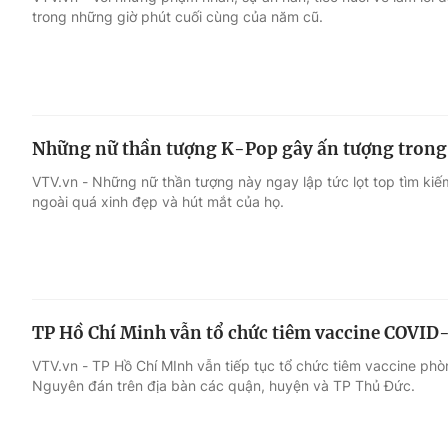
trong những giờ phút cuối cùng của năm cũ.
Giải trí
Đời sống
Điện ảnh
Du lịch
Những nữ thần tượng K-Pop gây ấn tượng trong 
Âm nhạc
Làm đẹp
VTV.vn - Những nữ thần tượng này ngay lập tức lọt top tìm ki
ngoài quá xinh đẹp và hút mắt của họ.
Sao
Chất lượng cuộc sốn
TP Hồ Chí Minh vẫn tổ chức tiêm vaccine COVID
VTV.vn - TP Hồ Chí MInh vẫn tiếp tục tổ chức tiêm vaccine ph
Nguyên đán trên địa bàn các quận, huyện và TP Thủ Đức.