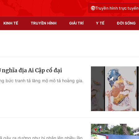
Truyền hình trực tuyến
KINH TẾ
TRUYỀN HÌNH
GIẢI TRÍ
Y TẾ
ĐỜI SỐNG
Pháp luật
Y tế
Truyền hình
Multimedia
 nghĩa địa Ai Cập cổ đại
Phim VTV
Video
ong bức tranh tả lăng mộ mô tả hoàng gia.
Hậu trường
Shorts video
Nhân vật
Podcast
Khán giả
EMagazine
Giải sao mai
Photo
Infographic
đã gây ra dường như bị nhân lên nhiều lần