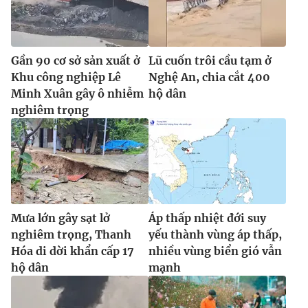
Gần 90 cơ sở sản xuất ở
Lũ cuốn trôi cầu tạm ở
Khu công nghiệp Lê
Nghệ An, chia cắt 400
Minh Xuân gây ô nhiễm
hộ dân
nghiêm trọng
Mưa lớn gây sạt lở
Áp thấp nhiệt đới suy
nghiêm trọng, Thanh
yếu thành vùng áp thấp,
Hóa di dời khẩn cấp 17
nhiều vùng biển gió vẫn
hộ dân
mạnh