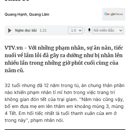
Chính trị
Truyền hình
Văn hóa - Giải trí
Quang Hạnh, Quang Lâm
Xã hội
Y tế
Đời sống
Nghe đọc bài
1:21
Pháp luật
Công nghệ
Giáo dục
VTV.vn - Với những phạm nhân, sự ăn năn, tiếc
Y tế
nuối về lầm lỗi đã gây ra dường như bị nhân lên
nhiều lần trong những giờ phút cuối cùng của
Thế giới
năm cũ.
Tin tức
32 tuổi nhưng đã 12 năm trong tù, án chung thân phần
Kinh tế
nào khiến phạm nhân tỉ mỉ hơn trong việc trang trí
Thế giới đó đây
Tài chính
không gian đón tết của trại giam. ''Năm nào cũng vậy,
Dữ liệu và đời sống
Câu chuyện quốc tế
bố em đưa mẹ em lên thăm em khoảng mùng 3, mùng
Thị trường
4 Tết. Em hối tiếc nhất là tuổi thanh xuân của em ở
Truyền hình
trong này'', phạm nhân nói.
Góc doanh nghiệp