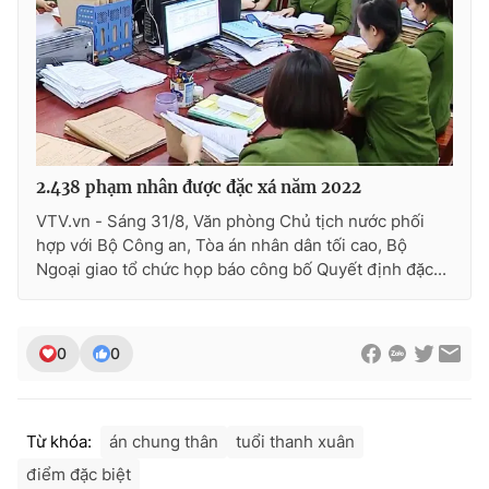
Ðiện thoại Thời báo VTV:
024.66 897 897
Email:
toasoan@vtv.vn
Liên hệ quảng cáo:
024-7300.7108
2.438 phạm nhân được đặc xá năm 2022
VTV.vn - Sáng 31/8, Văn phòng Chủ tịch nước phối
hợp với Bộ Công an, Tòa án nhân dân tối cao, Bộ
Ngoại giao tổ chức họp báo công bố Quyết định đặc...
0
0
® Cấm sao chép dưới mọi hình thức nếu không có sự chấp
thuận bằng văn bản. Ghi rõ nguồn VTV.vn khi phát hành lại
thông tin từ website này.
Từ khóa:
án chung thân
tuổi thanh xuân
điểm đặc biệt