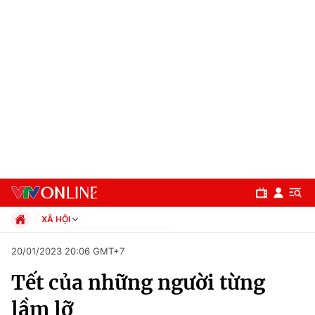
XÃ HỘI
Chính trị
20/01/2023 20:06 GMT+7
Xã hội
Tết của những người từng
Pháp luật
Chuyên mục
Kinh tế
lầm lỡ
Thể thao