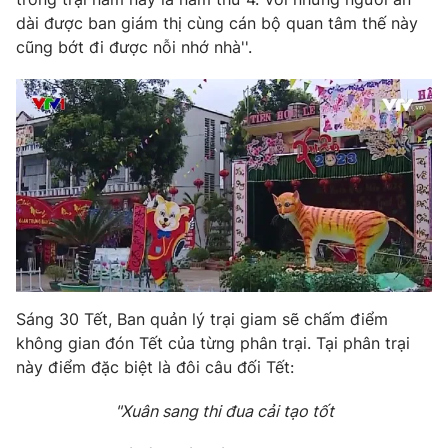
dài được ban giám thị cùng cán bộ quan tâm thế này
Photo
Infographic
cũng bớt đi được nỗi nhớ nhà''.
Video
Shorts video
VTV Money
VTV Thể thao
VTV Sức khoẻ
Bất động sản
Thị trường 24h
Tấm lòng Việt
Sáng 30 Tết, Ban quản lý trại giam sẽ chấm điểm
VTV4
Vươn mình bằng AI
không gian đón Tết của từng phân trại. Tại phân trại
này điểm đặc biệt là đôi câu đối Tết:
VTV9
VTV8
"Xuân sang thi đua cải tạo tốt
Liên hệ tòa soạn
English