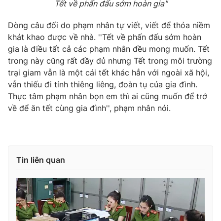
Tết về phấn đấu sớm hoàn gia"
Dòng câu đối do phạm nhân tự viết, viết để thỏa niềm
khát khao được về nhà. ''Tết về phấn đấu sớm hoàn
THỜI BÁO VTV
gia là điều tất cả các phạm nhân đều mong muốn. Tết
trong này cũng rất đầy đủ nhưng Tết trong môi trường
trại giam vẫn là một cái tết khác hẳn với ngoài xã hội,
vẫn thiếu đi tính thiêng liêng, đoàn tụ của gia đình.
Theo dõi báo trên
Thực tâm phạm nhân bọn em thì ai cũng muốn để trở
về để ăn tết cùng gia đình'', phạm nhân nói.
Cơ quan chủ quản:
Đài Truyền hình Việt Nam
Cơ quan báo chí:
Thời báo VTV
Giấy phép hoạt động báo in và báo điện tử số 483/GP-BTTTT
Tin liên quan
cấp ngày 29/12/2023
Tổng Biên tập:
Vũ Thanh Thủy
Phó Tổng Biên tập:
Nguyễn Thị Mỹ Hạnh, Phạm Quốc Thắng,
Nguyễn Trọng Ninh
Tổng đài VTV:
024.38 355 931 - 024.38 355 932