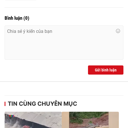
Bình luận
(
0
)
Gửi bình luận
TIN CÙNG CHUYÊN MỤC