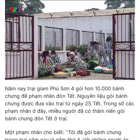
Phim VTV
Giải trí
Hậu trường
Điện ảnh
Đời sống
Nhân vật
Âm nhạc
Du lịch
Khán giả
Giáo dục
Sao
Làm đẹp
Giải sao mai
Tuyển sinh
Công nghệ
Chất lượng cuộc sống
Học trực tuyến
Hitech Công nghệ tương lai
Giao lưu trực tuyến
Sản phẩm
Năm nay trại giam Phú Sơn 4 gói hơn 10.000 bánh
chưng để phạm nhân đón Tết. Nguyên liệu gói bánh
Lịch phát sóng
Thị trường
chưng được đưa vào trại từ ngày 25 Tết. Trong số các
phạm nhân ở đây, nhiều người đã có thâm niên gói
Tư vấn
bánh chưng đón Tết ở trại.
Chuyên mục khác
Emagazine
Podcast
Một phạm nhân cho biết: ''Tôi đã gói bánh chưng
trong trại năm nay là năm thứ 4. Với những người án