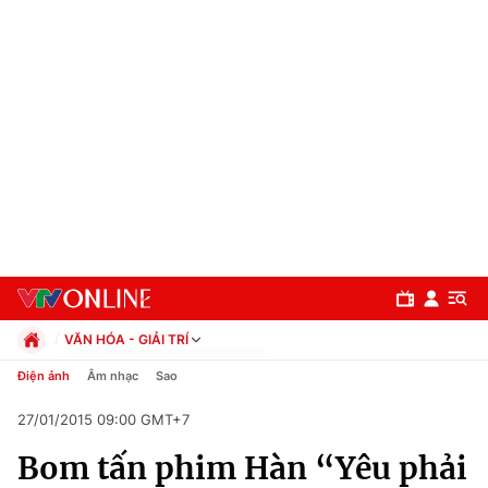
VĂN HÓA - GIẢI TRÍ
Chính trị
Điện ảnh
Âm nhạc
Sao
Xã hội
27/01/2015 09:00 GMT+7
Pháp luật
Chuyên mục
Kinh tế
Bom tấn phim Hàn “Yêu phải
Thể thao