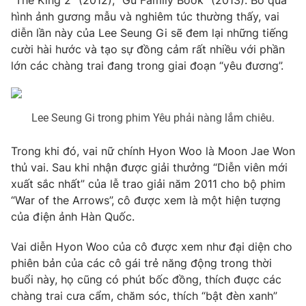
“The King 2” (2012), “Gu Family Book” (2013). Bỏ qua
hình ảnh gương mẫu và nghiêm túc thường thấy, vai
Photo
Infographic
diễn lần này của Lee Seung Gi sẽ đem lại những tiếng
cười hài hước và tạo sự đồng cảm rất nhiều với phần
Video
Shorts video
lớn các chàng trai đang trong giai đoạn “yêu đương”.
VTV Money
VTV Thể thao
Lee Seung Gi trong phim Yêu phải nàng lắm chiêu.
VTV Sức khoẻ
Bất động sản
Trong khi đó, vai nữ chính Hyon Woo là Moon Jae Won
thủ vai. Sau khi nhận được giải thưởng “Diễn viên mới
Thị trường 24h
Tấm lòng Việt
xuất sắc nhất” của lễ trao giải năm 2011 cho bộ phim
“War of the Arrows”, cô được xem là một hiện tượng
của điện ảnh Hàn Quốc.
VTV4
Vươn mình bằng AI
Vai diễn Hyon Woo của cô được xem như đại diện cho
VTV9
VTV8
phiên bản của các cô gái trẻ năng động trong thời
buổi này, họ cũng có phút bốc đồng, thích đuợc các
chàng trai cưa cẩm, chăm sóc, thích “bật đèn xanh”
Liên hệ tòa soạn
English