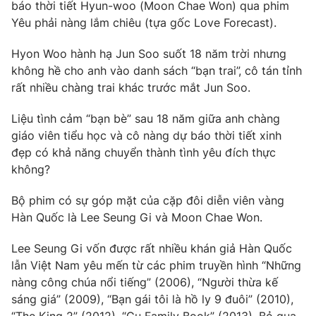
Phim VTV
báo thời tiết Hyun-woo (Moon Chae Won) qua phim
Giải trí
Yêu phải nàng lắm chiêu (tựa gốc Love Forecast).
Hậu trường
Điện ảnh
Hyon Woo hành hạ Jun Soo suốt 18 năm trời nhưng
Đời sống
Nhân vật
không hề cho anh vào danh sách “bạn trai”, cô tán tỉnh
Âm nhạc
Du lịch
rất nhiều chàng trai khác trước mắt Jun Soo.
Khán giả
Giáo dục
Sao
Làm đẹp
Giải sao mai
Liệu tình cảm “bạn bè” sau 18 năm giữa anh chàng
Tuyển sinh
giáo viên tiểu học và cô nàng dự báo thời tiết xinh
Công nghệ
Chất lượng cuộc sống
đẹp có khả năng chuyển thành tình yêu đích thực
Học trực tuyến
Hitech Công nghệ tương lai
không?
Giao lưu trực tuyến
Sản phẩm
Bộ phim có sự góp mặt của cặp đôi diễn viên vàng
Hàn Quốc là Lee Seung Gi và Moon Chae Won.
Lịch phát sóng
Thị trường
Lee Seung Gi vốn được rất nhiều khán giả Hàn Quốc
Tư vấn
lẫn Việt Nam yêu mến từ các phim truyền hình “Những
Chuyên mục khác
nàng công chúa nổi tiếng” (2006), “Người thừa kế
Emagazine
Podcast
sáng giá” (2009), “Bạn gái tôi là hồ ly 9 đuôi” (2010),