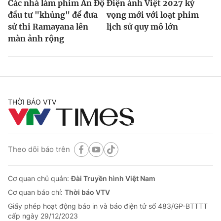
Các nhà làm phim Ấn Độ
Điện ảnh Việt 2027 kỳ
đầu tư "khủng" để đưa
vọng mới với loạt phim
sử thi Ramayana lên
lịch sử quy mô lớn
màn ảnh rộng
THỜI BÁO VTV
Theo dõi báo trên
Cơ quan chủ quản:
Đài Truyền hình Việt Nam
Cơ quan báo chí:
Thời báo VTV
Giấy phép hoạt động báo in và báo điện tử số 483/GP-BTTTT
cấp ngày 29/12/2023