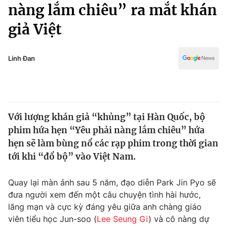
Chính trị
nàng lắm chiêu” ra mắt khán
Truyền hình
giả Việt
Văn hóa - Giải trí
Xã hội
Y tế
Đời sống
Linh Đan
Pháp luật
Công nghệ
Giáo dục
Y tế
Với lượng khán giả “khủng” tại Hàn Quốc, bộ
Thế giới
phim hứa hẹn “Yêu phải nàng lắm chiêu” hứa
Tin tức
hẹn sẽ làm bùng nổ các rạp phim trong thời gian
Kinh tế
tới khi “đổ bộ” vào Việt Nam.
Thế giới đó đây
Tài chính
Dữ liệu và đời sống
Câu chuyện quốc tế
Quay lại màn ảnh sau 5 năm, đạo diễn Park Jin Pyo sẽ
Thị trường
đưa người xem đến một câu chuyện tình hài hước,
lãng mạn và cực kỳ đáng yêu giữa anh chàng giáo
Truyền hình
Góc doanh nghiệp
viên tiểu học Jun-soo (
Lee Seung Gi
) và cô nàng dự