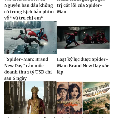
Nguyễn ban đầu không
trị cốt lõi của Spider-
có trong kịch bản phim
Man
về “vũ trụ chị em”
"Spider-Man: Brand
Loạt kỷ lục được Spider-
New Day" cán mốc
Man: Brand New Day xác
doanh thu 1 tỷ USD chỉ
lập
sau 6 ngày