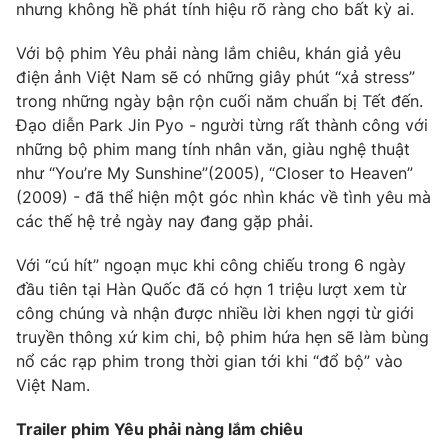
nhưng không hề phát tính hiệu rõ ràng cho bất kỳ ai.
Với bộ phim Yêu phải nàng lắm chiêu, khán giả yêu
điện ảnh Việt Nam sẽ có những giây phút “xả stress”
THỜI BÁO VTV
trong những ngày bận rộn cuối năm chuẩn bị Tết đến.
Đạo diễn Park Jin Pyo - người từng rất thành công với
những bộ phim mang tính nhân văn, giàu nghệ thuật
như “You’re My Sunshine”(2005), “Closer to Heaven”
Theo dõi báo trên
(2009) - đã thể hiện một góc nhìn khác về tình yêu mà
các thế hệ trẻ ngày nay đang gặp phải.
Cơ quan chủ quản:
Đài Truyền hình Việt Nam
Với “cú hít” ngoạn mục khi công chiếu trong 6 ngày
Cơ quan báo chí:
Thời báo VTV
đầu tiên tại Hàn Quốc đã có hợn 1 triệu lượt xem từ
Giấy phép hoạt động báo in và báo điện tử số 483/GP-BTTTT
công chúng và nhận được nhiều lời khen ngợi từ giới
cấp ngày 29/12/2023
truyền thông xứ kim chi, bộ phim hứa hẹn sẽ làm bùng
Tổng Biên tập:
Vũ Thanh Thủy
nổ các rạp phim trong thời gian tới khi “đổ bộ” vào
Phó Tổng Biên tập:
Việt Nam.
Nguyễn Thị Mỹ Hạnh, Phạm Quốc Thắng,
Nguyễn Trọng Ninh
Trailer phim Yêu phải nàng lắm chiêu
Tổng đài VTV:
024.38 355 931 - 024.38 355 932