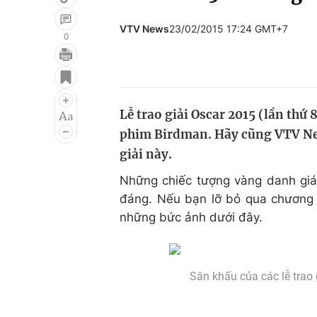
VTV News
23/02/2015 17:24 GMT+7
0
Giải trí
Đời sống
Điện ảnh
Du lịch
Lễ trao giải Oscar 2015 (lần thứ 
Âm nhạc
Làm đẹp
phim Birdman. Hãy cũng VTV New
Sao
Chất lượng cuộc sốn
giải này.
Những chiếc tượng vàng danh gi
đáng. Nếu bạn lỡ bỏ qua chương tr
những bức ảnh dưới đây.
Sân khấu của các lễ trao 