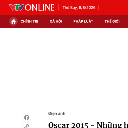
Thứ Bảy, 8/8/2026
CHÍNH TRỊ
XÃ HỘI
PHÁP LUẬT
THẾ GIỚI
Chính trị
Xã hội
Thế giới
Kinh tế
Tin tức
Tài chính
Thế giới đó đây
Thị trường
Câu chuyện quốc tế
Góc doanh nghiệp
Dữ liệu và đời sống
Điện ảnh
Oscar 2015 - Những 