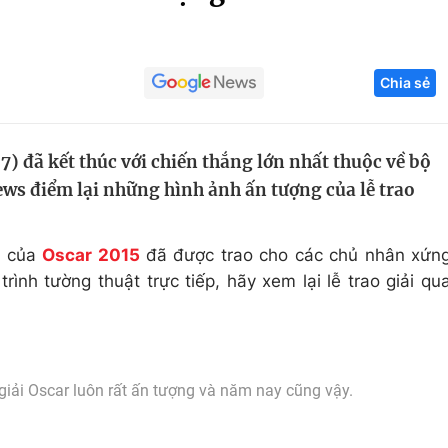
Góc ảnh
Chia sẻ
Giáo dục
Công nghệ
Tuyển sinh
Hitech Công ng
87) đã kết thúc với chiến thắng lớn nhất thuộc về bộ
Học trực tuyến
Sản phẩm
s điểm lại những hình ảnh ấn tượng của lễ trao
g
Thị trường
Tư vấn
á của
Oscar 2015
đã được trao cho các chủ nhân xứn
ình tường thuật trực tiếp, hãy xem lại lễ trao giải qu
giải Oscar luôn rất ấn tượng và năm nay cũng vậy.