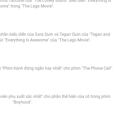
ma Taccone của "The Lonely Island" biểu diễn "Everything Is
ome" trong "The Lego Movie".
phần biểu diễn của Sara Quin và Tegan Quin của "Tegan and
húc "Everything Is Awesome" của "The Lego Movie".
 "Phim hành động ngắn hay nhất" cho phim "The Phone Call".
n viên phụ xuất sắc nhất" cho phần thể hiện của cô trong phim
"Boyhood".