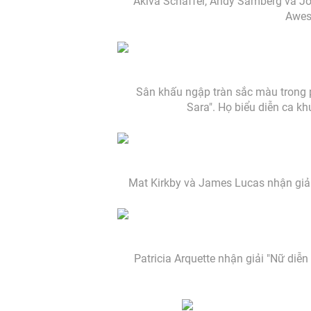
Akiva Schaffer, Andy Samberg và Jor
Awes
Sân khấu ngập tràn sắc màu trong 
Sara". Họ biểu diễn ca k
Mat Kirkby và James Lucas nhận giải
Patricia Arquette nhận giải "Nữ diễ