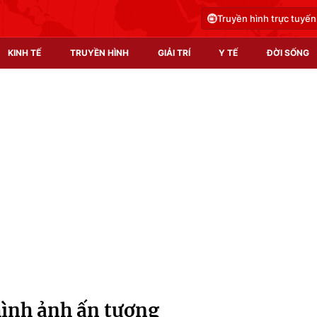
Truyền hình trực tuyến
KINH TẾ
TRUYỀN HÌNH
GIẢI TRÍ
Y TẾ
ĐỜI SỐNG
Pháp luật
Y tế
Truyền hình
Multimedia
Phim VTV
Video
Hậu trường
Shorts video
Nhân vật
Podcast
Khán giả
EMagazine
Giải sao mai
Photo
hình ảnh ấn tượng
Infographic