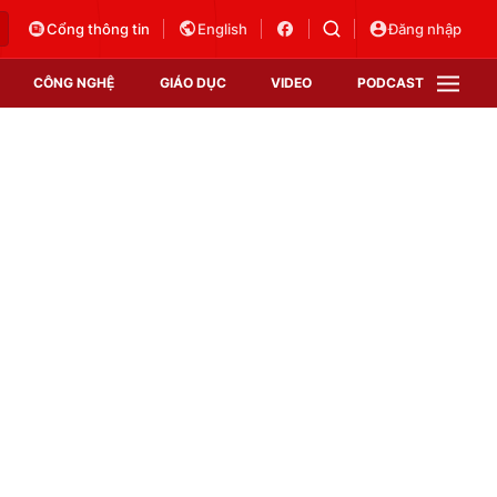
Cổng thông tin
English
Đăng nhập
CÔNG NGHỆ
GIÁO DỤC
VIDEO
PODCAST
VTV Money
VTV Thể thao
VTV Sức khoẻ
Bất động sản
Thị trường 24h
Tấm lòng Việt
Vươn mình bằng AI
VTV4
VTV8
VTV9
Lịch phát sóng
Giao lưu trực tuyến
Sự kiện