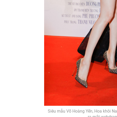
Siêu mẫu Võ Hoàng Yến, Hoa khôi N
ra mắt webdrama