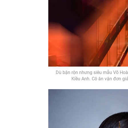
Dù bận rộn nhưng siêu mẫu Võ Hoàn
Kiều Anh. Cô ăn vận đơn gi