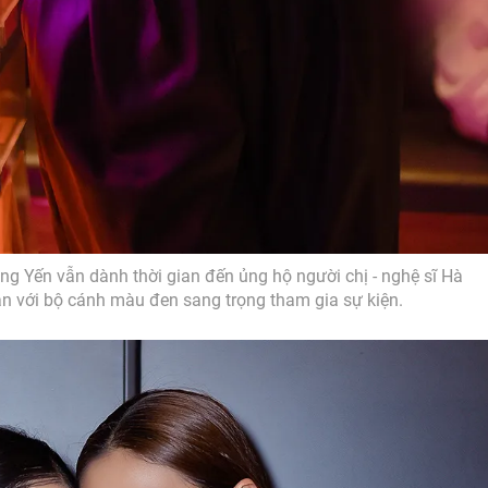
g Yến vẫn dành thời gian đến ủng hộ người chị - nghệ sĩ Hà
ản với bộ cánh màu đen sang trọng tham gia sự kiện.