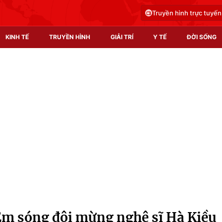
Truyền hình trực tuyến
KINH TẾ
TRUYỀN HÌNH
GIẢI TRÍ
Y TẾ
ĐỜI SỐNG
Pháp luật
Y tế
Truyền hình
Multimedia
Phim VTV
Video
Hậu trường
Shorts video
Nhân vật
Podcast
Khán giả
EMagazine
Giải sao mai
Photo
m sóng đôi mừng nghệ sĩ Hà Kiều
Infographic