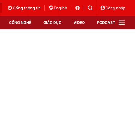
Cổng thông tin
English
Đăng nhập
CÔNG NGHỆ
GIÁO DỤC
VIDEO
PODCAST
VTV Money
VTV Thể thao
VTV Sức khoẻ
Bất động sản
Thị trường 24h
Tấm lòng Việt
Vươn mình bằng AI
VTV4
VTV8
VTV9
Lịch phát sóng
Giao lưu trực tuyến
Sự kiện