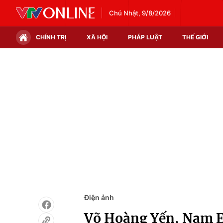
Chủ Nhật, 9/8/2026
CHÍNH TRỊ
XÃ HỘI
PHÁP LUẬT
THẾ GIỚI
Chính trị
Xã hội
Thế giới
Kinh tế
Tin tức
Tài chính
Thế giới đó đây
Thị trường
Câu chuyện quốc tế
Góc doanh nghiệp
Dữ liệu và đời sống
Điện ảnh
Võ Hoàng Yến, Nam E