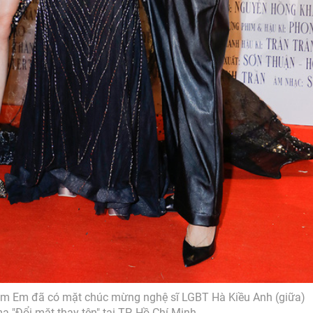
am Em đã có mặt chúc mừng nghệ sĩ LGBT Hà Kiều Anh (giữa)
 "Đổi mặt thay tên" tại TP. Hồ Chí Minh.