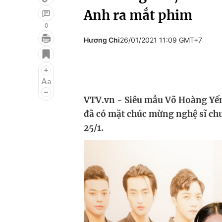
Anh ra mắt phim
0
Hương Chi
26/01/2021 11:09 GMT+7
Giải trí
Đời sống
Điện ảnh
Du lịch
Âm nhạc
Làm đẹp
VTV.vn - Siêu mẫu Võ Hoàng Yến
Sao
Chất lượng cuộc sốn
đã có mặt chúc mừng nghệ sĩ chu
25/1.