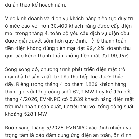
Email:
toasoan@vtv.vn
dự án theo kế hoạch năm.
Liên hệ quảng cáo:
024-7300.7108
Việc kinh doanh và dịch vụ khách hàng tiếp tục duy trì
ở mức cao với hơn 30.400 khách hàng được cấp điện
mới trong tháng 4; toàn bộ yêu cầu dịch vụ điện đều
được giải quyết sớm hơn quy định. Tỷ lệ thanh toán
tiền điện không dùng tiền mặt đạt 99,42%; doanh thu
qua các kênh thanh toán không tiền mặt đạt 99,95%.
Song song đó, chương trình phát triển điện mặt trời
mái nhà tự sản xuất, tự tiêu thụ tiếp tục được thúc
đẩy. Riêng trong tháng 4 có thêm 1.839 khách hàng
tham gia với tổng công suất 62,9 MW. Lũy kế đến hết
® Cấm sao chép dưới mọi hình thức nếu không có sự chấp
tháng 4/2026, EVNNPC có 5.639 khách hàng điện mặt
thuận bằng văn bản. Ghi rõ nguồn VTV.vn khi phát hành lại
trời mái nhà tự sản xuất, tự tiêu thụ với tổng công suất
thông tin từ website này.
khoảng 528,1 MW.
Bước sang tháng 5/2026, EVNNPC xác định nhiệm vụ
trọng tâm là bảo đảm cung ứng điện an toàn, ổn định