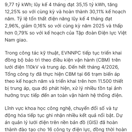
9,77 tỷ kWh; lũy kế 4 tháng đạt 35,15 tỷ kWh, tăng
Photo
Infographic
12,25% so với cùng kỳ và hoàn thành 30,11% kế hoạch
năm. Tỷ lệ tổn thất điện năng lũy kế 4 tháng đạt
2,96%, giảm 0,16% so với cùng kỳ năm 2025 và thấp
Video
Shorts video
hơn 0,79% so với kế hoạch của Tập đoàn Điện lực Việt
Nam giao.
VTV Money
VTV Thể thao
Trong công tác kỹ thuật, EVNNPC tiếp tục triển khai
đồng bộ bảo trì theo điều kiện vận hành (CBM) trên
VTV Sức khoẻ
Bất động sản
lưới điện 110kV và trung áp. Đến hết tháng 4/2026,
Tổng công ty đã thực hiện CBM tại 66 trạm biến áp
Thị trường 24h
Tấm lòng Việt
theo kế hoạch năm và triển khai trên hơn 11.500 thiết
bị trung áp, qua đó phát hiện, xử lý nhiều tồn tại ảnh
VTV4
Vươn mình bằng AI
hưởng trực tiếp đến an toàn vận hành hệ thống điện.
Lĩnh vực khoa học công nghệ, chuyển đổi số và tự
VTV9
VTV8
động hóa tiếp tục ghi nhận nhiều kết quả nổi bật. Dự
án quản lý lưới điện trên nền bản đồ (GIS) đã hoàn
Liên hệ tòa soạn
English
thành đào tạo cho 16 công ty điện lực, đồng thời hoàn