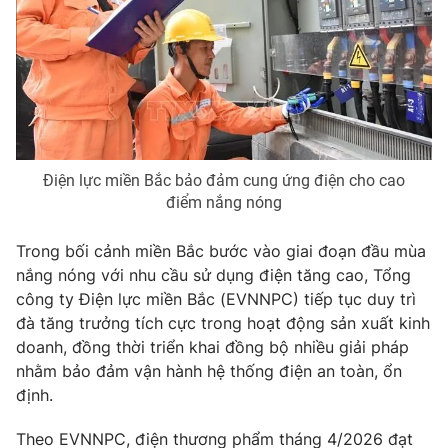
Phim VTV
Giải trí
Hậu trường
Điện ảnh
Đời sống
Nhân vật
Âm nhạc
Du lịch
Khán giả
Giáo dục
Sao
Làm đẹp
Giải sao mai
Tuyển sinh
Điện lực miền Bắc bảo đảm cung ứng điện cho cao
Công nghệ
Chất lượng cuộc sống
điểm nắng nóng
Học trực tuyến
Hitech Công nghệ tương lai
Trong bối cảnh miền Bắc bước vào giai đoạn đầu mùa
Giao lưu trực tuyến
nắng nóng với nhu cầu sử dụng điện tăng cao, Tổng
Sản phẩm
công ty Điện lực miền Bắc (EVNNPC) tiếp tục duy trì
Lịch phát sóng
Thị trường
đà tăng trưởng tích cực trong hoạt động sản xuất kinh
doanh, đồng thời triển khai đồng bộ nhiều giải pháp
Tư vấn
nhằm bảo đảm vận hành hệ thống điện an toàn, ổn
Chuyên mục khác
định.
Emagazine
Podcast
Theo EVNNPC, điện thương phẩm tháng 4/2026 đạt