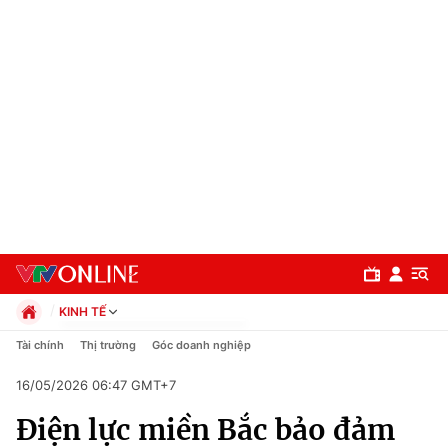
KINH TẾ
Chính trị
Tài chính
Thị trường
Góc doanh nghiệp
Xã hội
16/05/2026 06:47 GMT+7
Pháp luật
Chuyên mục
Kinh tế
Điện lực miền Bắc bảo đảm
Thể thao