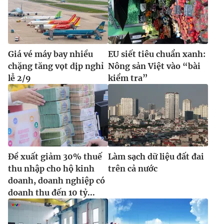
Giá vé máy bay nhiều
EU siết tiêu chuẩn xanh:
chặng tăng vọt dịp nghỉ
Nông sản Việt vào “bài
lễ 2/9
kiểm tra”
Đề xuất giảm 30% thuế
Làm sạch dữ liệu đất đai
thu nhập cho hộ kinh
trên cả nước
doanh, doanh nghiệp có
doanh thu đến 10 tỷ...