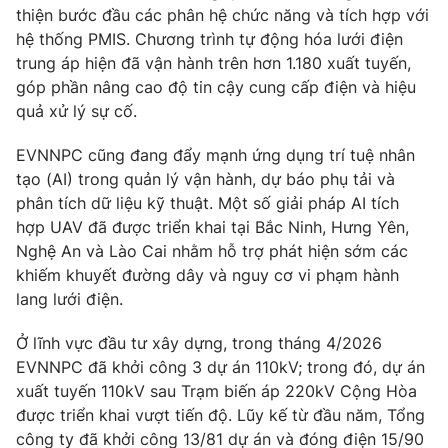
thiện bước đầu các phân hệ chức năng và tích hợp với
hệ thống PMIS. Chương trình tự động hóa lưới điện
trung áp hiện đã vận hành trên hơn 1.180 xuất tuyến,
góp phần nâng cao độ tin cậy cung cấp điện và hiệu
THỜI BÁO VTV
quả xử lý sự cố.
EVNNPC cũng đang đẩy mạnh ứng dụng trí tuệ nhân
Theo dõi báo trên
tạo (AI) trong quản lý vận hành, dự báo phụ tải và
phân tích dữ liệu kỹ thuật. Một số giải pháp AI tích
Cơ quan chủ quản:
Đài Truyền hình Việt Nam
hợp UAV đã được triển khai tại Bắc Ninh, Hưng Yên,
Cơ quan báo chí:
Thời báo VTV
Nghệ An và Lào Cai nhằm hỗ trợ phát hiện sớm các
Giấy phép hoạt động báo in và báo điện tử số 483/GP-BTTTT
khiếm khuyết đường dây và nguy cơ vi phạm hành
cấp ngày 29/12/2023
lang lưới điện.
Tổng Biên tập:
Vũ Thanh Thủy
Ở lĩnh vực đầu tư xây dựng, trong tháng 4/2026
Phó Tổng Biên tập:
Nguyễn Thị Mỹ Hạnh, Phạm Quốc Thắng,
EVNNPC đã khởi công 3 dự án 110kV; trong đó, dự án
Nguyễn Trọng Ninh
xuất tuyến 110kV sau Trạm biến áp 220kV Cộng Hòa
Tổng đài VTV:
024.38 355 931 - 024.38 355 932
được triển khai vượt tiến độ. Lũy kế từ đầu năm, Tổng
Ðiện thoại Thời báo VTV:
024.66 897 897
công ty đã khởi công 13/81 dự án và đóng điện 15/90