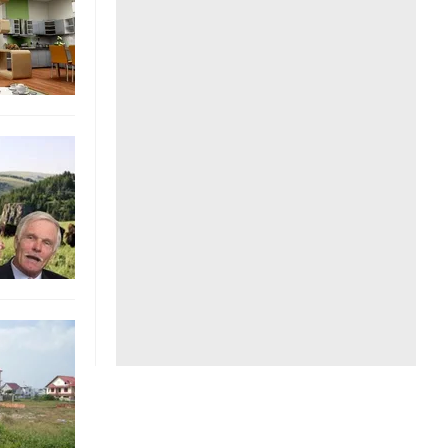
Liên hệ toà soạn
hệ tương lai