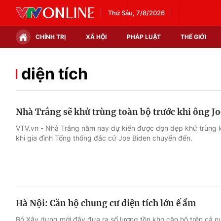
Thứ Sáu, 7/8/2026
CHÍNH TRỊ
XÃ HỘI
PHÁP LUẬT
THẾ GIỚI
Chính trị
Xã hội
diện tích
Thế giới
Kinh tế
Nhà Trắng sẽ khử trùng toàn bộ trước khi ông Jo
Tin tức
Tài chính
VTV.vn - Nhà Trắng năm nay dự kiến được dọn dẹp khử trùng
khi gia đình Tổng thống đắc cử Joe Biden chuyển đến.
Thế giới đó đây
Thị trường
Câu chuyện quốc tế
Góc doanh nghiệp
Dữ liệu và đời sống
Hà Nội: Căn hộ chung cư diện tích lớn ế ẩm
Bộ Xây dựng mới đây đưa ra số lượng tồn kho căn hộ trên cả n