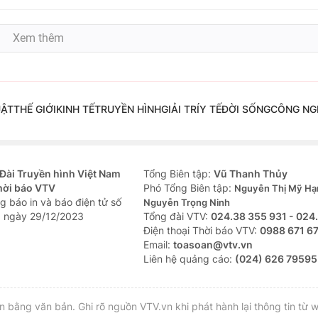
Xem thêm
UẬT
THẾ GIỚI
KINH TẾ
TRUYỀN HÌNH
GIẢI TRÍ
Y TẾ
ĐỜI SỐNG
CÔNG NG
Đài Truyền hình Việt Nam
Tổng Biên tập:
Vũ Thanh Thủy
hời báo VTV
Phó Tổng Biên tập:
Nguyễn Thị Mỹ Hạ
g báo in và báo điện tử số
Nguyễn Trọng Ninh
 ngày 29/12/2023
Tổng đài VTV:
024.38 355 931 - 024
Ðiện thoại Thời báo VTV:
0988 671 6
Email:
toasoan@vtv.vn
Liên hệ quảng cáo:
(024) 626 79595
bằng văn bản. Ghi rõ nguồn VTV.vn khi phát hành lại thông tin từ w