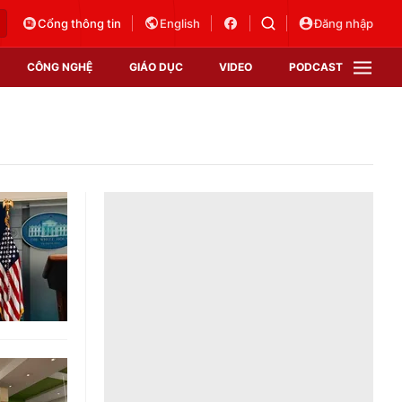
Cổng thông tin
English
Đăng nhập
CÔNG NGHỆ
GIÁO DỤC
VIDEO
PODCAST
VTV Money
VTV Thể thao
VTV Sức khoẻ
Bất động sản
Thị trường 24h
Tấm lòng Việt
Vươn mình bằng AI
VTV4
VTV8
VTV9
Lịch phát sóng
Giao lưu trực tuyến
Sự kiện