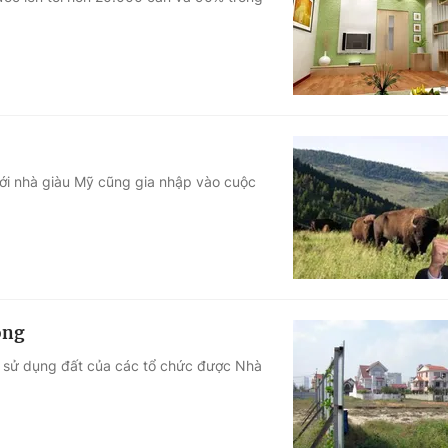
Góc ảnh
Giáo dục
Công nghệ
Tuyển sinh
Hitech Công ng
Học trực tuyến
Sản phẩm
giới nhà giàu Mỹ cũng gia nhập vào cuộc
g
Thị trường
Tư vấn
ong
g sử dụng đất của các tổ chức được Nhà