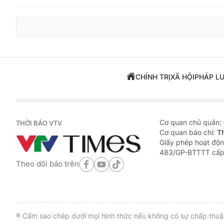
CHÍNH TRỊ
XÃ HỘI
PHÁP L
Cơ quan chủ quản:
THỜI BÁO VTV
Cơ quan báo chí:
T
Giấy phép hoạt độn
483/GP-BTTTT cấp
Theo dõi báo trên
® Cấm sao chép dưới mọi hình thức nếu không có sự chấp thuận 