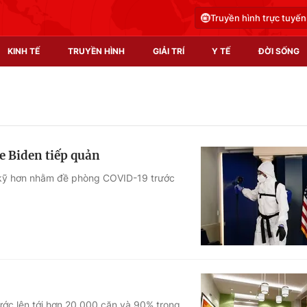
Truyền hình trực tuyến
KINH TẾ
TRUYỀN HÌNH
GIẢI TRÍ
Y TẾ
ĐỜI SỐNG
Pháp luật
Y tế
Truyền hình
Multimedia
e Biden tiếp quản
Phim VTV
Video
 kỹ hơn nhằm đề phòng COVID-19 trước
Hậu trường
Shorts video
Nhân vật
Podcast
Khán giả
EMagazine
Giải sao mai
Photo
Infographic
ước lên tới hơn 20.000 căn và 90% trong