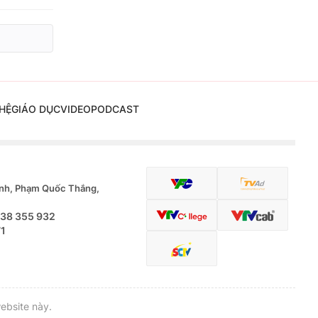
HỆ
GIÁO DỤC
VIDEO
PODCAST
nh, Phạm Quốc Thắng,
.38 355 932
71
ebsite này.