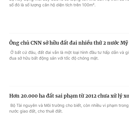
số đó là số lượng căn hộ diện tích trên 100m².
Giải trí
Đời sống
Điện ảnh
Du lịch
Ông chủ CNN sở hữu đất đai nhiều thứ 2 nước Mỹ
Âm nhạc
Làm đẹp
Ở bất cứ đâu, đất đai vẫn là một loại hình đầu tư hấp dẫn và 
đua sở hữu bất động sản với tốc độ chóng mặt.
Sao
Chất lượng cuộc sốn
Hơn 20.000 ha đất sai phạm từ 2012 chưa xử lý x
Bộ Tài nguyên và Môi trường cho biết, còn nhiều vi phạm tron
nước giao đất, cho thuê đất.