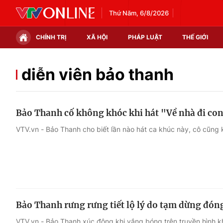
Thứ Năm, 6/8/2026
CHÍNH TRỊ
XÃ HỘI
PHÁP LUẬT
THẾ GIỚI
Chính trị
Xã hội
diễn viên bảo thanh
Thế giới
Kinh tế
Bảo Thanh cố không khóc khi hát "Về nhà đi co
Tin tức
Tài chính
VTV.vn - Bảo Thanh cho biết lần nào hát ca khúc này, cô cũng 
Thế giới đó đây
Thị trường
Câu chuyện quốc tế
Góc doanh nghiệp
Dữ liệu và đời sống
Bảo Thanh rưng rưng tiết lộ lý do tạm dừng đón
VTV.vn - Bảo Thanh xúc động khi vắng bóng trên truyền hình k