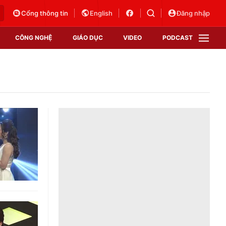
Cổng thông tin
English
Đăng nhập
CÔNG NGHỆ
GIÁO DỤC
VIDEO
PODCAST
VTV Money
VTV Thể thao
VTV Sức khoẻ
Bất động sản
Thị trường 24h
Tấm lòng Việt
Vươn mình bằng AI
VTV4
VTV8
VTV9
Lịch phát sóng
Giao lưu trực tuyến
Sự kiện