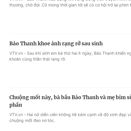
thương, chờ đợi. Cô mong thời gian tới sẽ có cơ hội trở lại phim 
Giải trí
Đời sống
Điện ảnh
Du lịch
Bảo Thanh khoe ảnh rạng rỡ sau sinh
Âm nhạc
Làm đẹp
VTV.vn - Sau khi sinh em bé thứ hai ít ngày, Bảo Thanh khiến 
khoắn cùng thần thái rạng rỡ.
Sao
Chất lượng cuộc sốn
Chuộng mốt này, bà bầu Bảo Thanh và mẹ bỉm s
phần
VTV.vn - Hai nữ diễn viên không hề kém cạnh về độ xinh đẹp và
chuộng mốt đeo nơ tóc.