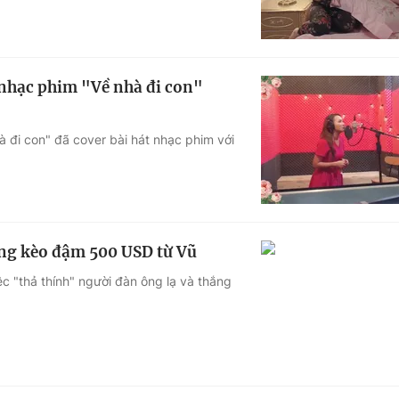
nhạc phim "Về nhà đi con"
à đi con" đã cover bài hát nhạc phim với
ắng kèo đậm 500 USD từ Vũ
c "thả thính" người đàn ông lạ và thắng