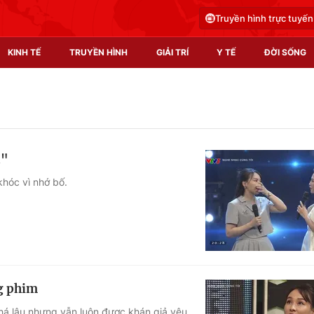
Truyền hình trực tuyến
KINH TẾ
TRUYỀN HÌNH
GIẢI TRÍ
Y TẾ
ĐỜI SỐNG
Pháp luật
Y tế
Truyền hình
Multimedia
n"
Phim VTV
Video
khóc vì nhớ bố.
Hậu trường
Shorts video
Nhân vật
Podcast
Khán giả
EMagazine
Giải sao mai
Photo
g phim
Infographic
há lâu nhưng vẫn luôn được khán giả yêu