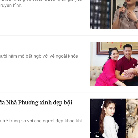
truyền hình.
Góc ảnh
Giáo dục
Công nghệ
Tuyển sinh
Hitech Công ng
Học trực tuyến
Sản phẩm
người hâm mộ bất ngờ với vẻ ngoài khỏe
g
Thị trường
Tư vấn
ữa Nhã Phương xinh đẹp bội
 trẻ trung so với các người đẹp khác khi