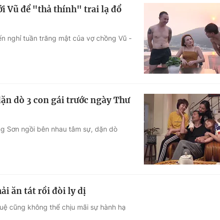
 Vũ để "thả thính" trai lạ đổ
yến nghỉ tuần trăng mật của vợ chồng Vũ -
ặn dò 3 con gái trước ngày Thư
ông Sơn ngồi bên nhau tâm sự, dặn dò
i ăn tát rồi đòi ly dị
Huệ cũng không thể chịu mãi sự hành hạ