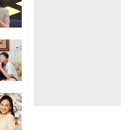
Liên hệ toà soạn
hệ tương lai