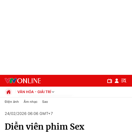
VĂN HÓA - GIẢI TRÍ
Chính trị
Điện ảnh
Âm nhạc
Sao
Xã hội
24/02/2026 06:06 GMT+7
Pháp luật
Chuyên mục
Kinh tế
Diễn viên phim Sex
Thể thao