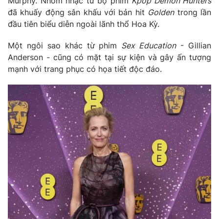
Murphy. Nhóm nhạc từ bộ phim
Kpop Demon Hunters
đã khuấy động sân khấu với bản hit
Golden
trong lần
đầu tiên biểu diễn ngoài lãnh thổ Hoa Kỳ.
Một ngôi sao khác từ phim
Sex Education
- Gillian
Anderson - cũng có mặt tại sự kiện và gây ấn tượng
mạnh với trang phục có họa tiết độc đáo.