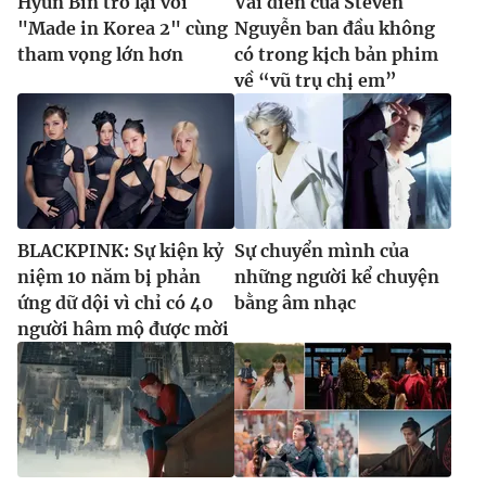
Hyun Bin trở lại với
Vai diễn của Steven
"Made in Korea 2" cùng
Nguyễn ban đầu không
tham vọng lớn hơn
có trong kịch bản phim
về “vũ trụ chị em”
BLACKPINK: Sự kiện kỷ
Sự chuyển mình của
niệm 10 năm bị phản
những người kể chuyện
ứng dữ dội vì chỉ có 40
bằng âm nhạc
người hâm mộ được mời