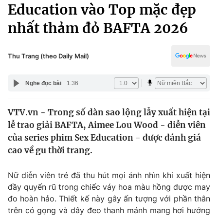
Chính trị
Education vào Top mặc đẹp
Truyền hình
nhất thảm đỏ BAFTA 2026
Văn hóa - Giải trí
Xã hội
Y tế
Đời sống
Thu Trang (theo Daily Mail)
Pháp luật
Công nghệ
Giáo dục
Nghe đọc bài
1:36
Y tế
VTV.vn - Trong số dàn sao lộng lẫy xuất hiện tại
Thế giới
lễ trao giải BAFTA, Aimee Lou Wood - diễn viên
Tin tức
của series phim Sex Education - được đánh giá
Kinh tế
cao về gu thời trang.
Thế giới đó đây
Tài chính
Dữ liệu và đời sống
Câu chuyện quốc tế
Nữ diễn viên trẻ đã thu hút mọi ánh nhìn khi xuất hiện
Thị trường
đầy quyến rũ trong chiếc váy hoa màu hồng được may
đo hoàn hảo. Thiết kế này gây ấn tượng với phần thân
Truyền hình
Góc doanh nghiệp
trên có gọng và dây đeo thanh mảnh mang hơi hướng