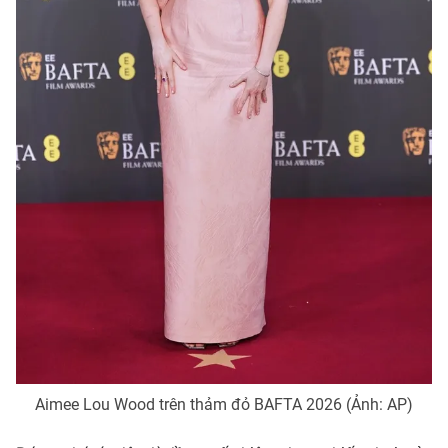
Photo
Infographic
Video
Shorts video
VTV Money
VTV Thể thao
VTV Sức khoẻ
Bất động sản
Thị trường 24h
Tấm lòng Việt
VTV4
Vươn mình bằng AI
VTV9
VTV8
Aimee Lou Wood trên thảm đỏ BAFTA 2026 (Ảnh: AP)
Liên hệ tòa soạn
English