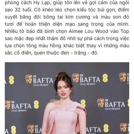
Phim VTV
phong cách Hy Lạp, giúp tôn lên vẻ gợi cảm của ngôi
Giải trí
sao 32 tuổi. Cô khéo léo chọn kiểu tóc búi gọn, điểm
Hậu trường
xuyết bằng đôi bông tai kim cương và màu son đỏ
Điện ảnh
Đời sống
tươi để hoàn thiện diện mạo sang trọng của mình.
Nhân vật
Âm nhạc
Nhiều tờ báo đã bình chọn Aimee Lou Wood vào Top
Du lịch
Khán giả
sao mặc đẹp nhất thảm đỏ nhờ sự phá cách trong việc
Giáo dục
Sao
lựa chọn tông màu hồng khác biệt thay vì những màu
Làm đẹp
Giải sao mai
sắc cổ điển, quen thuộc đen - trắng - đỏ.
Tuyển sinh
Công nghệ
Chất lượng cuộc sống
Học trực tuyến
Hitech Công nghệ tương lai
Giao lưu trực tuyến
Sản phẩm
Lịch phát sóng
Thị trường
Tư vấn
Chuyên mục khác
Emagazine
Podcast