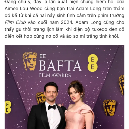
Đáng chú ý, đây là lần xuất hiện chung hiếm hoi của
Aimee Lou Wood cùng bạn trai Adam Long trên thảm
đỏ kể từ khi cả hai nảy sinh tình cảm trên phim trường
Film Club
vào cuối năm 2024. Adam Long cũng cho
THỜI BÁO VTV
thấy gu thời trang lịch lãm khi diện bộ tuxedo đen cổ
điển kết hợp cùng nơ cổ và áo sơ mi trắng tinh khôi.
Theo dõi báo trên
Cơ quan chủ quản:
Đài Truyền hình Việt Nam
Cơ quan báo chí:
Thời báo VTV
Giấy phép hoạt động báo in và báo điện tử số 483/GP-BTTTT
cấp ngày 29/12/2023
Tổng Biên tập:
Vũ Thanh Thủy
Phó Tổng Biên tập:
Nguyễn Thị Mỹ Hạnh, Phạm Quốc Thắng,
Nguyễn Trọng Ninh
Tổng đài VTV:
024.38 355 931 - 024.38 355 932