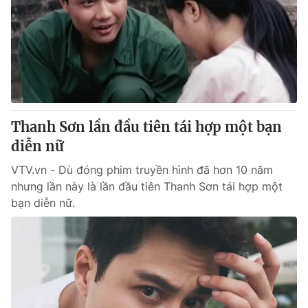
Tin tức
Kinh tế
Thế giới đó đây
Tài chính
Dữ liệu và đời sống
Câu chuyện quốc tế
Thị trường
Truyền hình
Góc doanh nghiệp
Thanh Sơn lần đầu tiên tái hợp một bạn
Phim VTV
diễn nữ
Giải trí
Hậu trường
VTV.vn - Dù đóng phim truyền hình đã hơn 10 năm
Điện ảnh
nhưng lần này là lần đầu tiên Thanh Sơn tái hợp một
Đời sống
Nhân vật
bạn diễn nữ.
Âm nhạc
Du lịch
Khán giả
Giáo dục
Sao
Làm đẹp
Giải sao mai
Tuyển sinh
Công nghệ
Chất lượng cuộc sống
Học trực tuyến
Hitech Công nghệ tương lai