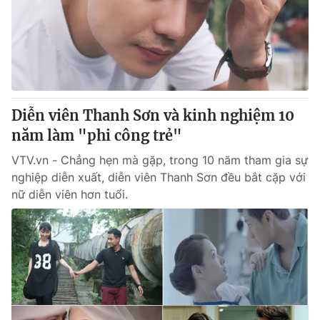
Giao lưu trực tuyến
Sản phẩm
Lịch phát sóng
Thị trường
Tư vấn
Chuyên mục khác
Diễn viên Thanh Sơn và kinh nghiệm 10
Emagazine
Podcast
năm làm "phi công trẻ"
VTV.vn - Chẳng hẹn mà gặp, trong 10 năm tham gia sự
Photo
Infographic
nghiệp diễn xuất, diễn viên Thanh Sơn đều bắt cặp với
nữ diễn viên hơn tuổi.
Video
Shorts video
VTV Money
VTV Thể thao
VTV Sức khoẻ
Bất động sản