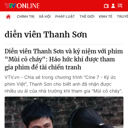
CHÍNH TRỊ
XÃ HỘI
PHÁP LUẬT
THẾ GIỚI
KINH TẾ
TRUYỀ
diễn viên Thanh Sơn
Chuyên mục
Diễn viên Thanh Sơn và kỷ niệm với phim
Chính trị
"Mùi cỏ cháy": Háo hức khi được tham
gia phim đề tài chiến tranh
Xã hội
VTV.vn - Chia sẻ trong chương trình "Cine 7 - Ký ức
phim Việt", Thanh Sơn cho biết anh đã nhận được
Pháp luật
nhiều ưu ái của nhà trường khi tham gia "Mùi cỏ cháy".
Y tế
Thế giới