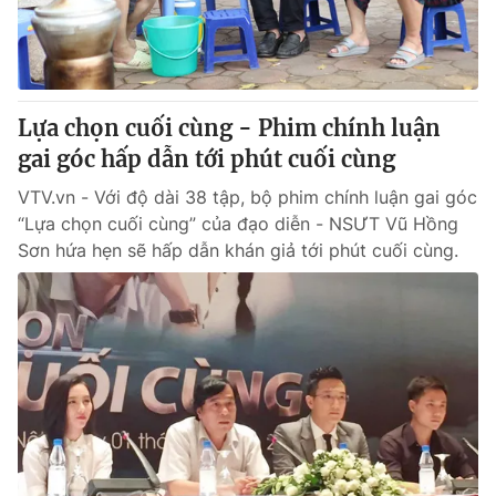
Cơ quan báo chí:
Thời báo VTV
Giấy phép hoạt động báo in và báo điện tử số 483/GP-BTTTT
cấp ngày 29/12/2023
Tổng Biên tập:
Vũ Thanh Thủy
Lựa chọn cuối cùng - Phim chính luận
Phó Tổng Biên tập:
Nguyễn Thị Mỹ Hạnh, Phạm Quốc Thắng,
gai góc hấp dẫn tới phút cuối cùng
Nguyễn Trọng Ninh
Tổng đài VTV:
VTV.vn - Với độ dài 38 tập, bộ phim chính luận gai góc
024.38 355 931 - 024.38 355 932
“Lựa chọn cuối cùng” của đạo diễn - NSƯT Vũ Hồng
Ðiện thoại Thời báo VTV:
024.66 897 897
Sơn hứa hẹn sẽ hấp dẫn khán giả tới phút cuối cùng.
Email:
toasoan@vtv.vn
Liên hệ quảng cáo:
024-7300.7108