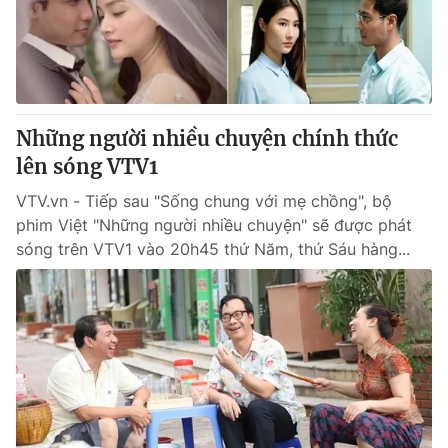
Thị trường 24h
Tấm lòng Việt
VTV4
Vươn mình bằng AI
VTV9
VTV8
Những người nhiều chuyện chính thức
lên sóng VTV1
Liên hệ tòa soạn
English
VTV.vn - Tiếp sau "Sống chung với mẹ chồng", bộ
phim Việt "Những người nhiều chuyện" sẽ được phát
sóng trên VTV1 vào 20h45 thứ Năm, thứ Sáu hàng...
THỜI BÁO VTV
Theo dõi báo trên
Cơ quan chủ quản:
Đài Truyền hình Việt Nam