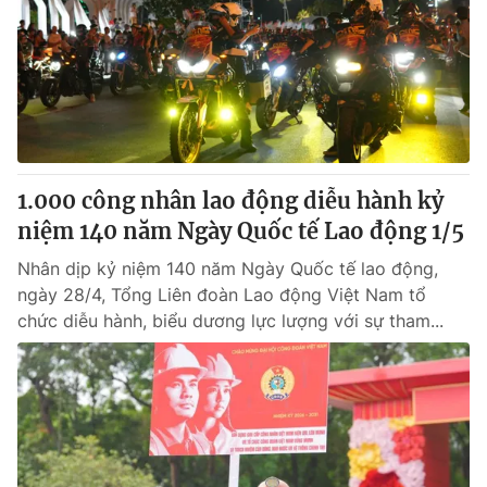
Tin tức
Kinh tế
Thế giới đó đây
Tài chính
Dữ liệu và đời sống
Câu chuyện quốc tế
Thị trường
Truyền hình
Góc doanh nghiệp
1.000 công nhân lao động diễu hành kỷ
Phim VTV
niệm 140 năm Ngày Quốc tế Lao động 1/5
Giải trí
Hậu trường
Nhân dịp kỷ niệm 140 năm Ngày Quốc tế lao động,
Điện ảnh
ngày 28/4, Tổng Liên đoàn Lao động Việt Nam tổ
Đời sống
Nhân vật
chức diễu hành, biểu dương lực lượng với sự tham...
Âm nhạc
Du lịch
Khán giả
Giáo dục
Sao
Làm đẹp
Giải sao mai
Tuyển sinh
Công nghệ
Chất lượng cuộc sống
Học trực tuyến
Hitech Công nghệ tương lai