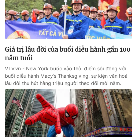
Giao lưu trực tuyến
Sản phẩm
Lịch phát sóng
Thị trường
Tư vấn
Chuyên mục khác
Giá trị lâu đời của buổi diễu hành gần 100
Emagazine
Podcast
năm tuổi
VTV.vn - New York bước vào thời điểm sôi động với
Photo
Infographic
buổi diễu hành Macy’s Thanksgiving, sự kiện văn hoá
lâu đời thu hút hàng triệu người theo dõi mỗi năm.
Video
Shorts video
VTV Money
VTV Thể thao
VTV Sức khoẻ
Bất động sản