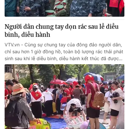
® Cấm sao chép dưới mọi hình thức nếu không có sự chấp
thuận bằng văn bản. Ghi rõ nguồn VTV.vn khi phát hành lại
Người dân chung tay dọn rác sau lễ diễu
thông tin từ website này.
binh, diễu hành
VTV.vn - Cùng sự chung tay của đông đảo người dân,
chỉ sau hơn 1 giờ đồng hồ, toàn bộ lượng rác thải phát
sinh sau khi lễ diễu binh, diễu hành kết thúc đã được...