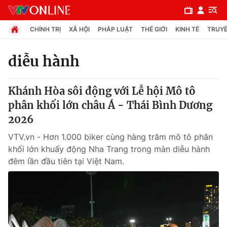
CHÍNH TRỊ
XÃ HỘI
PHÁP LUẬT
THẾ GIỚI
KINH TẾ
TRUYỀ
diễu hành
Chuyên mục
Khánh Hòa sôi động với Lễ hội Mô tô
Chính trị
phân khối lớn châu Á - Thái Bình Dương
2026
Xã hội
VTV.vn - Hơn 1.000 biker cùng hàng trăm mô tô phân
khối lớn khuấy động Nha Trang trong màn diễu hành
Pháp luật
đêm lần đầu tiên tại Việt Nam.
Y tế
Thế giới