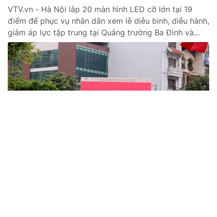
VTV.vn - Hà Nội lắp 20 màn hình LED cỡ lớn tại 19
điểm để phục vụ nhân dân xem lễ diễu binh, diễu hành,
giảm áp lực tập trung tại Quảng trường Ba Đình và...
Tin mới
Video
Live
Emagazine
Trang chủ
Học sinh Hà Nội tham gia diễu hành chào
mừng Quốc khánh 2/9
VTV.vn - Hôm nay là thứ Hai đầu tuần, nhiều trường