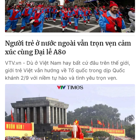
Thị trường 24h
Tấm lòng Việt
VTV4
Vươn mình bằng AI
VTV9
VTV8
Người trẻ ở nước ngoài vẫn trọn vẹn cảm
xúc cùng Đại lễ A80
Liên hệ tòa soạn
English
VTV.vn - Dù ở Việt Nam hay bất cứ đâu trên thế giới,
giới trẻ Việt vẫn hướng về Tổ quốc trong dịp Quốc
khánh 2/9 với niềm tự hào và tình yêu trọn vẹn.
THỜI BÁO VTV
Theo dõi báo trên
Cơ quan chủ quản:
Đài Truyền hình Việt Nam
Cơ quan báo chí:
Thời báo VTV