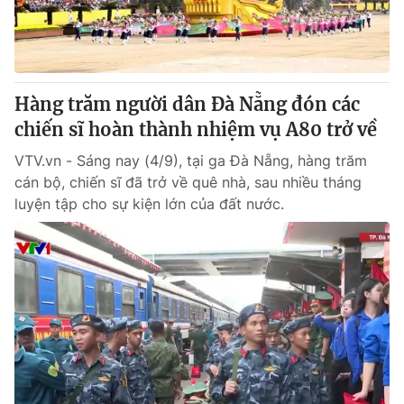
Giấy phép hoạt động báo in và báo điện tử số 483/GP-BTTTT
cấp ngày 29/12/2023
Tổng Biên tập:
Vũ Thanh Thủy
Phó Tổng Biên tập:
Nguyễn Thị Mỹ Hạnh, Phạm Quốc Thắng,
Hàng trăm người dân Đà Nẵng đón các
Nguyễn Trọng Ninh
Tổng đài VTV:
chiến sĩ hoàn thành nhiệm vụ A80 trở về
024.38 355 931 - 024.38 355 932
Ðiện thoại Thời báo VTV:
024.66 897 897
VTV.vn - Sáng nay (4/9), tại ga Đà Nẵng, hàng trăm
Email:
toasoan@vtv.vn
cán bộ, chiến sĩ đã trở về quê nhà, sau nhiều tháng
Liên hệ quảng cáo:
024-7300.7108
luyện tập cho sự kiện lớn của đất nước.