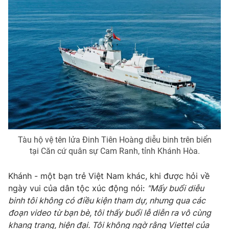
THỜI BÁO VTV
Theo dõi báo trên
Cơ quan chủ quản:
Đài Truyền hình Việt Nam
Tàu hộ vệ tên lửa Đinh Tiên Hoàng diễu binh trên biển
Cơ quan báo chí:
Thời báo VTV
tại Căn cứ quân sự Cam Ranh, tỉnh Khánh Hòa.
Giấy phép hoạt động báo in và báo điện tử số 483/GP-BTTTT
cấp ngày 29/12/2023
Khánh - một bạn trẻ Việt Nam khác, khi được hỏi về
Tổng Biên tập:
Vũ Thanh Thủy
ngày vui của dân tộc xúc động nói:
"Mấy buổi diễu
Phó Tổng Biên tập:
Nguyễn Thị Mỹ Hạnh, Phạm Quốc Thắng,
binh tôi không có điều kiện tham dự, nhưng qua các
Nguyễn Trọng Ninh
đoạn video từ bạn bè, tôi thấy buổi lễ diễn ra vô cùng
Tổng đài VTV:
024.38 355 931 - 024.38 355 932
khang trang, hiện đại. Tôi không ngờ rằng Viettel của