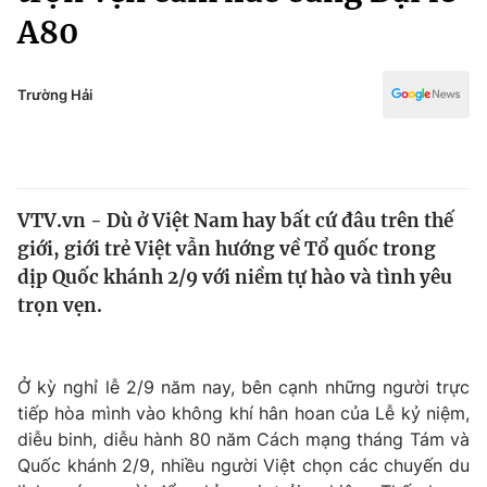
Chính trị
A80
Truyền hình
Văn hóa - Giải trí
Xã hội
Y tế
Trường Hải
Đời sống
Pháp luật
Công nghệ
Giáo dục
Y tế
VTV.vn - Dù ở Việt Nam hay bất cứ đâu trên thế
giới, giới trẻ Việt vẫn hướng về Tổ quốc trong
Thế giới
dịp Quốc khánh 2/9 với niềm tự hào và tình yêu
Tin tức
trọn vẹn.
Kinh tế
Thế giới đó đây
Tài chính
Dữ liệu và đời sống
Ở kỳ nghỉ lễ 2/9 năm nay, bên cạnh những người trực
Câu chuyện quốc tế
Thị trường
tiếp hòa mình vào không khí hân hoan của Lễ kỷ niệm,
diễu binh, diễu hành 80 năm Cách mạng tháng Tám và
Truyền hình
Góc doanh nghiệp
Quốc khánh 2/9, nhiều người Việt chọn các chuyến du