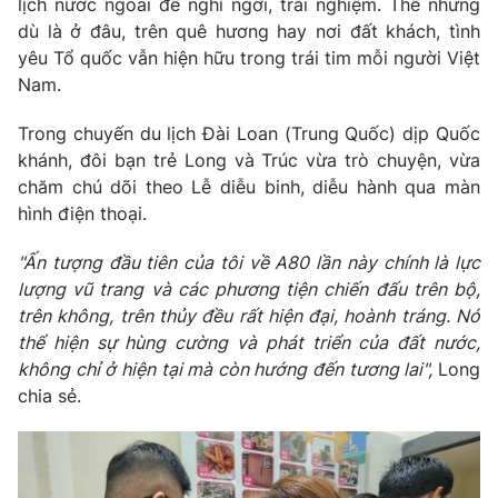
lịch nước ngoài để nghỉ ngơi, trải nghiệm. Thế nhưng
Phim VTV
Giải trí
dù là ở đâu, trên quê hương hay nơi đất khách, tình
Hậu trường
yêu Tổ quốc vẫn hiện hữu trong trái tim mỗi người Việt
Điện ảnh
Nam.
Đời sống
Nhân vật
Âm nhạc
Trong chuyến du lịch Đài Loan (Trung Quốc) dịp Quốc
Du lịch
Khán giả
Giáo dục
Sao
khánh, đôi bạn trẻ Long và Trúc vừa trò chuyện, vừa
Làm đẹp
Giải sao mai
chăm chú dõi theo Lễ diễu binh, diễu hành qua màn
Tuyển sinh
hình điện thoại.
Công nghệ
Chất lượng cuộc sống
Học trực tuyến
"Ấn tượng đầu tiên của tôi về A80 lần này chính là lực
Hitech Công nghệ tương lai
Giao lưu trực tuyến
lượng vũ trang và các phương tiện chiến đấu trên bộ,
Sản phẩm
trên không, trên thủy đều rất hiện đại, hoành tráng. Nó
thể hiện sự hùng cường và phát triển của đất nước,
Lịch phát sóng
Thị trường
không chỉ ở hiện tại mà còn hướng đến tương lai",
Long
chia sẻ.
Tư vấn
Chuyên mục khác
Emagazine
Podcast