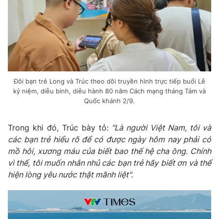
Photo
Infographic
Video
Shorts video
VTV Money
VTV Thể thao
Đôi bạn trẻ Long và Trúc theo dõi truyền hình trực tiếp buổi Lễ
kỷ niệm, diễu binh, diễu hành 80 năm Cách mạng tháng Tám và
VTV Sức khoẻ
Bất động sản
Quốc khánh 2/9.
Trong khi đó, Trúc bày tỏ:
"Là người Việt Nam, tôi và
Thị trường 24h
Tấm lòng Việt
các bạn trẻ hiểu rõ để có được ngày hôm nay phải có
mồ hôi, xương máu của biết bao thế hệ cha ông. Chính
VTV4
Vươn mình bằng AI
vì thế, tôi muốn nhắn nhủ các bạn trẻ hãy biết ơn và thể
hiện lòng yêu nước thật mãnh liệt".
VTV9
VTV8
Liên hệ tòa soạn
English