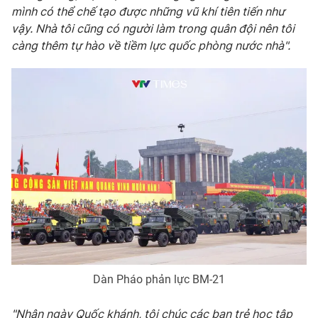
Ðiện thoại Thời báo VTV:
024.66 897 897
mình có thể chế tạo được những vũ khí tiên tiến như
vậy. Nhà tôi cũng có người làm trong quân đội nên tôi
Email:
toasoan@vtv.vn
càng thêm tự hào về tiềm lực quốc phòng nước nhà".
Liên hệ quảng cáo:
024-7300.7108
® Cấm sao chép dưới mọi hình thức nếu không có sự chấp
thuận bằng văn bản. Ghi rõ nguồn VTV.vn khi phát hành lại
thông tin từ website này.
Dàn Pháo phản lực BM-21
"Nhân ngày Quốc khánh, tôi chúc các bạn trẻ học tập