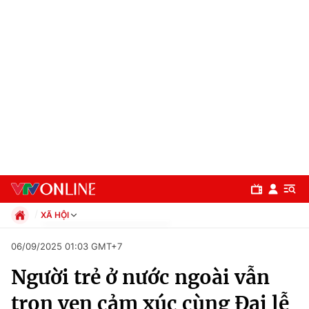
XÃ HỘI
Chính trị
06/09/2025 01:03 GMT+7
Xã hội
Người trẻ ở nước ngoài vẫn
Pháp luật
Chuyên mục
Kinh tế
trọn vẹn cảm xúc cùng Đại lễ
Thể thao