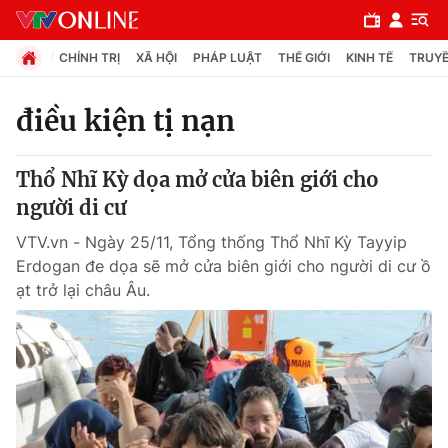
CHÍNH TRỊ
XÃ HỘI
PHÁP LUẬT
THẾ GIỚI
KINH TẾ
TRUYỀ
điều kiện tị nạn
Chuyên mục
Thổ Nhĩ Kỳ dọa mở cửa biên giới cho
Chính trị
người di cư
VTV.vn - Ngày 25/11, Tổng thống Thổ Nhĩ Kỳ Tayyip
Xã hội
Erdogan đe dọa sẽ mở cửa biên giới cho người di cư ồ
ạt trở lại châu Âu.
Pháp luật
Y tế
Thế giới