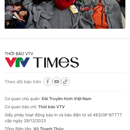
Giao lưu trực tuyến
Sản phẩm
Lịch phát sóng
Thị trường
Tư vấn
Chuyên mục khác
Emagazine
Podcast
THỜI BÁO VTV
Photo
Infographic
Theo dõi báo trên
Video
Shorts video
Cơ quan chủ quản:
Đài Truyền hình Việt Nam
VTV Money
VTV Thể thao
Cơ quan báo chí:
Thời báo VTV
Giấy phép hoạt động báo in và báo điện tử số 483/GP-BTTTT
VTV Sức khoẻ
Bất động sản
cấp ngày 29/12/2023
Tổng Biên tập:
Vũ Thanh Thủy