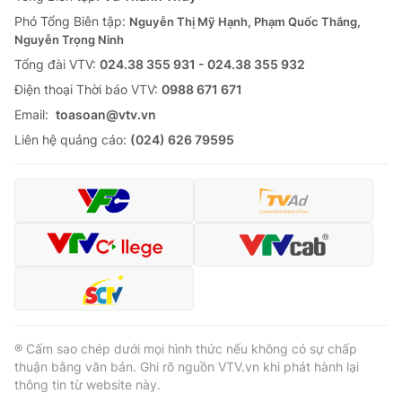
Thị trường 24h
Tấm lòng Việt
Phó Tổng Biên tập:
Nguyễn Thị Mỹ Hạnh, Phạm Quốc Thắng,
Nguyễn Trọng Ninh
VTV4
Vươn mình bằng AI
Tổng đài VTV:
024.38 355 931 - 024.38 355 932
Ðiện thoại Thời báo VTV:
0988 671 671
VTV9
VTV8
Email:
toasoan@vtv.vn
Liên hệ quảng cáo:
(024) 626 79595
Liên hệ tòa soạn
English
THỜI BÁO VTV
Theo dõi báo trên
® Cấm sao chép dưới mọi hình thức nếu không có sự chấp
thuận bằng văn bản. Ghi rõ nguồn VTV.vn khi phát hành lại
thông tin từ website này.
Cơ quan chủ quản:
Đài Truyền hình Việt Nam