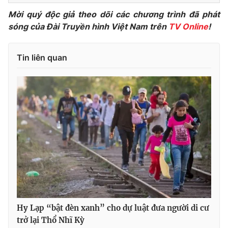
Mời quý độc giả theo dõi các chương trình đã phát
Photo
Infographic
sóng của Đài Truyền hình Việt Nam trên
TV Online
!
Video
Shorts video
Tin liên quan
VTV Money
VTV Thể thao
VTV Sức khoẻ
Bất động sản
Thị trường 24h
Tấm lòng Việt
VTV4
Vươn mình bằng AI
VTV9
VTV8
Hy Lạp “bật đèn xanh” cho dự luật đưa người di cư
trở lại Thổ Nhĩ Kỳ
Liên hệ tòa soạn
English