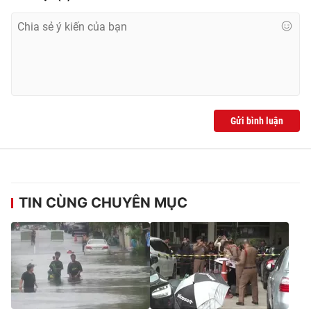
Ðiện thoại Thời báo VTV:
024.66 897 897
Email:
toasoan@vtv.vn
Liên hệ quảng cáo:
024-7300.7108
Gửi bình luận
TIN CÙNG CHUYÊN MỤC
® Cấm sao chép dưới mọi hình thức nếu không có sự chấp
thuận bằng văn bản. Ghi rõ nguồn VTV.vn khi phát hành lại
thông tin từ website này.