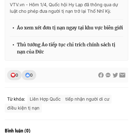
VTV.vn - Hôm 1/4, Quốc hội Hy Lạp đã thông qua dự
luật cho phép đưa người tị nạn trở lại Thổ Nhĩ Kỳ.
Áo xem xét đơn tị nạn ngay tại khu vực biên giới
THỜI BÁO VTV
Thủ tướng Áo tiếp tục chỉ trích chính sách tị
nạn của Đức
Theo dõi báo trên
Cơ quan chủ quản:
Đài Truyền hình Việt Nam
0
0
Cơ quan báo chí:
Thời báo VTV
Giấy phép hoạt động báo in và báo điện tử số 483/GP-BTTTT
cấp ngày 29/12/2023
Từ khóa:
Liên Hợp Quốc
tiếp nhận người di cư
Tổng Biên tập:
Vũ Thanh Thủy
điều kiện tị nạn
Phó Tổng Biên tập:
Nguyễn Thị Mỹ Hạnh, Phạm Quốc Thắng,
Nguyễn Trọng Ninh
Tổng đài VTV:
024.38 355 931 - 024.38 355 932
Bình luận
(
0
)