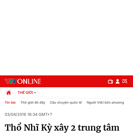
THẾ GIỚI
Chính trị
Tin tức
Thế giới đó đây
Câu chuyện quốc tế
Người Việt bốn phương
Xã hội
03/04/2016 16:34 GMT+7
Pháp luật
Chuyên mục
Kinh tế
Thổ Nhĩ Kỳ xây 2 trung tâm
Thể thao