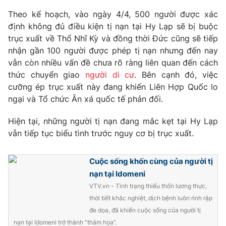
Phim VTV
Giải trí
Theo kế hoạch, vào ngày 4/4, 500 người được xác
Hậu trường
định không đủ điều kiện tị nạn tại Hy Lạp sẽ bị buộc
Điện ảnh
trục xuất về Thổ Nhĩ Kỳ và đồng thời Đức cũng sẽ tiếp
Đời sống
Nhân vật
nhận gần 100 người được phép tị nạn nhưng đến nay
Âm nhạc
Du lịch
vẫn còn nhiều vấn đề chưa rõ ràng liên quan đến cách
Khán giả
Giáo dục
Sao
thức chuyển giao
người di cư
. Bên cạnh đó, việc
Làm đẹp
Giải sao mai
cưỡng ép trục xuất này đang khiến Liên Hợp Quốc lo
Tuyển sinh
Công nghệ
ngại và Tổ chức Ân xá quốc tế phản đối.
Chất lượng cuộc sống
Học trực tuyến
Hitech Công nghệ tương lai
Hiện tại, những người tị nạn đang mắc kẹt tại Hy Lạp
Giao lưu trực tuyến
vẫn tiếp tục biểu tình trước nguy cơ bị trục xuất.
Sản phẩm
Lịch phát sóng
Thị trường
Cuộc sống khốn cùng của người tị
nạn tại Idomeni
Tư vấn
VTV.vn - Tình trạng thiếu thốn lương thực,
Chuyên mục khác
thời tiết khắc nghiệt, dịch bệnh luôn rình rập
đe dọa, đã khiến cuộc sống của người tị
Emagazine
Podcast
nạn tại Idomeni trở thành “thảm họa”.