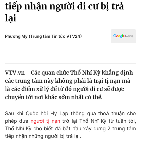
Chính trị
tiếp nhận người di cư bị trả
Truyền hình
lại
Văn hóa - Giải trí
Xã hội
Y tế
Đời sống
Phương My (Trung tâm Tin tức VTV24)
Pháp luật
Công nghệ
Giáo dục
Y tế
VTV.vn - Các quan chức Thổ Nhĩ Kỳ khẳng định
Thế giới
các trung tâm này không phải là trại tị nạn mà
Tin tức
là các điểm xử lý để từ đó người di cư sẽ được
Kinh tế
chuyển tới nơi khác sớm nhất có thể.
Thế giới đó đây
Tài chính
Dữ liệu và đời sống
Câu chuyện quốc tế
Sau khi Quốc hội Hy Lạp thông qua thoả thuận cho
Thị trường
phép đưa
người tị nạn
trở lại Thổ Nhĩ Kỳ từ tuần tới,
Thổ Nhĩ Kỳ cho biết đã bắt đầu xây dựng 2 trung tâm
Truyền hình
Góc doanh nghiệp
tiếp nhận những người bị trả lại.