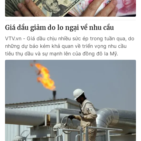
Giấy phép hoạt động báo in và báo điện tử số 483/GP-BTTTT
cấp ngày 29/12/2023
Tổng Biên tập:
Vũ Thanh Thủy
Giá dầu giảm do lo ngại về nhu cầu
Phó Tổng Biên tập:
Nguyễn Thị Mỹ Hạnh, Phạm Quốc Thắng,
Nguyễn Trọng Ninh
VTV.vn - Giá dầu chịu nhiều sức ép trong tuần qua, do
Tổng đài VTV:
024.38 355 931 - 024.38 355 932
những dự báo kém khả quan về triển vọng nhu cầu
Ðiện thoại Thời báo VTV:
024.66 897 897
tiêu thụ dầu và sự mạnh lên của đồng đô la Mỹ.
Email:
toasoan@vtv.vn
Liên hệ quảng cáo:
024-7300.7108