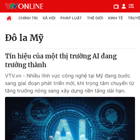
CHÍNH TRỊ
XÃ HỘI
PHÁP LUẬT
THẾ GIỚI
KINH TẾ
TRUYỀ
Đô la Mỹ
Chuyên mục
Tín hiệu của một thị trường AI đang
Chính trị
trưởng thành
VTV.vn - Nhiều lĩnh vực công nghệ tại Mỹ đang bước
Xã hội
sang giai đoạn phát triển mới, khi trọng tâm chuyển từ
tăng trưởng nóng sang xây dựng nền tảng dài hạn.
Pháp luật
Y tế
Thế giới