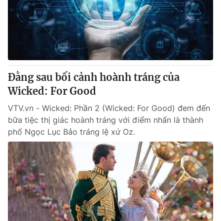
Tin tức
Kinh tế
Thế giới đó đây
Tài chính
Dữ liệu và đời sống
Câu chuyện quốc tế
Thị trường
Đằng sau bối cảnh hoành tráng của
Truyền hình
Góc doanh nghiệp
Wicked: For Good
Phim VTV
Giải trí
VTV.vn - Wicked: Phần 2 (Wicked: For Good) đem đến
Hậu trường
bữa tiệc thị giác hoành tráng với điểm nhấn là thành
Điện ảnh
phố Ngọc Lục Bảo tráng lệ xứ Oz.
Đời sống
Nhân vật
Âm nhạc
Du lịch
Khán giả
Giáo dục
Sao
Làm đẹp
Giải sao mai
Tuyển sinh
Công nghệ
Chất lượng cuộc sống
Học trực tuyến
Hitech Công nghệ tương lai