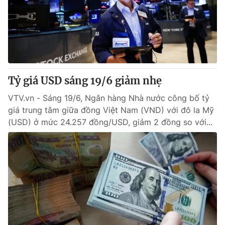
Tỷ giá USD sáng 19/6 giảm nhẹ
VTV.vn - Sáng 19/6, Ngân hàng Nhà nước công bố tỷ
giá trung tâm giữa đồng Việt Nam (VND) với đô la Mỹ
(USD) ở mức 24.257 đồng/USD, giảm 2 đồng so với...