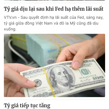
Tỷ giá dịu lại sau khi Fed hạ thêm lãi suất
® Cấm sao chép dưới mọi hình thức nếu không có sự chấp
VTV.vn - Sau quyết định hạ lãi suất của Fed, sáng nay,
thuận bằng văn bản. Ghi rõ nguồn VTV.vn khi phát hành lại
tỷ giá giữa đồng Việt Nam và đô la Mỹ cũng đã dịu
thông tin từ website này.
xuống.
Tỷ giá tiếp tục tăng