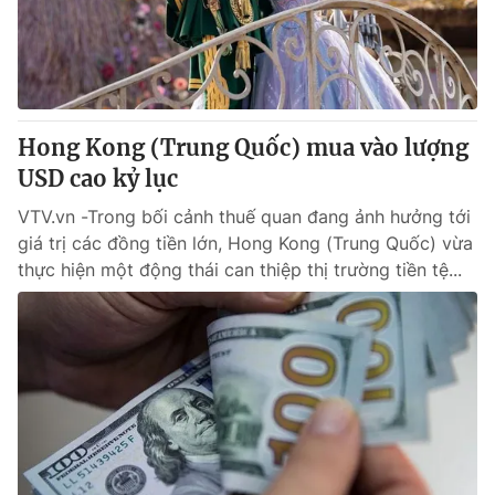
Giao lưu trực tuyến
Sản phẩm
Lịch phát sóng
Thị trường
Tư vấn
Hong Kong (Trung Quốc) mua vào lượng
Chuyên mục khác
USD cao kỷ lục
Emagazine
Podcast
VTV.vn -Trong bối cảnh thuế quan đang ảnh hưởng tới
giá trị các đồng tiền lớn, Hong Kong (Trung Quốc) vừa
Photo
Infographic
thực hiện một động thái can thiệp thị trường tiền tệ...
Video
Shorts video
VTV Money
VTV Thể thao
VTV Sức khoẻ
Bất động sản