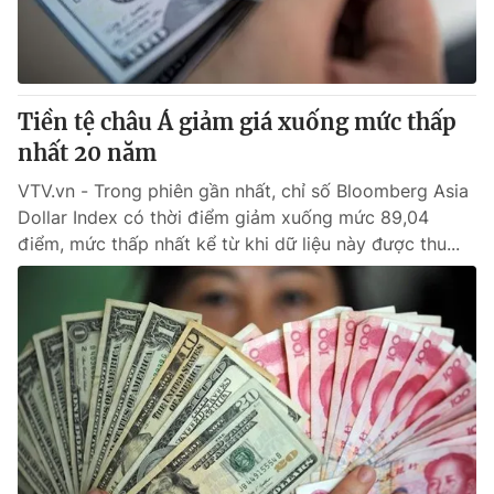
Thị trường 24h
Tấm lòng Việt
VTV4
Vươn mình bằng AI
Tiền tệ châu Á giảm giá xuống mức thấp
VTV9
VTV8
nhất 20 năm
VTV.vn - Trong phiên gần nhất, chỉ số Bloomberg Asia
Liên hệ tòa soạn
English
Dollar Index có thời điểm giảm xuống mức 89,04
điểm, mức thấp nhất kể từ khi dữ liệu này được thu...
THỜI BÁO VTV
Theo dõi báo trên
Cơ quan chủ quản:
Đài Truyền hình Việt Nam
Cơ quan báo chí:
Thời báo VTV