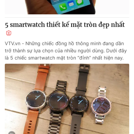
Thị trường 24h
Tấm lòng Việt
VTV4
Vươn mình bằng AI
5 smartwatch thiết kế mặt tròn đẹp nhất
VTV9
VTV8
VTV.vn - Những chiếc đồng hồ thông minh đang dần
trở thành sự lựa chọn của nhiều người dùng. Dưới đây
Liên hệ tòa soạn
English
là 5 chiếc smartwatch mặt tròn “đỉnh” nhất hiện nay.
THỜI BÁO VTV
Theo dõi báo trên
Cơ quan chủ quản:
Đài Truyền hình Việt Nam