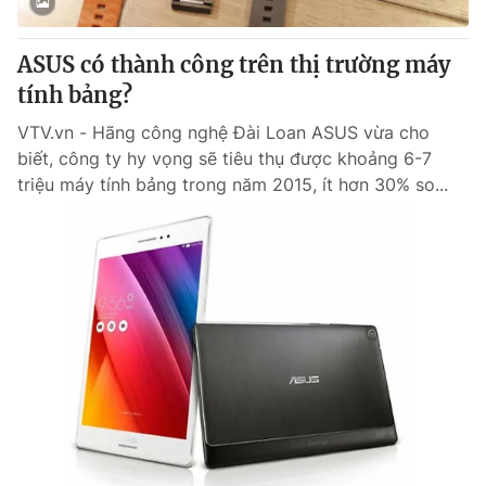
Cơ quan báo chí:
Thời báo VTV
Giấy phép hoạt động báo in và báo điện tử số 483/GP-BTTTT
ASUS có thành công trên thị trường máy
cấp ngày 29/12/2023
tính bảng?
Tổng Biên tập:
Vũ Thanh Thủy
VTV.vn - Hãng công nghệ Đài Loan ASUS vừa cho
Phó Tổng Biên tập:
Nguyễn Thị Mỹ Hạnh, Phạm Quốc Thắng,
biết, công ty hy vọng sẽ tiêu thụ được khoảng 6-7
Nguyễn Trọng Ninh
triệu máy tính bảng trong năm 2015, ít hơn 30% so...
Tổng đài VTV:
024.38 355 931 - 024.38 355 932
Ðiện thoại Thời báo VTV:
024.66 897 897
Email:
toasoan@vtv.vn
Liên hệ quảng cáo:
024-7300.7108