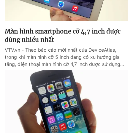
Giao lưu trực tuyến
Sản phẩm
Lịch phát sóng
Thị trường
Tư vấn
Màn hình smartphone cỡ 4,7 inch được
dùng nhiều nhất
Chuyên mục khác
Emagazine
VTV.vn - Theo báo cáo mới nhất của DeviceAtlas,
Podcast
trong khi màn hình cỡ 5 inch đang có xu hướng gia
tăng, điện thoại màn hình cỡ 4,7 inch được sử dụng...
Photo
Infographic
Video
Shorts video
VTV Money
VTV Thể thao
VTV Sức khoẻ
Bất động sản