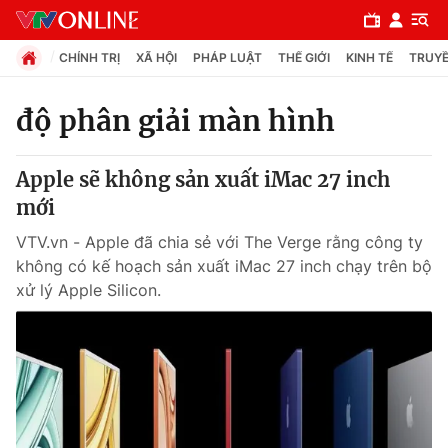
CHÍNH TRỊ
XÃ HỘI
PHÁP LUẬT
THẾ GIỚI
KINH TẾ
TRUYỀ
độ phân giải màn hình
Chuyên mục
Apple sẽ không sản xuất iMac 27 inch
Chính trị
mới
VTV.vn - Apple đã chia sẻ với The Verge rằng công ty
Xã hội
không có kế hoạch sản xuất iMac 27 inch chạy trên bộ
xử lý Apple Silicon.
Pháp luật
Y tế
Thế giới