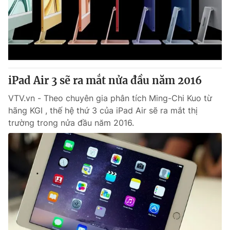
Tin tức
Kinh tế
Thế giới đó đây
Tài chính
Dữ liệu và đời sống
Câu chuyện quốc tế
Thị trường
iPad Air 3 sẽ ra mắt nửa đầu năm 2016
Truyền hình
Góc doanh nghiệp
VTV.vn - Theo chuyên gia phân tích Ming-Chi Kuo từ
Phim VTV
Giải trí
hãng KGI , thế hệ thứ 3 của iPad Air sẽ ra mắt thị
Hậu trường
trường trong nửa đầu năm 2016.
Điện ảnh
Đời sống
Nhân vật
Âm nhạc
Du lịch
Khán giả
Giáo dục
Sao
Làm đẹp
Giải sao mai
Tuyển sinh
Công nghệ
Chất lượng cuộc sống
Học trực tuyến
Hitech Công nghệ tương lai