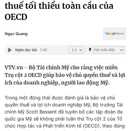
Chính trị
thuế tối thiểu toàn cầu của
Truyền hình
OECD
Văn hóa - Giải trí
Xã hội
Y tế
Đời sống
Ngọc Quang
Pháp luật
Công nghệ
Giáo dục
Nghe đọc bài
1:40
Y tế
VTV.vn - Bộ Tài chính Mỹ cho rằng việc miễn
Thế giới
Trụ cột 2 OECD giúp bảo vệ chủ quyền thuế và lợi
Tin tức
ích của doanh nghiệp, người lao động Mỹ.
Kinh tế
Thế giới đó đây
Trong một động thái được đánh giá là bảo vệ chủ
Tài chính
Dữ liệu và đời sống
quyền thuế và lợi ích doanh nghiệp Mỹ, Bộ trưởng Tài
Câu chuyện quốc tế
Thị trường
chính Mỹ Scott Bessent đã tuyên bố các tập đoàn đa
quốc gia Mỹ sẽ không phải tuân thủ Trụ cột 2 của Tổ
Truyền hình
Góc doanh nghiệp
chức Hợp tác và Phát triển Kinh tế (OECD), theo đúng