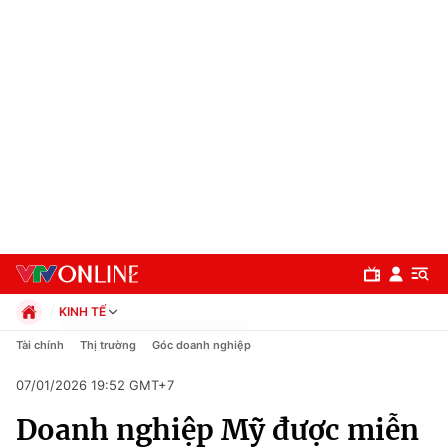
KINH TẾ
Chính trị
Tài chính
Thị trường
Góc doanh nghiệp
Xã hội
07/01/2026 19:52 GMT+7
Pháp luật
Chuyên mục
Kinh tế
Doanh nghiệp Mỹ được miễn
Thể thao