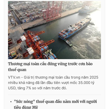
THỜI BÁO VTV
Theo dõi báo trên
Cơ quan chủ quản:
Đài Truyền hình Việt Nam
Thương mại toàn cầu đứng vững trước cơn bão
Cơ quan báo chí:
Thời báo VTV
thuế quan
Giấy phép hoạt động báo in và báo điện tử số 483/GP-BTTTT
VTV.vn - Giá trị thương mại toàn cầu trong năm 2025
cấp ngày 29/12/2023
nhiều khả năng đã lần đầu tiên vượt mốc 35.000 tỷ
Tổng Biên tập:
Vũ Thanh Thủy
USD, tăng 7% so với năm trước đó.
Phó Tổng Biên tập:
Nguyễn Thị Mỹ Hạnh, Phạm Quốc Thắng,
Nguyễn Trọng Ninh
"Sức nóng" thuế quan đầu năm mới với người
Tổng đài VTV:
024.38 355 931 - 024.38 355 932
tiêu dùng Mỹ