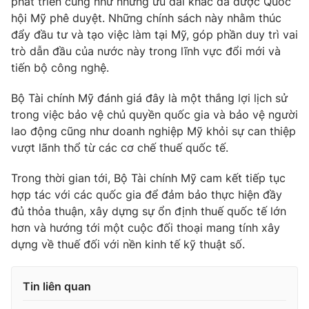
phát triển cũng như những ưu đãi khác đã được Quốc
hội Mỹ phê duyệt. Những chính sách này nhằm thúc
Photo
Infographic
đẩy đầu tư và tạo việc làm tại Mỹ, góp phần duy trì vai
trò dẫn đầu của nước này trong lĩnh vực đổi mới và
Video
Shorts video
tiến bộ công nghệ.
Bộ Tài chính Mỹ đánh giá đây là một thắng lợi lịch sử
VTV Money
VTV Thể thao
trong việc bảo vệ chủ quyền quốc gia và bảo vệ người
lao động cũng như doanh nghiệp Mỹ khỏi sự can thiệp
VTV Sức khoẻ
Bất động sản
vượt lãnh thổ từ các cơ chế thuế quốc tế.
Trong thời gian tới, Bộ Tài chính Mỹ cam kết tiếp tục
Thị trường 24h
Tấm lòng Việt
hợp tác với các quốc gia để đảm bảo thực hiện đầy
đủ thỏa thuận, xây dựng sự ổn định thuế quốc tế lớn
VTV4
Vươn mình bằng AI
hơn và hướng tới một cuộc đối thoại mang tính xây
dựng về thuế đối với nền kinh tế kỹ thuật số.
VTV9
VTV8
Tin liên quan
Liên hệ tòa soạn
English