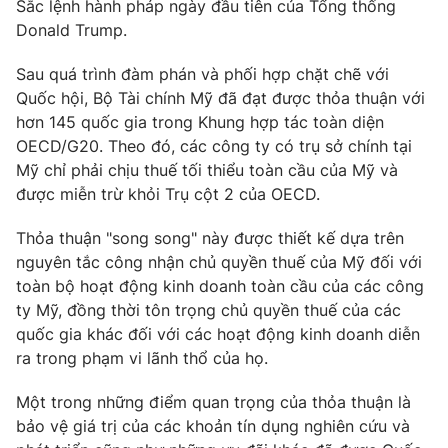
Phim VTV
Sắc lệnh hành pháp ngày đầu tiên của Tổng thống
Giải trí
Donald Trump.
Hậu trường
Điện ảnh
Sau quá trình đàm phán và phối hợp chặt chẽ với
Đời sống
Nhân vật
Quốc hội, Bộ Tài chính Mỹ đã đạt được thỏa thuận với
Âm nhạc
Du lịch
hơn 145 quốc gia trong Khung hợp tác toàn diện
Khán giả
Giáo dục
Sao
OECD/G20. Theo đó, các công ty có trụ sở chính tại
Làm đẹp
Giải sao mai
Mỹ chỉ phải chịu thuế tối thiểu toàn cầu của Mỹ và
Tuyển sinh
được miễn trừ khỏi Trụ cột 2 của OECD.
Công nghệ
Chất lượng cuộc sống
Học trực tuyến
Hitech Công nghệ tương lai
Thỏa thuận "song song" này được thiết kế dựa trên
Giao lưu trực tuyến
nguyên tắc công nhận chủ quyền thuế của Mỹ đối với
Sản phẩm
toàn bộ hoạt động kinh doanh toàn cầu của các công
ty Mỹ, đồng thời tôn trọng chủ quyền thuế của các
Lịch phát sóng
Thị trường
quốc gia khác đối với các hoạt động kinh doanh diễn
Tư vấn
ra trong phạm vi lãnh thổ của họ.
Chuyên mục khác
Một trong những điểm quan trọng của thỏa thuận là
Emagazine
Podcast
bảo vệ giá trị của các khoản tín dụng nghiên cứu và