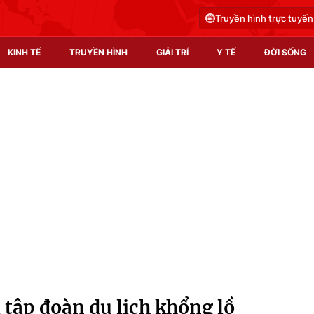
Truyền hình trực tuyến
KINH TẾ
TRUYỀN HÌNH
GIẢI TRÍ
Y TẾ
ĐỜI SỐNG
Pháp luật
Y tế
Truyền hình
Multimedia
Phim VTV
Video
Hậu trường
Shorts video
Nhân vật
Podcast
Khán giả
EMagazine
Giải sao mai
Photo
 tập đoàn du lịch khổng lồ
Infographic