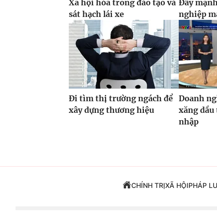
Xã hội hóa trong đào tạo và
Đẩy mạnh
sát hạch lái xe
nghiệp m
Đi tìm thị trường ngách để
Doanh ng
xây dựng thương hiệu
xăng dầu 
nhập
CHÍNH TRỊ
XÃ HỘI
PHÁP L