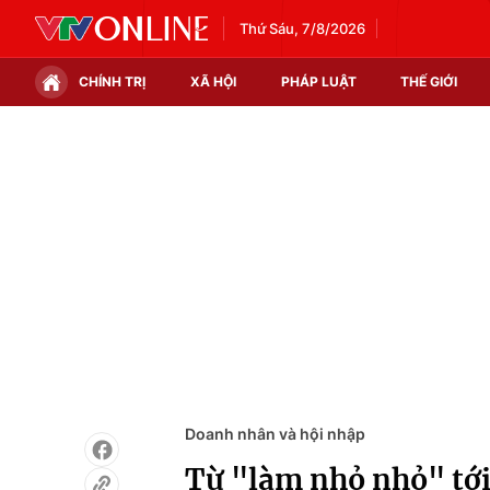
Thứ Sáu, 7/8/2026
CHÍNH TRỊ
XÃ HỘI
PHÁP LUẬT
THẾ GIỚI
Chính trị
Xã hội
Thế giới
Kinh tế
Tin tức
Tài chính
Thế giới đó đây
Thị trường
Câu chuyện quốc tế
Góc doanh nghiệp
Dữ liệu và đời sống
Doanh nhân và hội nhập
Từ "làm nhỏ nhỏ" tới