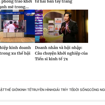
 phong trào khởi
từ hai bàn tay trắng
ạnh mẽ trong...
hiệp kinh doanh
Doanh nhân và hội nhập:
trong xu thế hội
Câu chuyện khởi nghiệp của
Tiến sĩ kinh tế 7x
UẬT
THẾ GIỚI
KINH TẾ
TRUYỀN HÌNH
GIẢI TRÍ
Y TẾ
ĐỜI SỐNG
CÔNG NG