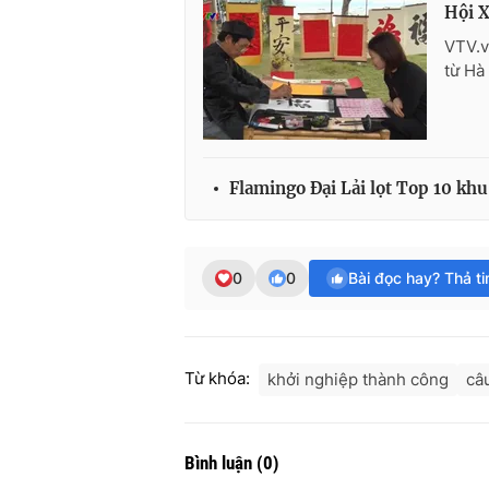
Hội X
VTV.vn
từ Hà
Flamingo Đại Lải lọt Top 10 khu
0
0
Bài đọc hay? Thả t
Từ khóa:
khởi nghiệp thành công
câ
Bình luận
(
0
)