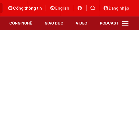
Cổng thông tin
English
Đăng nhập
CÔNG NGHỆ
GIÁO DỤC
VIDEO
PODCAST
VTV Money
VTV Thể thao
VTV Sức khoẻ
Bất động sản
Thị trường 24h
Tấm lòng Việt
Vươn mình bằng AI
VTV4
VTV8
VTV9
Lịch phát sóng
Giao lưu trực tuyến
Sự kiện