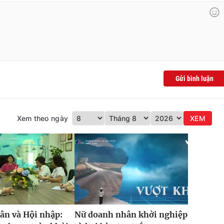
Gửi bình luận
Xem theo ngày
XEM
ân và Hội nhập:
Nữ doanh nhân khởi nghiệp