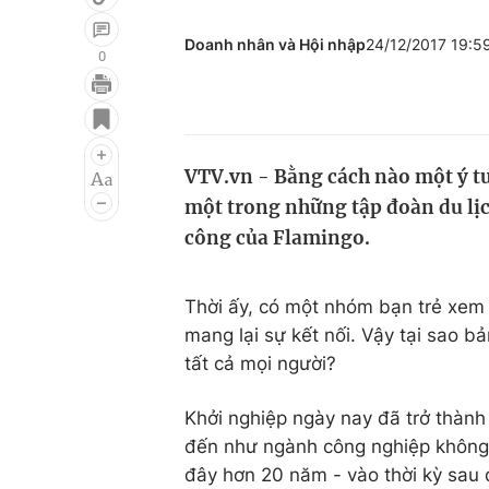
Doanh nhân và Hội nhập
24/12/2017 19:
0
Giải trí
Đời sống
Điện ảnh
Du lịch
VTV.vn - Bằng cách nào một ý tưở
Âm nhạc
Làm đẹp
một trong những tập đoàn du lịc
Sao
Chất lượng cuộc sốn
công của Flamingo.
Thời ấy, có một nhóm bạn trẻ xem 
mang lại sự kết nối. Vậy tại sao b
tất cả mọi người?
Khởi nghiệp ngày nay đã trở thành 
đến như ngành công nghiệp không 
đây hơn 20 năm - vào thời kỳ sau đ