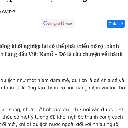
Góc ảnh
59 GMT+7
Chia sẻ
Giáo dục
Công nghệ
Tuyển sinh
Hitech Công ng
ng khởi nghiệp lại có thể phát triển nở rộ thành
Học trực tuyến
Sản phẩm
h hàng đầu Việt Nam? - Đó là câu chuyện về thành
g
Thị trường
Tư vấn
du lịch như một niềm đam mê, du lịch là để chia sẻ và
ản thân lại không tạo thêm cơ hội mang niềm vui tới cho
làn sóng, nhưng ở lĩnh vực du lịch - nơi vẫn được biết
khói, có một ý tưởng đã khởi nghiệp thành công cách
ổi mới, khi đi du lịch nước ngoài đối với nhiều người