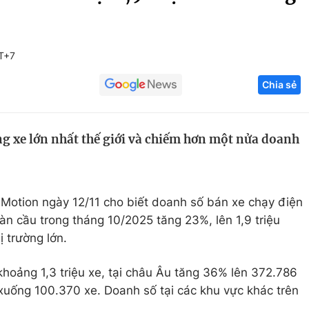
Góc ảnh
T+7
Giáo dục
Công nghệ
Chia sẻ
Tuyển sinh
Hitech Công ng
Học trực tuyến
Sản phẩm
ng xe lớn nhất thế giới và chiếm hơn một nửa doanh
g
Thị trường
Tư vấn
 Motion ngày 12/11 cho biết doanh số bán xe chạy điện
àn cầu trong tháng 10/2025 tăng 23%, lên 1,9 triệu
ị trường lớn.
khoảng 1,3 triệu xe, tại châu Âu tăng 36% lên 372.786
 xuống 100.370 xe. Doanh số tại các khu vực khác trên