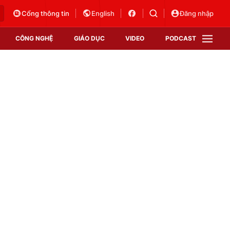
Cổng thông tin
English
Đăng nhập
CÔNG NGHỆ
GIÁO DỤC
VIDEO
PODCAST
VTV Money
VTV Thể thao
VTV Sức khoẻ
Bất động sản
Thị trường 24h
Tấm lòng Việt
Vươn mình bằng AI
VTV4
VTV8
VTV9
Lịch phát sóng
Giao lưu trực tuyến
Sự kiện