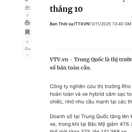
tháng 10
0
Ban Thời sự/TTXVN
13/11/2025 13:40 GM
Giải trí
Đời sống
Điện ảnh
Du lịch
Âm nhạc
Làm đẹp
VTV.vn - Trung Quốc là thị trườ
Sao
Chất lượng cuộc sốn
số bán toàn cầu.
Công ty nghiên cứu thị trường Rho
hoàn toàn và xe hybrid cắm sạc to
chiếc, nhờ nhu cầu mạnh tại các th
Doanh số tại Trung Quốc tăng lên 
xe, trong khi tại Bắc Mỹ giảm 41%
thế giới tăng 37% lên 141.368 xe.