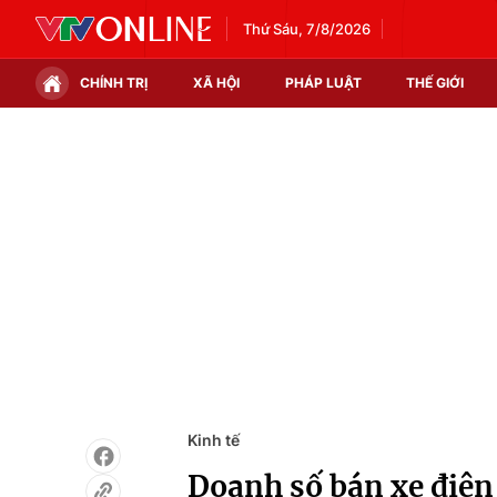
Thứ Sáu, 7/8/2026
CHÍNH TRỊ
XÃ HỘI
PHÁP LUẬT
THẾ GIỚI
Chính trị
Xã hội
Thế giới
Kinh tế
Tin tức
Tài chính
Thế giới đó đây
Thị trường
Câu chuyện quốc tế
Góc doanh nghiệp
Dữ liệu và đời sống
Kinh tế
Doanh số bán xe điện 