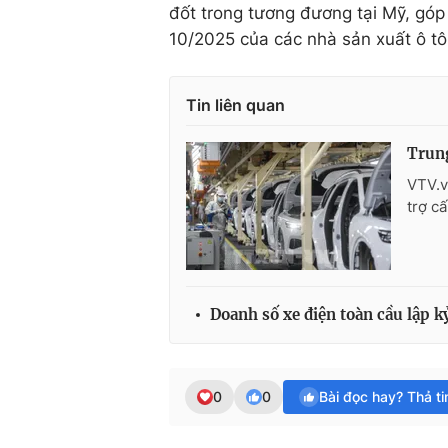
đốt trong tương đương tại Mỹ, gó
10/2025 của các nhà sản xuất ô tô
Tin liên quan
Trung
VTV.v
trợ cấ
Doanh số xe điện toàn cầu lập k
0
0
Bài đọc hay? Thả t