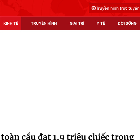
Truyền hình trực tuyến
KINH TẾ
TRUYỀN HÌNH
GIẢI TRÍ
Y TẾ
ĐỜI SỐNG
Pháp luật
Y tế
Truyền hình
Multimedia
Phim VTV
Video
Hậu trường
Shorts video
Nhân vật
Podcast
Khán giả
EMagazine
Giải sao mai
Photo
toàn cầu đạt 1,9 triệu chiếc trong
Infographic