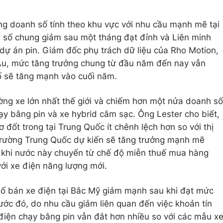
ng doanh số tính theo khu vực với nhu cầu mạnh mẽ tại
h số chung giảm sau một tháng đạt đỉnh và Liên minh
ự án pin. Giám đốc phụ trách dữ liệu của Rho Motion,
u Âu, mức tăng trưởng chung từ đầu năm đến nay vẫn
ố sẽ tăng mạnh vào cuối năm.
ường xe lớn nhất thế giới và chiếm hơn một nửa doanh số
y bằng pin và xe hybrid cắm sạc. Ông Lester cho biết,
 đốt trong tại Trung Quốc ít chênh lệch hơn so với thị
trường Trung Quốc dự kiến sẽ tăng trưởng mạnh mẽ
i, khi nước này chuyển từ chế độ miễn thuế mua hàng
ới xe điện năng lượng mới.
số bán xe điện tại Bắc Mỹ giảm mạnh sau khi đạt mức
rước đó, do nhu cầu giảm liên quan đến việc khoản tín
điện chạy bằng pin vẫn đắt hơn nhiều so với các mẫu x