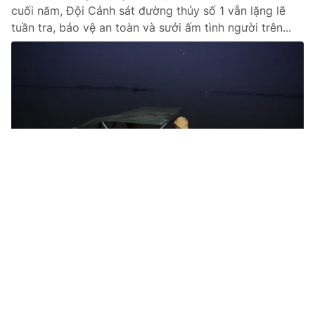
cuối năm, Đội Cảnh sát đường thủy số 1 vẫn lặng lẽ
tuần tra, bảo vệ an toàn và sưởi ấm tình người trên...
Tin mới
Video
Live
Emagazine
Trang chủ
Hiện trường vụ cháy tại dãy biệt thự ở
đường Lê Trọng Tấn (Hà Nội)
VTV.vn - Lực lượng chức năng đang làm rõ vụ hỏa
hoạn xảy ra tại dãy biệt thự khu C Geleximco, đường