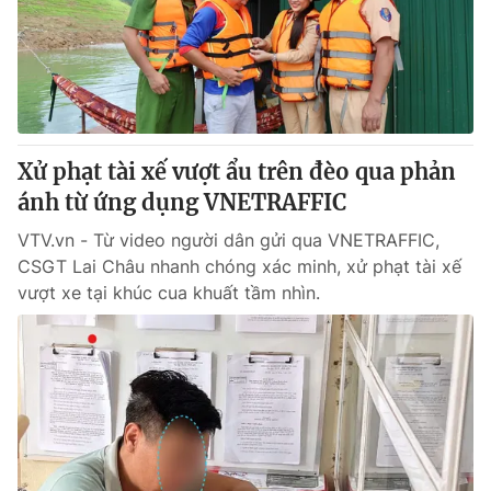
Tin tức
Kinh tế
Thế giới đó đây
Tài chính
Dữ liệu và đời sống
Câu chuyện quốc tế
Thị trường
Xử phạt tài xế vượt ẩu trên đèo qua phản
Truyền hình
Góc doanh nghiệp
ánh từ ứng dụng VNETRAFFIC
Phim VTV
Giải trí
VTV.vn - Từ video người dân gửi qua VNETRAFFIC,
Hậu trường
CSGT Lai Châu nhanh chóng xác minh, xử phạt tài xế
Điện ảnh
vượt xe tại khúc cua khuất tầm nhìn.
Đời sống
Nhân vật
Âm nhạc
Du lịch
Khán giả
Giáo dục
Sao
Làm đẹp
Giải sao mai
Tuyển sinh
Công nghệ
Chất lượng cuộc sống
Học trực tuyến
Hitech Công nghệ tương lai