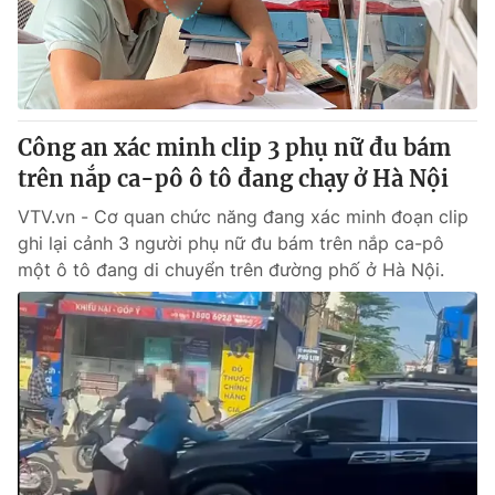
Giao lưu trực tuyến
Sản phẩm
Lịch phát sóng
Thị trường
Tư vấn
Công an xác minh clip 3 phụ nữ đu bám
Chuyên mục khác
trên nắp ca-pô ô tô đang chạy ở Hà Nội
Emagazine
Podcast
VTV.vn - Cơ quan chức năng đang xác minh đoạn clip
ghi lại cảnh 3 người phụ nữ đu bám trên nắp ca-pô
Photo
Infographic
một ô tô đang di chuyển trên đường phố ở Hà Nội.
Video
Shorts video
VTV Money
VTV Thể thao
VTV Sức khoẻ
Bất động sản