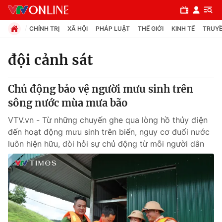
CHÍNH TRỊ
XÃ HỘI
PHÁP LUẬT
THẾ GIỚI
KINH TẾ
TRUYỀ
đội cảnh sát
Chuyên mục
Chủ động bảo vệ người mưu sinh trên
Chính trị
sông nước mùa mưa bão
VTV.vn - Từ những chuyến ghe qua lòng hồ thủy điện
Xã hội
đến hoạt động mưu sinh trên biển, nguy cơ đuối nước
luôn hiện hữu, đòi hỏi sự chủ động từ mỗi người dân
Pháp luật
Y tế
Thế giới