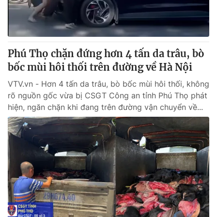
Thị trường 24h
Tấm lòng Việt
VTV4
Vươn mình bằng AI
Phú Thọ chặn đứng hơn 4 tấn da trâu, bò
VTV9
VTV8
bốc mùi hôi thối trên đường về Hà Nội
VTV.vn - Hơn 4 tấn da trâu, bò bốc mùi hôi thối, không
Liên hệ tòa soạn
English
rõ nguồn gốc vừa bị CSGT Công an tỉnh Phú Thọ phát
hiện, ngăn chặn khi đang trên đường vận chuyển về...
THỜI BÁO VTV
Theo dõi báo trên
Cơ quan chủ quản:
Đài Truyền hình Việt Nam
Cơ quan báo chí:
Thời báo VTV