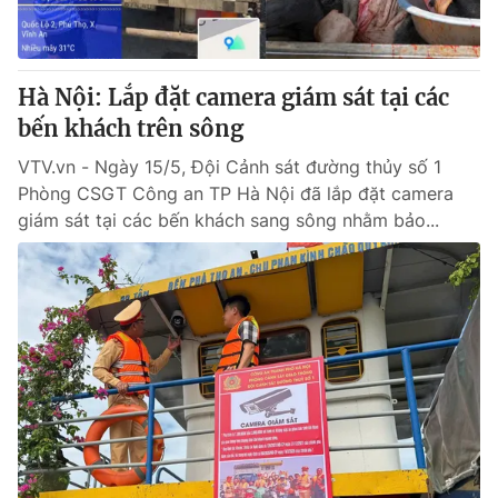
Giấy phép hoạt động báo in và báo điện tử số 483/GP-BTTTT
cấp ngày 29/12/2023
Tổng Biên tập:
Vũ Thanh Thủy
Hà Nội: Lắp đặt camera giám sát tại các
Phó Tổng Biên tập:
Nguyễn Thị Mỹ Hạnh, Phạm Quốc Thắng,
bến khách trên sông
Nguyễn Trọng Ninh
Tổng đài VTV:
024.38 355 931 - 024.38 355 932
VTV.vn - Ngày 15/5, Đội Cảnh sát đường thủy số 1
Ðiện thoại Thời báo VTV:
024.66 897 897
Phòng CSGT Công an TP Hà Nội đã lắp đặt camera
Email:
toasoan@vtv.vn
giám sát tại các bến khách sang sông nhằm bảo...
Liên hệ quảng cáo:
024-7300.7108