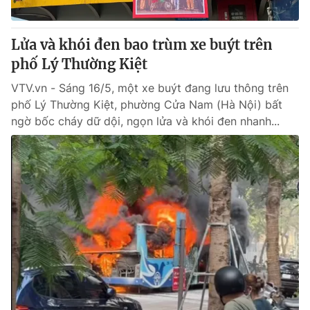
® Cấm sao chép dưới mọi hình thức nếu không có sự chấp
Lửa và khói đen bao trùm xe buýt trên
thuận bằng văn bản. Ghi rõ nguồn VTV.vn khi phát hành lại
phố Lý Thường Kiệt
thông tin từ website này.
VTV.vn - Sáng 16/5, một xe buýt đang lưu thông trên
phố Lý Thường Kiệt, phường Cửa Nam (Hà Nội) bất
ngờ bốc cháy dữ dội, ngọn lửa và khói đen nhanh...