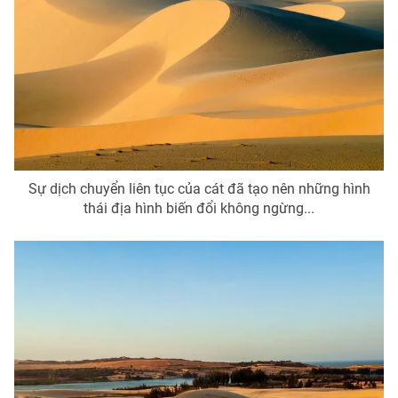
THỜI BÁO VTV
Theo dõi báo trên
Sự dịch chuyển liên tục của cát đã tạo nên những hình
thái địa hình biến đổi không ngừng...
Cơ quan chủ quản:
Đài Truyền hình Việt Nam
Cơ quan báo chí:
Thời báo VTV
Giấy phép hoạt động báo in và báo điện tử số 483/GP-BTTTT
cấp ngày 29/12/2023
Tổng Biên tập:
Vũ Thanh Thủy
Phó Tổng Biên tập:
Nguyễn Thị Mỹ Hạnh, Phạm Quốc Thắng,
Nguyễn Trọng Ninh
Tổng đài VTV:
024.38 355 931 - 024.38 355 932