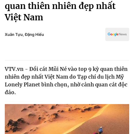
Chính trị
quan thiên nhiên đẹp nhất
Truyền hình
Việt Nam
Văn hóa - Giải trí
Xã hội
Y tế
Đời sống
Xuân Tựu, Đặng Hiếu
Pháp luật
Công nghệ
Giáo dục
Y tế
VTV.vn - Đồi cát Mũi Né vào top 9 kỳ quan thiên
Thế giới
nhiên đẹp nhất Việt Nam do Tạp chí du lịch Mỹ
Tin tức
Lonely Planet bình chọn, nhờ cảnh quan cát độc
Kinh tế
đáo.
Thế giới đó đây
Tài chính
Dữ liệu và đời sống
Câu chuyện quốc tế
Thị trường
Truyền hình
Góc doanh nghiệp