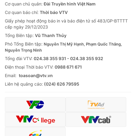
Cơ quan chủ quản:
Đài Truyền hình Việt Nam
Cơ quan báo chí:
Thời báo VTV
Giấy phép hoạt động báo in và báo điện tử số 483/GP-BTTTT
cấp ngày 29/12/2023
Tổng Biên tập:
Vũ Thanh Thủy
Phó Tổng Biên tập:
Nguyễn Thị Mỹ Hạnh, Phạm Quốc Thắng,
Nguyễn Trọng Ninh
Tổng đài VTV:
024.38 355 931 - 024.38 355 932
Ðiện thoại Thời báo VTV:
0988 671 671
Email:
toasoan@vtv.vn
Liên hệ quảng cáo:
(024) 626 79595