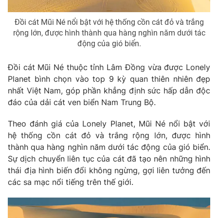
Photo
Infographic
Đồi cát Mũi Né nổi bật với hệ thống cồn cát đỏ và trắng
rộng lớn, được hình thành qua hàng nghìn năm dưới tác
động của gió biển.
Video
Shorts video
Đồi cát Mũi Né thuộc tỉnh Lâm Đồng vừa được Lonely
VTV Money
VTV Thể thao
Planet bình chọn vào top 9 kỳ quan thiên nhiên đẹp
nhất Việt Nam, góp phần khẳng định sức hấp dẫn độc
VTV Sức khoẻ
Bất động sản
đáo của dải cát ven biển Nam Trung Bộ.
Theo đánh giá của Lonely Planet, Mũi Né nổi bật với
Thị trường 24h
Tấm lòng Việt
hệ thống cồn cát đỏ và trắng rộng lớn, được hình
thành qua hàng nghìn năm dưới tác động của gió biển.
VTV4
Vươn mình bằng AI
Sự dịch chuyển liên tục của cát đã tạo nên những hình
thái địa hình biến đổi không ngừng, gợi liên tưởng đến
các sa mạc nổi tiếng trên thế giới.
VTV9
VTV8
Liên hệ tòa soạn
English