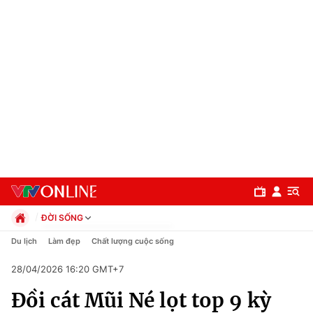
ĐỜI SỐNG
Chính trị
Du lịch
Làm đẹp
Chất lượng cuộc sống
Xã hội
28/04/2026 16:20 GMT+7
Pháp luật
Chuyên mục
Kinh tế
Đồi cát Mũi Né lọt top 9 kỳ
Thể thao