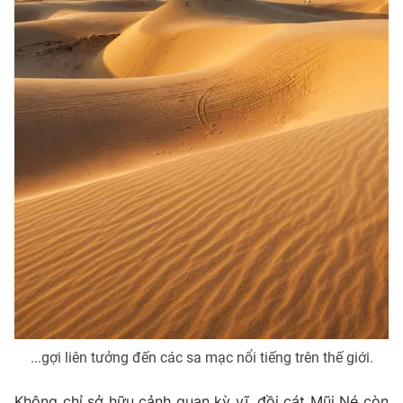
Ðiện thoại Thời báo VTV:
024.66 897 897
Email:
toasoan@vtv.vn
Liên hệ quảng cáo:
024-7300.7108
® Cấm sao chép dưới mọi hình thức nếu không có sự chấp
thuận bằng văn bản. Ghi rõ nguồn VTV.vn khi phát hành lại
thông tin từ website này.
...gợi liên tưởng đến các sa mạc nổi tiếng trên thế giới.
Không chỉ sở hữu cảnh quan kỳ vĩ, đồi cát Mũi Né còn