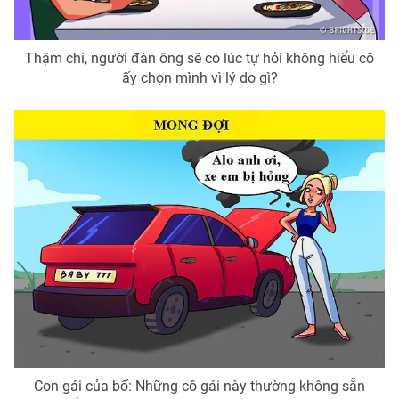
Photo
Infographic
Thậm chí, người đàn ông sẽ có lúc tự hỏi không hiểu cô
ấy chọn mình vì lý do gì?
Video
Shorts video
VTV Money
VTV Thể thao
VTV Sức khoẻ
Bất động sản
Thị trường 24h
Tấm lòng Việt
VTV4
Vươn mình bằng AI
VTV9
VTV8
Con gái của bố: Những cô gái này thường không sẵn
Liên hệ tòa soạn
English