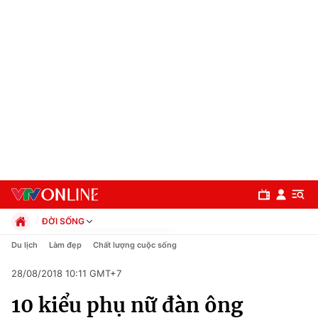
ĐỜI SỐNG
Chính trị
Du lịch
Làm đẹp
Chất lượng cuộc sống
Xã hội
28/08/2018 10:11 GMT+7
Pháp luật
Chuyên mục
Kinh tế
10 kiểu phụ nữ đàn ông
Thể thao