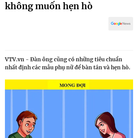
Chính trị
không muốn hẹn hò
Truyền hình
Văn hóa - Giải trí
Xã hội
Y tế
Đời sống
Pháp luật
Công nghệ
Giáo dục
Y tế
VTV.vn - Đàn ông cũng có những tiêu chuẩn
nhất định các mẫu phụ nữ để bàn tán và hẹn hò.
Thế giới
Tin tức
Kinh tế
Thế giới đó đây
Tài chính
Dữ liệu và đời sống
Câu chuyện quốc tế
Thị trường
Truyền hình
Góc doanh nghiệp