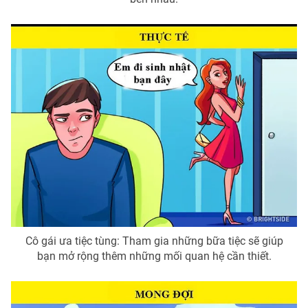
Ðiện thoại Thời báo VTV:
024.66 897 897
Email:
toasoan@vtv.vn
Liên hệ quảng cáo:
024-7300.7108
® Cấm sao chép dưới mọi hình thức nếu không có sự chấp
Cô gái ưa tiệc tùng: Tham gia những bữa tiệc sẽ giúp
thuận bằng văn bản. Ghi rõ nguồn VTV.vn khi phát hành lại
bạn mở rộng thêm những mối quan hệ cần thiết.
thông tin từ website này.