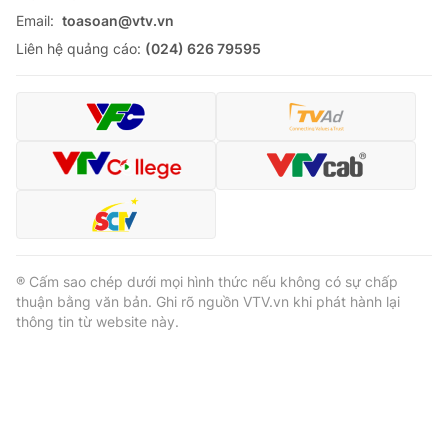
Email:
toasoan@vtv.vn
Liên hệ quảng cáo:
(024) 626 79595
® Cấm sao chép dưới mọi hình thức nếu không có sự chấp
thuận bằng văn bản. Ghi rõ nguồn VTV.vn khi phát hành lại
thông tin từ website này.