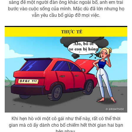
sàng để một người đàn ông khác ngoài bố, anh em trai
bước vào cuộc sống của mình. Mặc dù đã lớn nhưng họ
vẫn yêu cầu bố giúp đỡ mọi việc.
THỜI BÁO VTV
Theo dõi báo trên
Cơ quan chủ quản:
Đài Truyền hình Việt Nam
Cơ quan báo chí:
Thời báo VTV
Giấy phép hoạt động báo in và báo điện tử số 483/GP-BTTTT
cấp ngày 29/12/2023
Tổng Biên tập:
Vũ Thanh Thủy
Phó Tổng Biên tập:
Nguyễn Thị Mỹ Hạnh, Phạm Quốc Thắng,
Khi hẹn hò với một cô gái như thế này, rất có thể thời
Nguyễn Trọng Ninh
gian mà cô ấy dành cho bố chiếm hết thời gian hai bạn
Tổng đài VTV:
024.38 355 931 - 024.38 355 932
bên nhau.